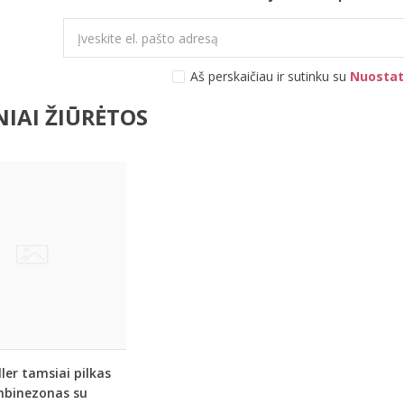
Aš perskaičiau ir sutinku su
Nuostat
IAI ŽIŪRĖTOS
ller tamsiai pilkas
binezonas su