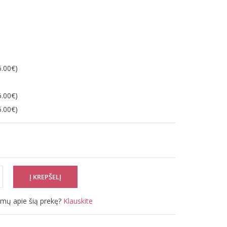
6.00€)
6.00€)
6.00€)
simų apie šią prekę?
Klauskite