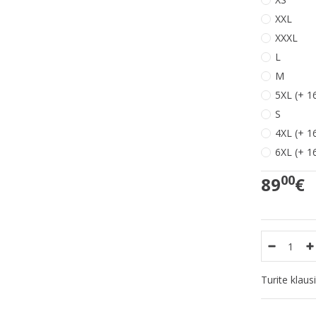
XXL
XXXL
L
M
5XL (+ 1
S
4XL (+ 1
6XL (+ 1
00
89
€
Turite klau