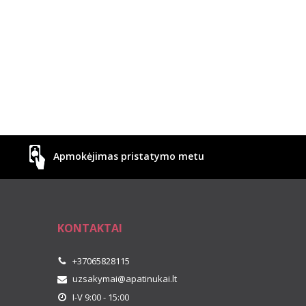
Apmokėjimas pristatymo metu
KONTAKTAI
+37065828115
uzsakymai@apatinukai.lt
I-V 9:00 - 15:00