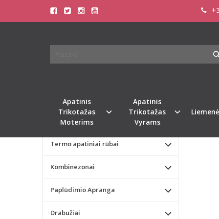
+3
Pagrindinis
KATEGORIJOS
SOFA
Apatinis Trikotažas Moterims
VERT
Apatinis Trikotažas Vyrams
Valentino dienos dovana
Apatinis
Apatinis
Trikotažas
Trikotažas
Liemenė
Liemenėlės
Moterims
Vyrams
Termo apatiniai rūbai
Kombinezonai
Paplūdimio Apranga
Drabužiai