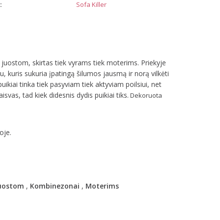
:
Sofa Killer
 juostom, skirtas tiek vyrams tiek moterims. Priekyje
, kuris sukuria įpatingą šilumos jausmą ir norą vilkėti
kiai tinka tiek pasyviam tiek aktyviam poilsiui, net
aisvas, tad kiek didesnis dydis puikiai tiks.
Dekoruota
oje.
uostom
,
Kombinezonai
,
Moterims