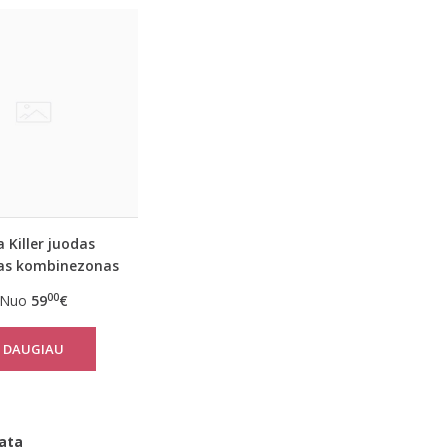
 Killer juodas
kas kombinezonas
ltom vertikaliom
00
Nuo
59
€
juostom
DAUGIAU
ata