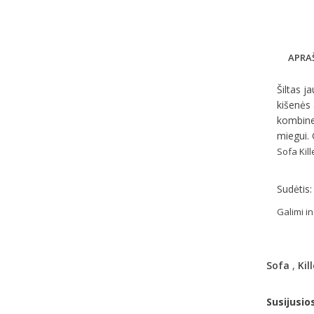
APRA
Šiltas j
kišenės 
kombinez
miegui. G
Sofa Kill
Sudėtis:
Galimi i
Sofa
,
Kill
Susijusio