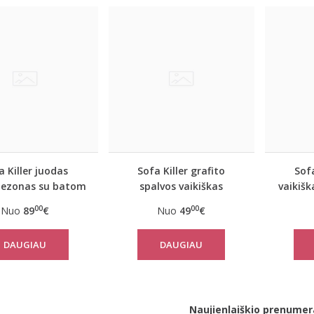
a Killer juodas
Sofa Killer grafito
Sofa
ezonas su batom
spalvos vaikiškas
vaikiš
ikaliom juostom
kombinezonas su
su ba
00
00
Nuo
89
€
Nuo
49
€
geltonom vertikaliom
juostom
DAUGIAU
DAUGIAU
Naujienlaiškio prenumer