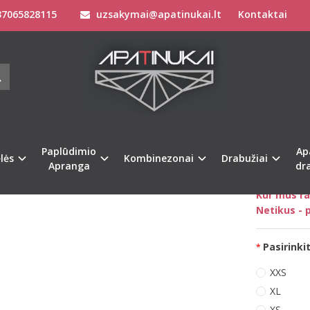
7065828115
uzsakymai@apatinukai.lt
Kontaktai
Kombinezonai
Kombinezonai Moterims
Sofa Killer tamsiai pilka
 KILLER TAMSIAI PILKAS KOMBINEZO
IKALIOM JUOSTOM
Prekės kod
Turimas ki
Paplūdimio
Ap
lės
Kombinezonai
Drabužiai
Apranga
dr
Kaip išsiri
Kur mus ra
Netikus - p
Pasirinkit
XXS
XL
XS