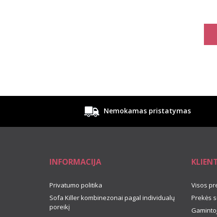
gelto
Nemokamas pristatymas
INFORMACIJA
KLIEN
Privatumo politika
Visos pr
Sofa Killer kombinezonai pagal individualų
Prekės s
poreikį
Gamintoj