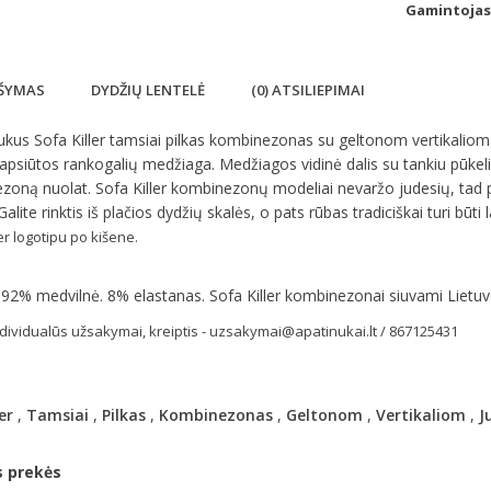
Gamintojas
ŠYMAS
DYDŽIŲ LENTELĖ
(0) ATSILIEPIMAI
aukus Sofa Killer tamsiai pilkas kombinezonas su geltonom vertikaliom
apsiūtos rankogalių medžiaga. Medžiagos vidinė dalis su tankiu pūkeliu
oną nuolat. Sofa Killer kombinezonų modeliai nevaržo judesių, tad pui
alite rinktis iš plačios dydžių skalės, o pats rūbas tradiciškai turi būti l
er logotipu po kišene.
 92% medvilnė. 8% elastanas. Sofa Killer kombinezonai siuvami Lietuv
ndividualūs užsakymai, kreiptis - uzsakymai@apatinukai.lt / 867125431
er
,
Tamsiai
,
Pilkas
,
Kombinezonas
,
Geltonom
,
Vertikaliom
,
J
s prekės