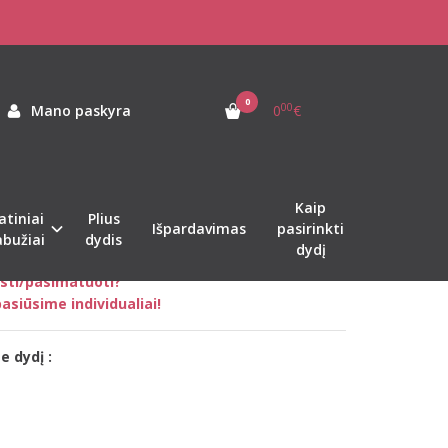
s kombinezonas su geltonom vertikaliom juostom
NAS SU GELTONOM
0
00
Mano paskyra
0
€
as:
sk-dgrey-yline-w
ekis:
Sandėlyje
Kaip
atiniai
Plius
Išpardavimas
pasirinkti
abužiai
dydis
dydį
nkti tinkamą dydį?
sti/pasimatuoti?
asiūsime individualiai!
e dydį :