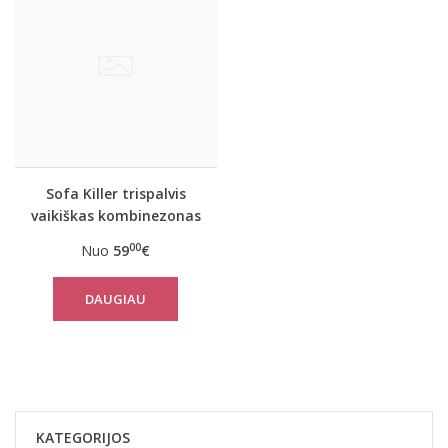
Sofa Killer trispalvis
vaikiškas kombinezonas
EESTI
00
Nuo
59
€
DAUGIAU
KATEGORIJOS