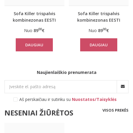
Sofa Killer trispalvis
Sofa Killer trispalvis
kombinezonas EESTI
kombinezonas EESTI
00
00
Nuo
89
€
Nuo
89
€
DAUGIAU
DAUGIAU
Naujienlaiškio prenumerata
Aš perskaičiau ir sutinku su
Nuostatos/Taisyklės
VISOS PREKĖS
NESENIAI ŽIŪRĖTOS