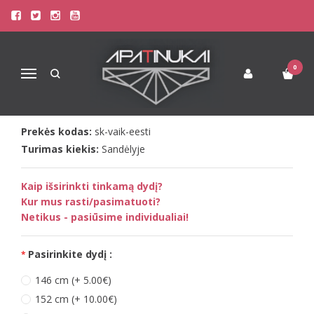
Pagrindinis
Kombinezonai
Vaikiški Kombinezonai
Sofa Killer trispalvis vaikiškas kombinezonas EESTI
SOFA KILLER TRISPALVIS VAIKIŠKAS
0
Navigacija
KOMBINEZONAS EESTI
Prekės kodas:
sk-vaik-eesti
Turimas kiekis:
Sandėlyje
Kaip išsirinkti tinkamą dydį?
Kur mus rasti/pasimatuoti?
Netikus - pasiūsime individualiai!
Pasirinkite dydį :
146 cm (+ 5.00€)
152 cm (+ 10.00€)