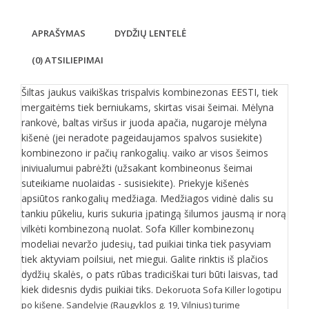
APRAŠYMAS
DYDŽIŲ LENTELĖ
(0) ATSILIEPIMAI
Šiltas jaukus vaikiškas trispalvis kombinezonas EESTI, tiek
mergaitėms tiek berniukams, skirtas visai šeimai. Mėlyna
rankovė, baltas viršus ir juoda apačia, nugaroje mėlyna
kišenė (jei neradote pageidaujamos spalvos susiekite)
kombinezono ir pačių rankogalių. vaiko ar visos šeimos
iniviualumui pabrėžti (užsakant kombineonus šeimai
suteikiame nuolaidas - susisiekite). Priekyje kišenės
apsiūtos rankogalių medžiaga. Medžiagos vidinė dalis su
tankiu pūkeliu, kuris sukuria įpatingą šilumos jausmą ir norą
vilkėti kombinezoną nuolat. Sofa Killer kombinezonų
modeliai nevaržo judesių, tad puikiai tinka tiek pasyviam
tiek aktyviam poilsiui, net miegui. Galite rinktis iš plačios
dydžių skalės, o pats rūbas tradiciškai turi būti laisvas, tad
kiek didesnis dydis puikiai tiks.
Dekoruota Sofa Killer logotipu
po kišene. Sandelyje (Raugyklos g. 19, Vilnius) turime