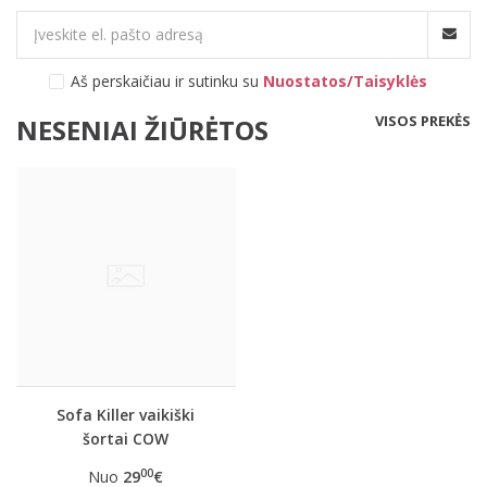
Aš perskaičiau ir sutinku su
Nuostatos/Taisyklės
VISOS PREKĖS
NESENIAI ŽIŪRĖTOS
Sofa Killer vaikiški
šortai COW
00
Nuo
29
€