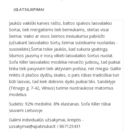
(0) ATSILIEPIMAI
Jaukūs vaikiški karvės rašto, baltos spalvos laisvalaikio
šortai, tiek mergaitėms tiek berniukams, skirtas visai
šeimai. Vaiko ar visos šeimos iniviualumui pabrėžti
(užsakant laisvalaikio šortų šeimai suteikiame nuolaidas -
susisiekite).Šortai tokie jaukūs, kad sukuria ypatingą
šilumos jausmą ir norą vilkėti laisvalaikio šortus nuolat.
Sofa Killer laisvalaikio modeliai nevaržo judesių, tad puikiai
tinka tiek pasyviam tiek aktyviam poilsiui, net miegui. Galite
rinktis iš plačios dydžių skalės, o pats rūbas tradiciškai turi
būti laisvas, tad kiek didesnis dydis puikiai tiks. Sandelyje
(Titnago g. 7-42, Vilnius) turime nuotraukose matomus
modelius.
Sudėtis: 92% medvilnė. 8% elastanas. Sofa Killer rūbai
siuvami Lietuvoje.
Galimi individualūs užsakymai, kreiptis -
uzsakymai@apatinukai.lt / 867125431