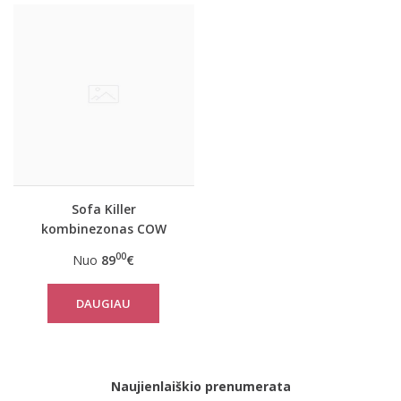
Sofa Killer
kombinezonas COW
00
Nuo
89
€
DAUGIAU
Naujienlaiškio prenumerata