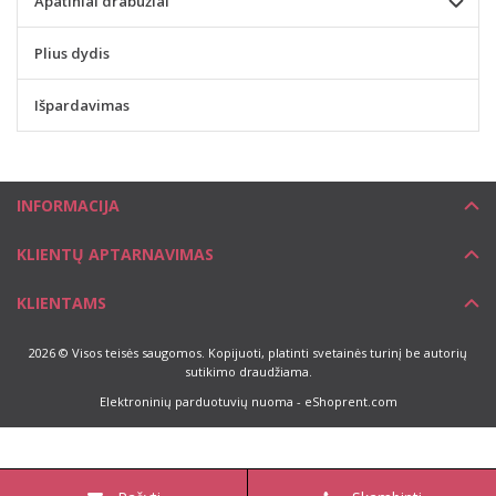
Apatiniai drabužiai
Plius dydis
Išpardavimas
INFORMACIJA
KLIENTŲ APTARNAVIMAS
KLIENTAMS
2026 © Visos teisės saugomos. Kopijuoti, platinti svetainės turinį be autorių
sutikimo draudžiama.
Elektroninių parduotuvių nuoma
-
eShoprent.com