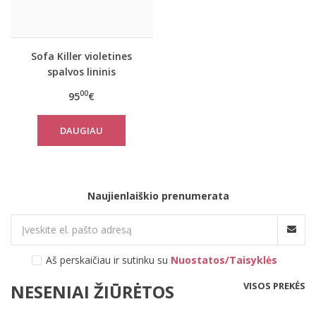
Sofa Killer violetines
spalvos lininis
kombinezonas
00
95
€
DAUGIAU
Naujienlaiškio prenumerata
Aš perskaičiau ir sutinku su
Nuostatos/Taisyklės
VISOS PREKĖS
NESENIAI ŽIŪRĖTOS