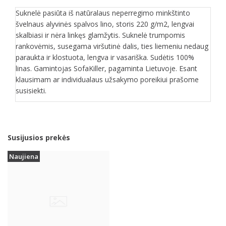
Suknelė pasiūta iš natūralaus neperregimo minkštinto
švelnaus alyvinės spalvos lino, storis 220 g/m2, lengvai
skalbiasi ir nėra linkęs glamžytis. Suknelė trumpomis
rankovėmis, susegama viršutinė dalis, ties liemeniu nedaug
paraukta ir klostuota, lengva ir vasariška. Sudėtis 100%
linas. Gamintojas SofaKiller, pagaminta Lietuvoje. Esant
klausimam ar individualaus užsakymo poreikiui prašome
susisiekti.
Susijusios prekės
Naujiena