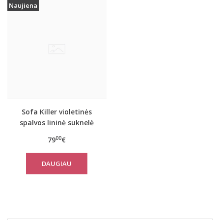
Naujiena
Sofa Killer violetinės
spalvos lininė suknelė
PYLA
00
79
€
DAUGIAU