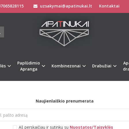
7065828115
uzsakymai@apatinukai.lt
Kontaktai
etu neturime!
Paplūdimio
Ap
lės
Kombinezonai
Drabužiai
Apranga
dr
Naujienlaiškio prenumerata
Aš perskaičiau ir sutinku su
Nuostatos/Taisyklės