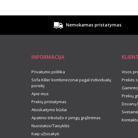
Nemokamas pristatymas
INFORMACIJA
KLIEN
Privatumo politika
Visos pr
Sofa Killer kombinezonai pagal individualų
Prekės s
poreikį
Gamintoj
Apie mus
Prekių g
Prekių pristatymas
Dovanų 
Atsiskaitymo būdai
Svetainė
Apatinio trikotažo ir pinigų grąžinimas
Kontakta
Nuostatos/Taisyklės
Kaip užsisakyti