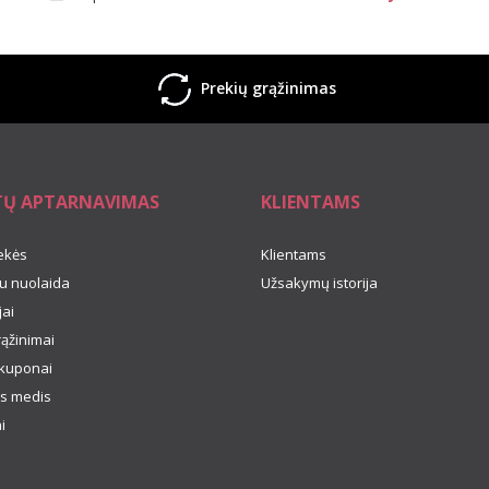
Prekių grąžinimas
TŲ APTARNAVIMAS
KLIENTAMS
ekės
Klientams
u nuolaida
Užsakymų istorija
ai
rąžinimai
kuponai
s medis
i