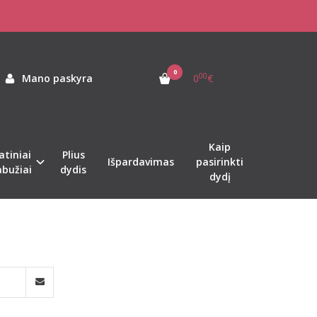
0
00
Mano paskyra
0
€
Kaip
atiniai
Plius
Išpardavimas
pasirinkti
abužiai
dydis
dydį