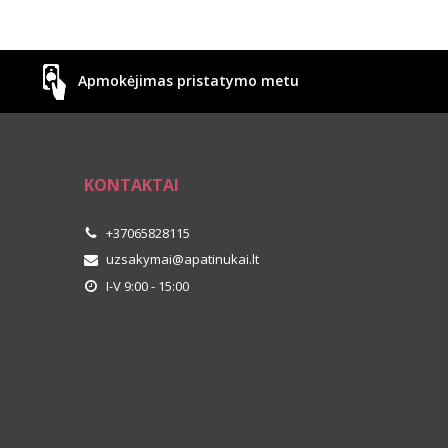
Apmokėjimas pristatymo metu
KONTAKTAI
+37065828115
uzsakymai@apatinukai.lt
I-V 9:00 - 15:00