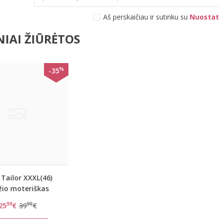
Aš perskaičiau ir sutinku su
Nuostat
IAI ŽIŪRĖTOS
%
-35
Tailor XXXL(46)
žio moteriškas
spalvos megztinis
99
99
25
€
39
€
3304-1017845