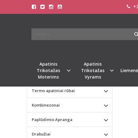
+3
Pagrindinis
KATEGORIJOS
TOM 
Apatinis Trikotažas Moterims
23304
Apatinis Trikotažas Vyrams
Naujie
Valentino dienos dovana
Apatinis
Apatinis
Trikotažas
Trikotažas
Liemenė
Liemenėlės
Moterims
Vyrams
Termo apatiniai rūbai
Kombinezonai
Paplūdimio Apranga
Drabužiai