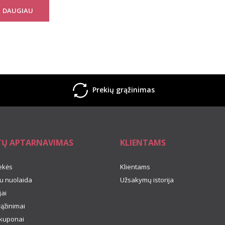
DAUGIAU
Prekių grąžinimas
TŲ APTARNAVIMAS
KLIENTAMS
ekės
Klientams
u nuolaida
Užsakymų istorija
ai
rąžinimai
kuponai