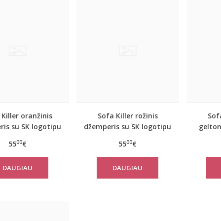
Killer oranžinis
Sofa Killer rožinis
Sofa
is su SK logotipu
džemperis su SK logotipu
gelton
00
00
55
€
55
€
DAUGIAU
DAUGIAU