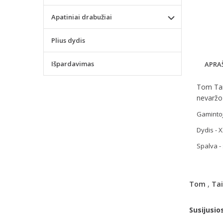
Apatiniai drabužiai
Plius dydis
Išpardavimas
APRA
Tom Tai
nevaržo 
Gamintoj
Dydis - X
Spalva -
Tom
,
Tai
Susijusio