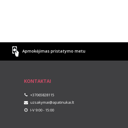
Apmokėjimas pristatymo metu
KONTAKTAI
+37065828115
uzsakymai@apatinukai.lt
I-V 9:00 - 15:00