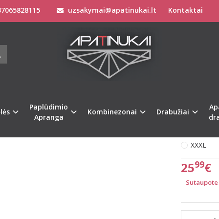
7065828115
uzsakymai@apatinukai.lt
Kontaktai
Drabužiai
Moteriški Džemperiai
Tom Tailor XXXL(46) dydžio moteri
TAILOR XXXL(46) DYDŽIO MOTERIŠKAS
-1017845
Prekės kod
na
%
-35
Turimas ki
Paplūdimio
Ap
lės
Kombinezonai
Drabužiai
Apranga
dr
Pasirinkit
XXXL
99
25
€
Sutaupote 