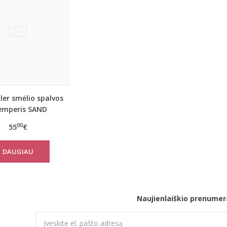
ller smėlio spalvos
emperis SAND
00
55
€
DAUGIAU
Naujienlaiškio prenumer