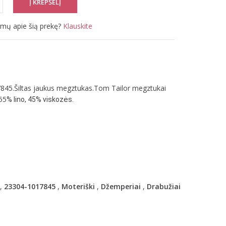
simų apie šią prekę?
Klauskite
845.Šiltas jaukus megztukas.Tom Tailor megztukai
 55
% lino, 45% viskozės.
,
23304-1017845
,
Moteriški
,
Džemperiai
,
Drabužiai