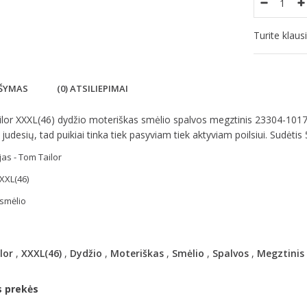
Turite klau
ŠYMAS
(0) ATSILIEPIMAI
lor XXXL(46) dydžio moteriškas smėlio spalvos megztinis 23304-1017
judesių, tad puikiai tinka tiek pasyviam tiek aktyviam poilsiui. Sudėtis
as - Tom Tailor
XXL(46)
 smėlio
lor
,
XXXL(46)
,
Dydžio
,
Moteriškas
,
Smėlio
,
Spalvos
,
Megztinis
s prekės