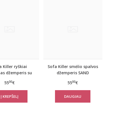
 Killer ryškiai
Sofa Killer smėlio spalvos
as džemperis su
džemperis SAND
SK logotipu
00
00
55
€
55
€
DAUGIAU