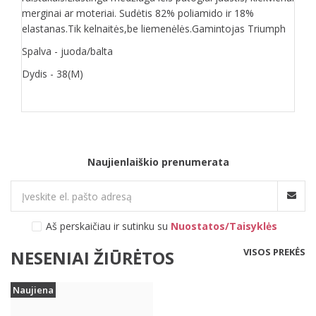
merginai ar moteriai. Sudėtis 82% poliamido ir 18%
elastanas.Tik kelnaitės,be liemenėlės.Gamintojas Triumph
Spalva - juoda/balta
Dydis - 38(M)
Naujienlaiškio prenumerata
Aš perskaičiau ir sutinku su
Nuostatos/Taisyklės
VISOS PREKĖS
NESENIAI ŽIŪRĖTOS
Naujiena