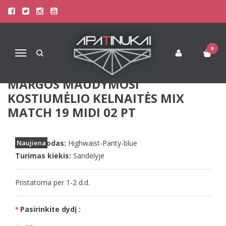
Pagrindinis
Paplūdimio Apranga
Maudymosi Kostiumėliai / Maudymukai
Triumph 38(M) dydžio juodos margos maudymosi kostiumėlio
kelnaitės Mix Match 19 Midi 02 pt
0
Navigacija
TRIUMPH 38(M) DYDŽIO JUODOS
MARGOS MAUDYMOSI
KOSTIUMĖLIO KELNAITĖS MIX
MATCH 19 MIDI 02 PT
Prekės kodas:
Naujiena
Highwaist-Panty-blue
Turimas kiekis:
Sandėlyje
Pristatoma per 1-2 d.d.
Pasirinkite dydį :