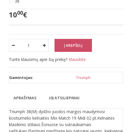
38
00
10
€
Turite klausimų apie šią prekę?
Klauskite
Gamintojas:
Triumph
APRAŠYMAS
(0) ATSILIEPIMAI
Triumph 38(M) dydžio juodos margos maudymosi
kostiumėlio kelnaitės Mix Match 19 Midi 02 pt.Kelnaitės
klasikinio stiliaus.Šonuose su sutraukiamais
raištukais.Elastinga medžiaga leis patogiai jaustis, kiekvienai