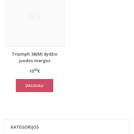
Triumph 38(M) dydžio
juodos margos
maudymosi kostiumėlio
00
10
€
kelnaitės Mix Match 19
Midi 02 pt
DAUGIAU
KATEGORIJOS