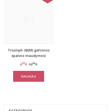
Triumph 38(M) geltonos
spalvos maudymosi
kostiumėlio kelnaitės
00
00
6
€
10
€
Lillyets CUT 92105
DAUGIAU
KATEGORIJOS