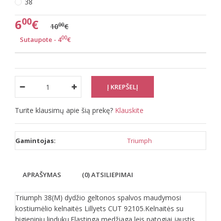
38
00
6
€
00
10
€
00
Sutaupote - 4
€
Turite klausimų apie šią prekę?
Klauskite
Gamintojas:
Triumph
APRAŠYMAS
(0) ATSILIEPIMAI
Triumph 38(M) dydžio geltonos spalvos maudymosi
kostiumėlio kelnaitės Lillyets CUT 92105.Kelnaitės su
higieniniu lipduku.Elastinga medžiaga leis patogiai jaustis,