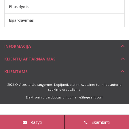
Plius dydis
Išpardavimas
INFORMACIJA
KLIENTŲ APTARNAVIMAS
KLIENTAMS
2026 © Visos teisės saugomos. Kopijuoti, platinti svetainės turinį be autorių
sutikimo draudžiama.
Elektroninių parduotuvių nuoma
-
eShoprent.com
Rašyti
Skambinti