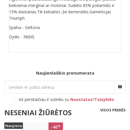
kiekvienai merginai ar moteriai. Sudėtis 85% poliamido ir
15% elastanas.Tik kelnaitės ,be liemenėlės.Gamintojas
Triumph
Spalva - Geltona
Dydis - 38(M)
Naujienlaiškio prenumerata
Aš perskaičiau ir sutinku su
Nuostatos/Taisyklės
VISOS PREKĖS
NESENIAI ŽIŪRĖTOS
Naujiena
%
-40