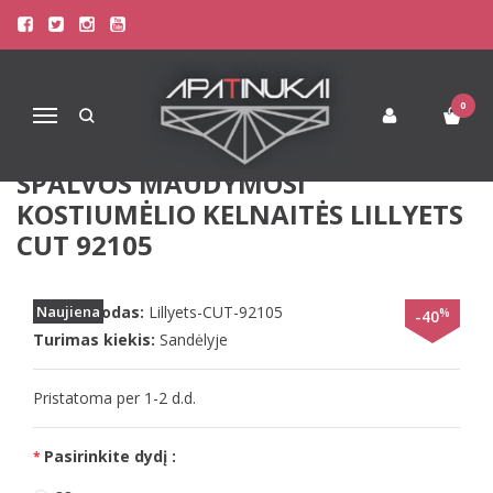
Pagrindinis
Paplūdimio Apranga
Maudymosi Kostiumėliai / Maudymukai
Triumph 38(M) geltonos spalvos maudymosi kostiumėlio kelnaitės
Lillyets CUT 92105
0
Navigacija
TRIUMPH 38(M) GELTONOS
SPALVOS MAUDYMOSI
KOSTIUMĖLIO KELNAITĖS LILLYETS
CUT 92105
Prekės kodas:
Naujiena
Lillyets-CUT-92105
%
-40
Turimas kiekis:
Sandėlyje
Pristatoma per 1-2 d.d.
Pasirinkite dydį :