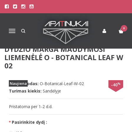
Pagrindinis
Paplūdimio Apranga
Maudymosi Kostiumėliai / Maudymukai
Triumph 38E 40C 40F 42F 46E dydžio marga maudymosi liemenėlė O -
Botanical Leaf W 02
0
Navigacija
TRIUMPH 38E 40C 40F 42F 46E
DYDŽIO MARGA MAUDYMOSI
LIEMENĖLĖ O - BOTANICAL LEAF W
02
Prekės kodas:
Naujiena
O-Botanical-Leaf-W-02
%
-40
Turimas kiekis:
Sandėlyje
Pristatoma per 1-2 d.d.
Pasirinkite dydį :