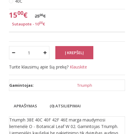
40C
00
15
€
00
25
€
00
Sutaupote - 10
€
Turite klausimų apie šią prekę?
Klauskite
Gamintojas:
Triumph
APRAŠYMAS
(0) ATSILIEPIMAI
Triumph 38E 40C 40F 42F 46E marga maudymosi
liemenėlė O - Botanical Leaf W 02. Gamintojas Triumph.
Liemenėlės kaušeliai be pakietinimo tik dvigubas audinys,