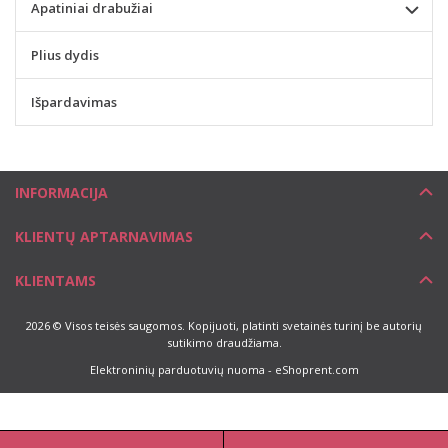
Apatiniai drabužiai
Plius dydis
Išpardavimas
INFORMACIJA
KLIENTŲ APTARNAVIMAS
KLIENTAMS
2026 © Visos teisės saugomos. Kopijuoti, platinti svetainės turinį be autorių
sutikimo draudžiama.
Elektroninių parduotuvių nuoma
-
eShoprent.com