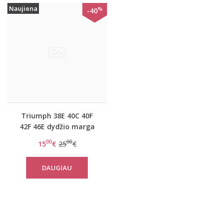
Naujiena
%
-40
Triumph 38E 40C 40F
42F 46E dydžio marga
maudymosi liemenėlė O
00
00
15
€
25
€
- Botanical Leaf W 02
DAUGIAU