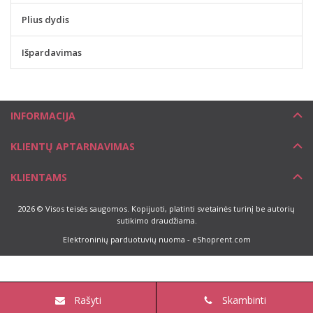
Plius dydis
Išpardavimas
INFORMACIJA
KLIENTŲ APTARNAVIMAS
KLIENTAMS
2026 © Visos teisės saugomos. Kopijuoti, platinti svetainės turinį be autorių
sutikimo draudžiama.
Elektroninių parduotuvių nuoma
-
eShoprent.com
Rašyti
Skambinti