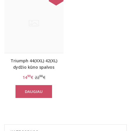
Triumph 44(XXL) 42(XL)
dydžio kūno spalvos
koreguojantis pasijonis
90
90
14
€
22
€
Amazing Sensation
Skirt
DAUGIAU