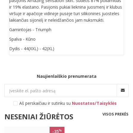
pasijonis Amazing Sensation Skirt. Sudėtis 81% poliamidas
ir 19% elastano. Pasijonis pukiai lieknina juosmenį ir klubus
viršuje ir apačioje vidinėje pusėje turi silikonines juosteles
laikiančias sijonėlį ir neleidžančios jam nuksmukti.
Gamintojas - Triumph
Spalva - Kūno
Dydis - 44(XXL) - 42(XL)
Naujienlaiškio prenumerata
Aš perskaičiau ir sutinku su
Nuostatos/Taisyklės
VISOS PREKĖS
NESENIAI ŽIŪRĖTOS
%
-35