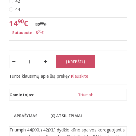
42
44
90
14
€
90
22
€
00
Sutaupote - 8
€
Turite klausimų apie šią prekę?
Klauskite
Gamintojas:
Triumph
APRAŠYMAS
(0) ATSILIEPIMAI
Triumph 44(XXL) 42(XL) dydžio kūno spalvos koreguojantis