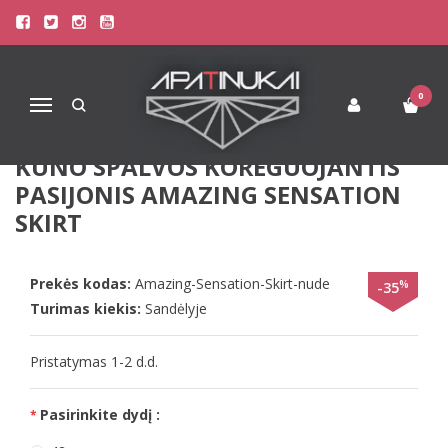
Pagrindinis
Apatinis Trikotažas Moterims
Koreguojantys apatiniai drabužiai
Triumph 44(XXL) 42(XL) dydžio kūno spalvos koreguojantis pasijonis
Amazing Sensation Skirt
0
Navigacija
TRIUMPH 44(XXL) 42(XL) DYDŽIO
KŪNO SPALVOS KOREGUOJANTIS
PASIJONIS AMAZING SENSATION
SKIRT
Prekės kodas:
Amazing-Sensation-Skirt-nude
%
-35
Turimas kiekis:
Sandėlyje
Pristatymas 1-2 d.d.
Pasirinkite dydį :