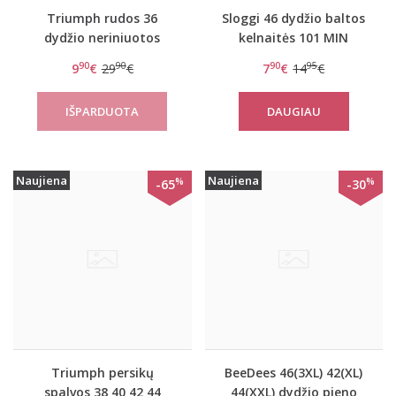
Triumph rudos 36
Sloggi 46 dydžio baltos
dydžio neriniuotos
kelnaitės 101 MIN
kelnaitės Amourette
90
90
90
95
9
€
29
€
7
€
14
€
300 Maxi
DAUGIAU
Naujiena
Naujiena
%
%
-65
-30
Triumph persikų
BeeDees 46(3XL) 42(XL)
spalvos 38 40 42 44
44(XXL) dydžio pieno