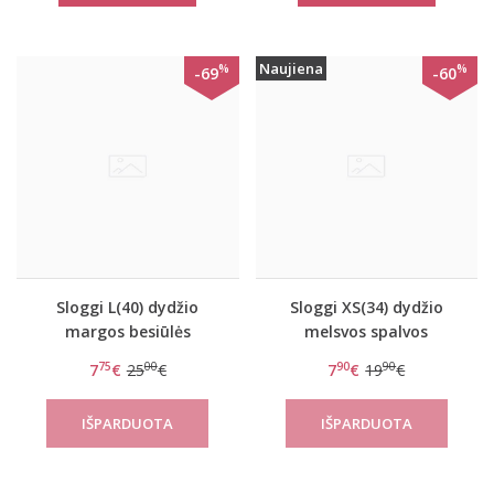
Naujiena
%
%
-69
-60
Sloggi L(40) dydžio
Sloggi XS(34) dydžio
margos besiūlės
melsvos spalvos
kelnaitės Zero Feel Print
kelnaitės Zero Feel
75
00
90
90
7
€
25
€
7
€
19
€
Hipster
String