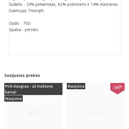
Sudėtis - 24% poliamidas, 62% poliesteris ir 14% elastanas.
Gaintojas Triumph.
Dydis - 75D
Spalva - persiko
Susijusios prekės
Pirk daugiau - už mažesnę
Naujiena
%
-54
kainą!
Naujiena