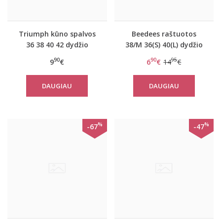
Triumph kūno spalvos
Beedees raštuotos
36 38 40 42 dydžio
38/M 36(S) 40(L) dydžio
stringai Cocktail
kelnaitės Beecasual IA
90
90
95
9
€
6
€
14
€
Spotlight Hipster String
2170 Brazilian
DAUGIAU
DAUGIAU
%
%
-67
-47