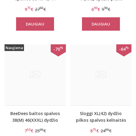
dydžio kelnaitės Body
spalvos kelnaitės
75
50
90
90
9
€
27
€
6
€
9
€
Make-Up Essentials
Darling Day Hipster
Hipster
DAUGIAU
DAUGIAU
Naujiena
%
%
-70
-64
BeeDees baltos spalvos
Sloggi XL(42) dydžio
38(M) 46(XXXL) dydžio
pilkos spalvos kelnaitės
kelnaitės Lovely Day
Women mOve Seamiess
50
00
75
50
7
€
25
€
8
€
24
€
Hipster
Shorty C2P