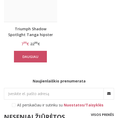
Triumph Shadow
Spotlight Tanga hipster
kelnaitės
99
00
7
€
22
€
DAUGIAU
Naujienlaiškio prenumerata
Aš perskaičiau ir sutinku su
Nuostatos/Taisyklės
VISOS PREKĖS
NESENIAI ŽIŪRĖTOS