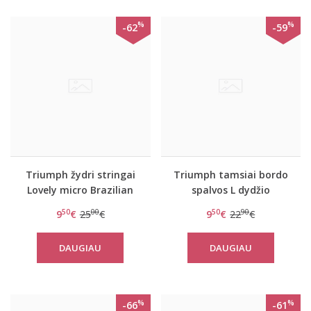
%
%
-62
-59
Triumph žydri stringai
Triumph tamsiai bordo
Lovely micro Brazilian
spalvos L dydžio
String
kelnaitės Sporty Micro
50
00
50
90
9
€
25
€
9
€
22
€
Brazilian String
DAUGIAU
DAUGIAU
%
%
-66
-61