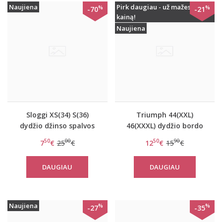
Naujiena
Pirk daugiau - už mažesnę
%
%
-70
-21
kainą!
Naujiena
Sloggi XS(34) S(36)
Triumph 44(XXL)
dydžio džinso spalvos
46(XXXL) dydžio bordo
kelnaitės Wow Embrace
spalvos stringai Beauty-
50
00
50
90
7
€
25
€
12
€
15
€
Tai
Full Lace-Up
DAUGIAU
DAUGIAU
Naujiena
%
%
-27
-35