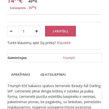
14
€
95
49
€
05
Sutaupote - 35
€
Turite klausimų apie šią prekę?
Klauskite
Gamintojas:
Triumph
APRAŠYMAS
(0) ATSILIEPIMAI
Triumph 65E kakavos spalvos liemenėlė Beauty-full Darling
WP. Liemenėlė pilnai dengia krūtinę ir suteikia jai puikią
formą. Liemenėlė puošta estetišku kaspinėliu ir neriniais,
pakietinimas plonas, be pagalvėlių, su lankeliais, petnešėlės
reguliuojamos, nugaroje susegama trijose pozicijose.