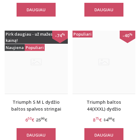
DAUGIAU
DAUGIAU
Pirk daugiau - už mažesnę
Populiari
%
%
-74
-40
kainą!
Naujiena
Populiari
Triumph S M L dydžio
Triumph baltos
baltos spalvos stringai
44(XXXL) dydžio
Just Trendy String
medvilninės kelnaitės
50
00
75
50
6
€
25
€
8
€
14
€
SLS3147-0 Midi
DAUGIAU
DAUGIAU