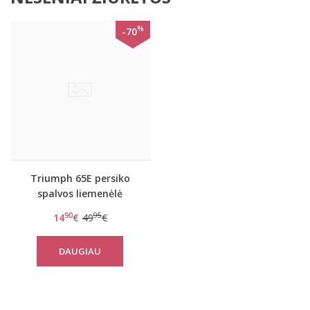
%
-70
Triumph 65E persiko
spalvos liemenėlė
Beauty-full Darling WP
90
95
14
€
49
€
DAUGIAU