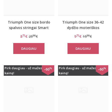
Triumph One size bordo
Triumph One size 36-42
spalvos stringai Smart
dydžio moteriškos
Micro Brazilian-String
kelnaitės Smart Tai EX
75
00
75
00
8
€
25
€
9
€
15
€
DAUGIAU
DAUGIAU
Pirk daugiau - už mažesnę
Pirk daugiau - už mažesnę
%
%
-60
-60
kainą!
kainą!