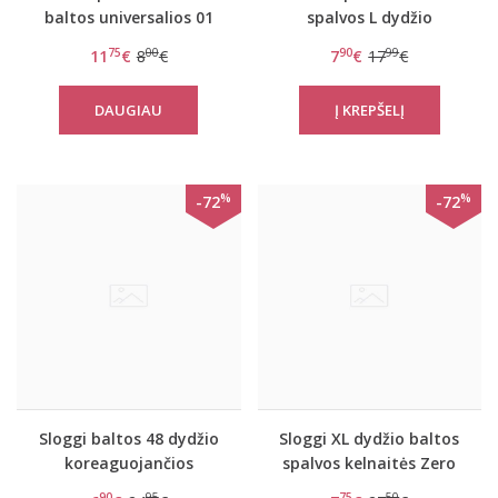
baltos universalios 01
spalvos L dydžio
dydžio Smart Deco high
stringai Brief Lace
75
00
90
99
11
€
8
€
7
€
17
€
leg string
String
DAUGIAU
%
%
-72
-72
Sloggi baltos 48 dydžio
Sloggi XL dydžio baltos
koreaguojančios
spalvos kelnaitės Zero
kelnaitės Shape Tai
Feel Hipster
90
95
75
50