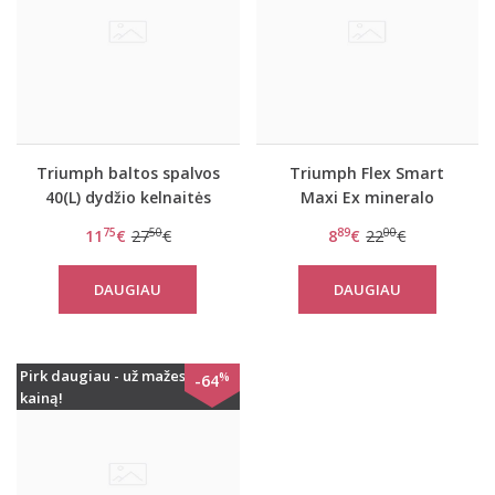
Triumph baltos spalvos
Triumph Flex Smart
40(L) dydžio kelnaitės
Maxi Ex mineralo
Body Make-Up
spalvos kelnaitės
75
50
89
00
11
€
27
€
8
€
22
€
Essentials Tai
DAUGIAU
DAUGIAU
Pirk daugiau - už mažesnę
%
-64
kainą!