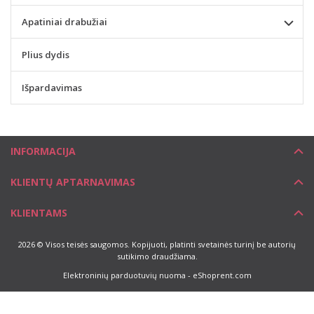
Apatiniai drabužiai
Plius dydis
Išpardavimas
INFORMACIJA
KLIENTŲ APTARNAVIMAS
KLIENTAMS
2026 © Visos teisės saugomos. Kopijuoti, platinti svetainės turinį be autorių
sutikimo draudžiama.
Elektroninių parduotuvių nuoma
-
eShoprent.com