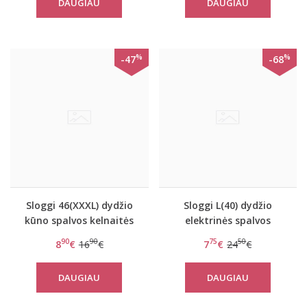
DAUGIAU
DAUGIAU
%
%
-47
-68
Sloggi 46(XXXL) dydžio
Sloggi L(40) dydžio
kūno spalvos kelnaitės
elektrinės spalvos
Control Maxi
kelnaitės Women mOve
90
90
75
50
8
€
16
€
7
€
24
€
Seamiess Shorty C2P
DAUGIAU
DAUGIAU