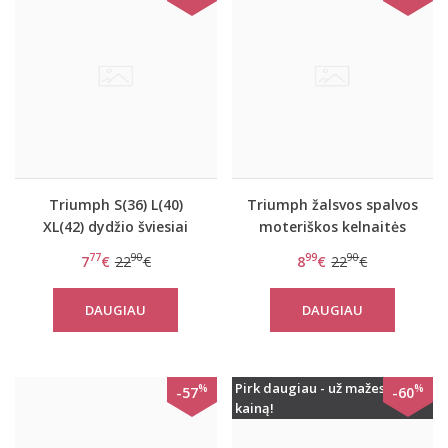
Triumph S(36) L(40)
Triumph žalsvos spalvos
XL(42) dydžio šviesiai
moteriškos kelnaitės
pilkos spalvos stringai
Sporty Micro String
77
90
99
90
7
€
22
€
8
€
22
€
Sporty Micro String
DAUGIAU
DAUGIAU
Pirk daugiau - už mažesnę
%
%
-57
-60
kainą!