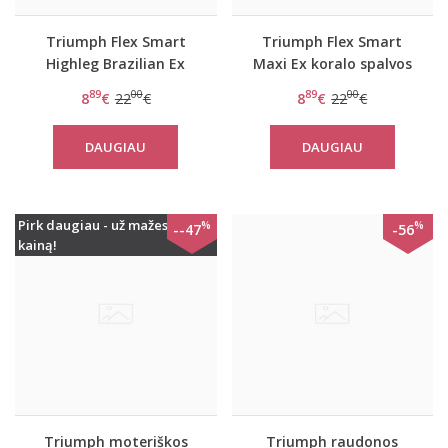
Triumph Flex Smart
Triumph Flex Smart
Highleg Brazilian Ex
Maxi Ex koralo spalvos
violetinės spalvos
kelnaitės
89
00
89
00
8
€
22
€
8
€
22
€
stringai
DAUGIAU
DAUGIAU
Pirk daugiau - už mažesnę
%
%
--47
-56
kainą!
Triumph moteriškos
Triumph raudonos