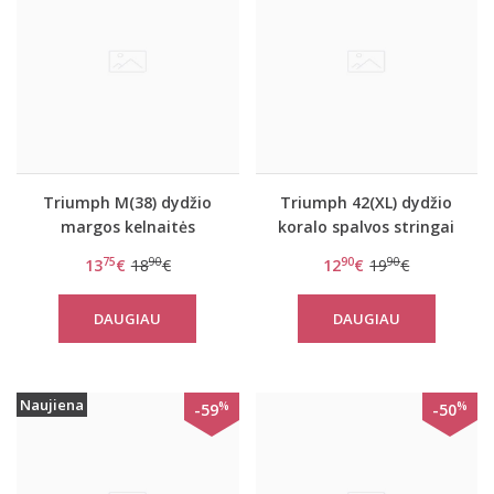
Triumph M(38) dydžio
Triumph 42(XL) dydžio
margos kelnaitės
koralo spalvos stringai
Sporty Micro Lite String
Beauty-full Darling
75
90
90
90
13
€
18
€
12
€
19
€
string
DAUGIAU
DAUGIAU
Naujiena
%
%
-59
-50