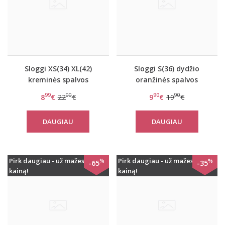
Sloggi XS(34) XL(42)
Sloggi S(36) dydžio
kreminės spalvos
oranžinės spalvos
kelnaitės Wow Embrace
kelnaitės Zero Feel
99
00
90
90
8
€
22
€
9
€
19
€
Hipster
String
DAUGIAU
DAUGIAU
Pirk daugiau - už mažesnę
Pirk daugiau - už mažesnę
%
%
-65
-35
kainą!
kainą!