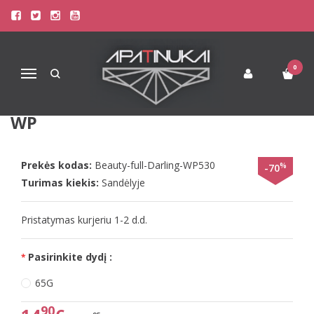
Pagrindinis
Liemenėlės
Stringai moterims
Triumph Liemenėlės
Triumph 65E persiko spalvos liemenėlė Beauty-full Darling WP
0
Navigacija
TRIUMPH 65E PERSIKO SPALVOS
LIEMENĖLĖ BEAUTY-FULL DARLING
WP
Prekės kodas:
Beauty-full-Darling-WP530
%
-70
Turimas kiekis:
Sandėlyje
Pristatymas kurjeriu 1-2 d.d.
Pasirinkite dydį :
65G
90