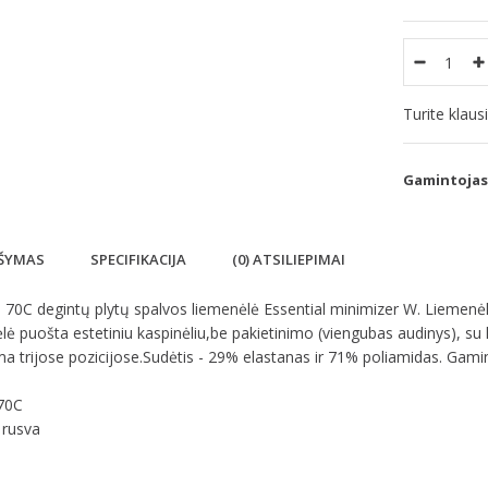
Turite klau
Gamintojas
ŠYMAS
SPECIFIKACIJA
(0) ATSILIEPIMAI
70C degintų plytų spalvos liemenėlė Essential minimizer W. Liemenėlė p
ė puošta estetiniu kaspinėliu,be pakietinimo (viengubas audinys), su 
 trijose pozicijose.Sudėtis - 29% elastanas ir 71% poliamidas. Gami
 70C
 rusva