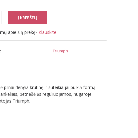
simų apie šią prekę?
Klauskite
:
Triumph
ilnai dengia krūtinę ir suteikia jai puikią formą.
lankeliais, petnešėlės reguliuojamos, nugaroje
ntojas Triumph.