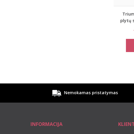
Triu
plytų 
Essen
Nemokamas pristatymas
INFORMACIJA
KLIEN