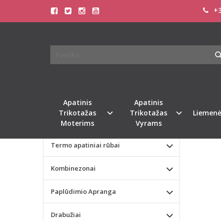
+3
Pagrindinis
KATEGORIJOS
TRIU
Apatinis Trikotažas Moterims
W
Apatinis Trikotažas Vyrams
Valentino dienos dovana
Apatinis
Apatinis
Trikotažas
Trikotažas
Liemenė
Liemenėlės
Moterims
Vyrams
Termo apatiniai rūbai
Kombinezonai
Paplūdimio Apranga
Drabužiai