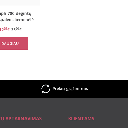
mph 70C degintų
spalvos liemenėlė
tial minimizer W
95
00
12
€
33
€
DAUGIAU
Prekių grąžinimas
TŲ APTARNAVIMAS
KLIENTAMS