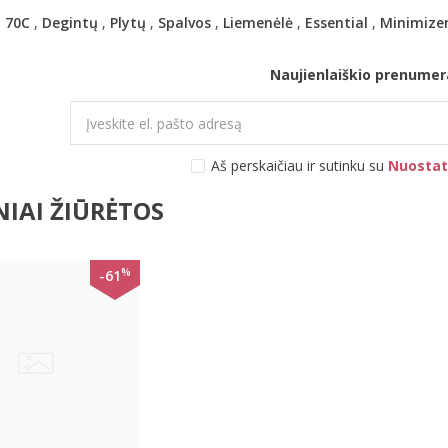
,
70C
,
Degintų
,
Plytų
,
Spalvos
,
Liemenėlė
,
Essential
,
Minimize
Naujienlaiškio prenumer
Aš perskaičiau ir sutinku su
Nuostat
IAI ŽIŪRĖTOS
%
-61