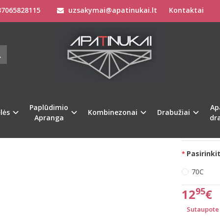
7065828115
uzsakymai@apatinukai.lt
Kontaktai
Liemenėlės
Stringai moterims
Triumph Liemenėlės
Triumph 70C d
MPH 70C DEGINTŲ PLYTŲ SPALVOS LIE
Prekės kod
%
-61
Turimas ki
Paplūdimio
Ap
lės
Kombinezonai
Drabužiai
Apranga
dr
Pristatymas 
Pasirinkit
70C
95
12
€
Sutaupote 