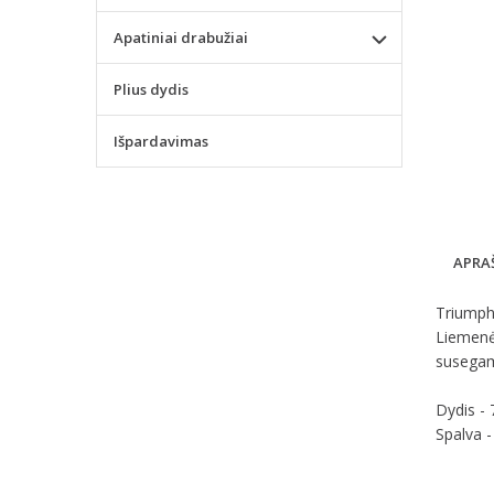
Apatiniai drabužiai
Plius dydis
Išpardavimas
APRA
Triumph 
Liemenėl
susegama
Dydis -
Spalva -