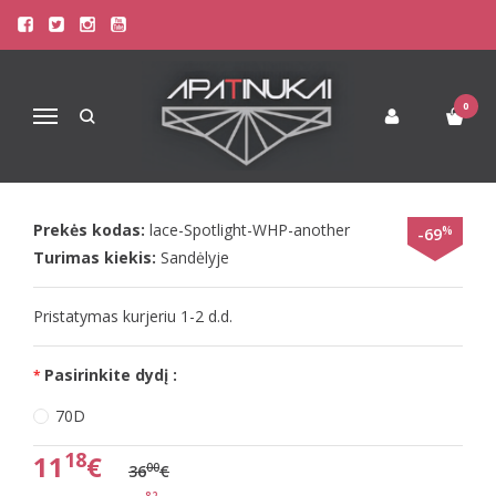
Pagrindinis
Liemenėlės
Stringai moterims
Triumph Liemenėlės
Triumph 70D dydžio juoda liemenėlė Lace Spotlight WHP
0
Navigacija
TRIUMPH 70D DYDŽIO JUODA
LIEMENĖLĖ LACE SPOTLIGHT WHP
Prekės kodas:
lace-Spotlight-WHP-another
%
-69
Turimas kiekis:
Sandėlyje
Pristatymas kurjeriu 1-2 d.d.
Pasirinkite dydį :
70D
18
11
€
00
36
€