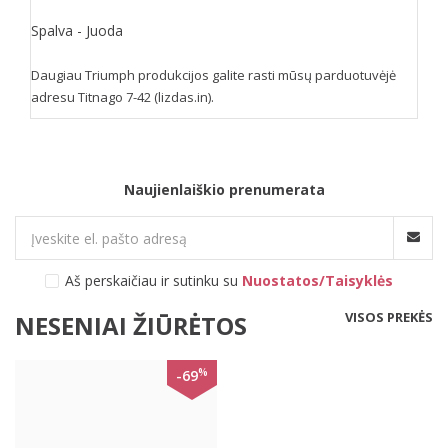
Spalva - Juoda
Daugiau Triumph produkcijos galite rasti mūsų parduotuvėjė
adresu Titnago 7-42 (lizdas.in).
Naujienlaiškio prenumerata
Aš perskaičiau ir sutinku su
Nuostatos/Taisyklės
VISOS PREKĖS
NESENIAI ŽIŪRĖTOS
%
-69