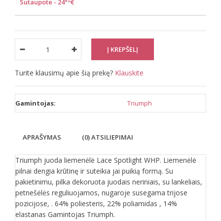
82
Sutaupote - 24
€
Turite klausimų apie šią prekę?
Klauskite
Gamintojas:
Triumph
APRAŠYMAS
(0) ATSILIEPIMAI
Triumph juoda liemenėlė Lace Spotlight WHP. Liemenėlė
pilnai dengia krūtinę ir suteikia jai puikią formą. Su
pakietinimu, pilka dekoruota juodais neriniais, su lankeliais,
petnešėlės reguliuojamos, nugaroje susegama trijose
pozicijose, . 64% poliesteris, 22% poliamidas , 14%
elastanas Gamintojas Triumph.