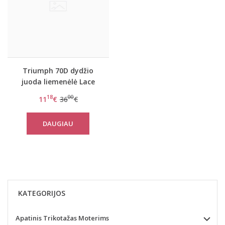
Triumph 70D dydžio
juoda liemenėlė Lace
Spotlight WHP
18
00
11
€
36
€
DAUGIAU
KATEGORIJOS
Apatinis Trikotažas Moterims