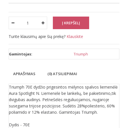
Turite klausimų apie šią prekę?
Klauskite
Gamintojas:
Triumph
APRAŠYMAS
(0) ATSILIEPIMAI
Triumph 70E dydžio prigesintos mėlynos spalvos liemenėlė
Aura Spotlight N. Liemenėlė be lankelių, be pakietinimo,tik
dvigubas audinys. Petnešėlės reguliuojamos, nugaroje
susegama trijose pozicijose. Sudėtis 28%poliesterio, 60%
poliamido ir 12% elastano. Gamintojas Triumph.
Dydis - 70E