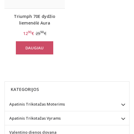
Triumph 70E dydžio
liemenėlė Aura
Spotlight N
90
90
12
€
25
€
DAUGIAU
KATEGORIJOS
Apatinis Trikotažas Moterims
Apatinis Trikotažas Vyrams
Valentino dienos dovana