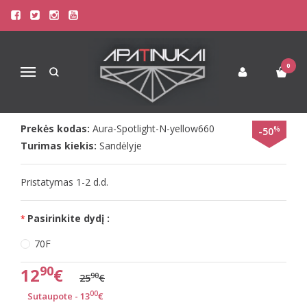
Pagrindinis
Liemenėlės
Stringai moterims
Triumph Liemenėlės
Triumph 70E dydžio liemenėlė Aura Spotlight N
TRIUMPH 70E DYDŽIO LIEMENĖLĖ
0
Navigacija
AURA SPOTLIGHT N
Prekės kodas:
Aura-Spotlight-N-yellow660
%
-50
Turimas kiekis:
Sandėlyje
Pristatymas 1-2 d.d.
Pasirinkite dydį :
70F
90
12
€
90
25
€
00
Sutaupote - 13
€