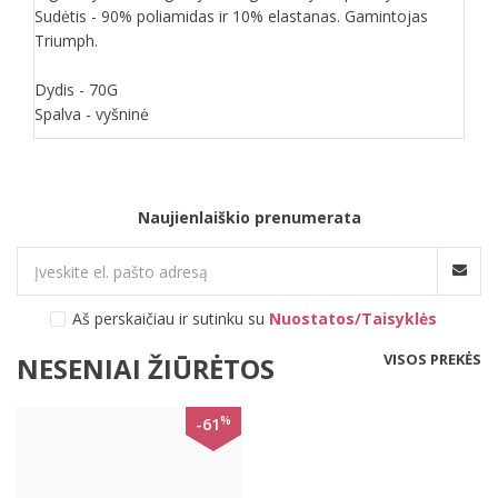
Sudėtis - 90% poliamidas ir 10% elastanas. Gamintojas
Triumph.
Dydis - 70G
Spalva - vyšninė
Naujienlaiškio prenumerata
Aš perskaičiau ir sutinku su
Nuostatos/Taisyklės
VISOS PREKĖS
NESENIAI ŽIŪRĖTOS
%
-61