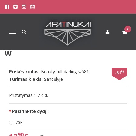
Pagrindinis
Liemenėlės
Stringai moterims
Triumph Liemenėlės
Triumph 70G vyšninės spalvos liemenėlė Beauty-full darling w
0
Navigacija
TRIUMPH 70G VYŠNINĖS SPALVOS
LIEMENĖLĖ BEAUTY-FULL DARLING
W
Prekės kodas:
Beauty-full-darling-w581
%
-61
Turimas kiekis:
Sandėlyje
Pristatymas 1-2 d.d.
Pasirinkite dydį :
70F
90