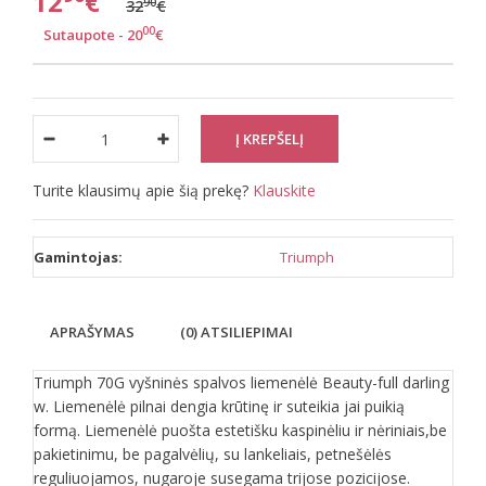
12
€
90
32
€
00
Sutaupote - 20
€
Turite klausimų apie šią prekę?
Klauskite
Gamintojas:
Triumph
APRAŠYMAS
(0) ATSILIEPIMAI
Triumph 70G vyšninės spalvos liemenėlė Beauty-full darling
w. Liemenėlė pilnai dengia krūtinę ir suteikia jai puikią
formą. Liemenėlė puošta estetišku kaspinėliu ir nėriniais,be
pakietinimu, be pagalvėlių, su lankeliais, petnešėlės
reguliuojamos, nugaroje susegama trijose pozicijose.