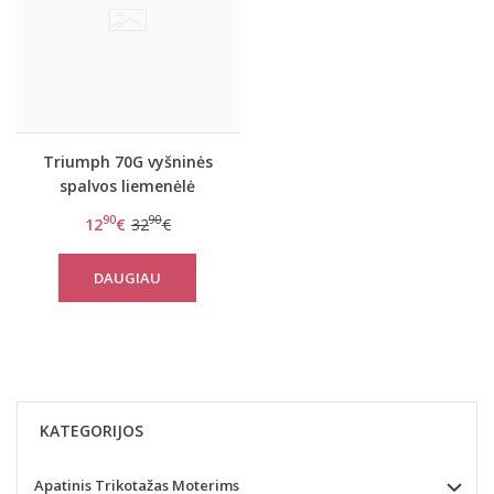
Triumph 70G vyšninės
spalvos liemenėlė
Beauty-full darling w
90
90
12
€
32
€
DAUGIAU
KATEGORIJOS
Apatinis Trikotažas Moterims