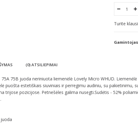
Turite klau
Gamintojas
ŠYMAS
(0) ATSILIEPIMAI
75A 75B juoda neriniuota liemenėlė Lovely Micro WHUD. Liemenėlė piln
ė puošta estetiškais siuviniais ir perregimu audiniu, su pakietinimu, 
 trijose pozicijose. Petnešėles galima nusegti.Sudėtis - 52% poliami
.
 juoda