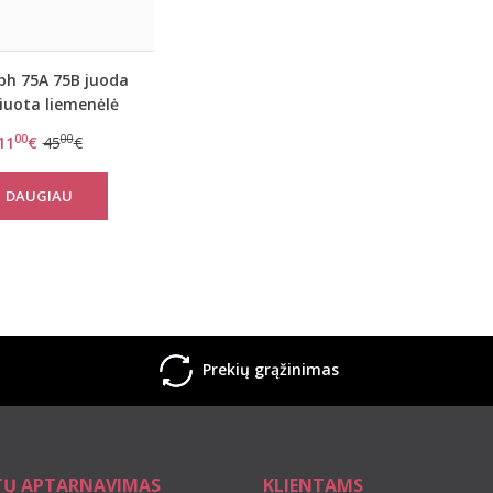
ph 75A 75B juoda
iuota liemenėlė
ely Micro WHUD
00
00
11
€
45
€
DAUGIAU
Prekių grąžinimas
TŲ APTARNAVIMAS
KLIENTAMS