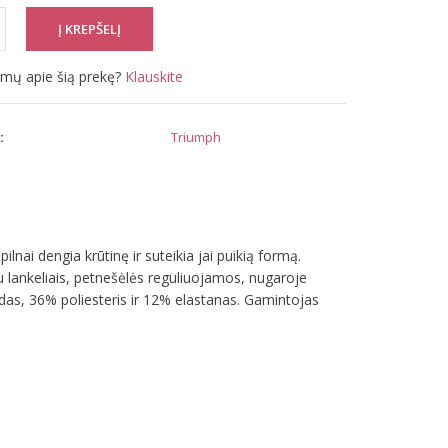
simų apie šią prekę?
Klauskite
:
Triumph
ai dengia krūtinę ir suteikia jai puikią formą.
su lankeliais, petnešėlės reguliuojamos, nugaroje
das, 36% poliesteris ir 12% elastanas. Gamintojas