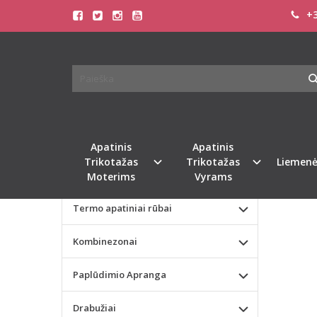
+3
Pagrindinis
KATEGORIJOS
TRIU
Apatinis Trikotažas Moterims
Apatinis Trikotažas Vyrams
Valentino dienos dovana
Apatinis
Apatinis
Trikotažas
Trikotažas
Liemenė
Liemenėlės
Moterims
Vyrams
Termo apatiniai rūbai
Kombinezonai
Paplūdimio Apranga
Drabužiai