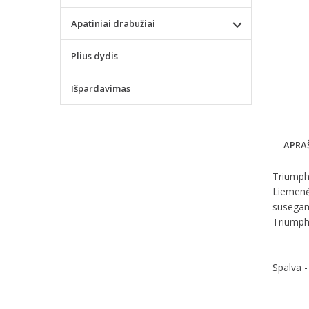
Apatiniai drabužiai
Plius dydis
Išpardavimas
APRA
Triumph 
Liemenėl
susegama
Triumph
Spalva -