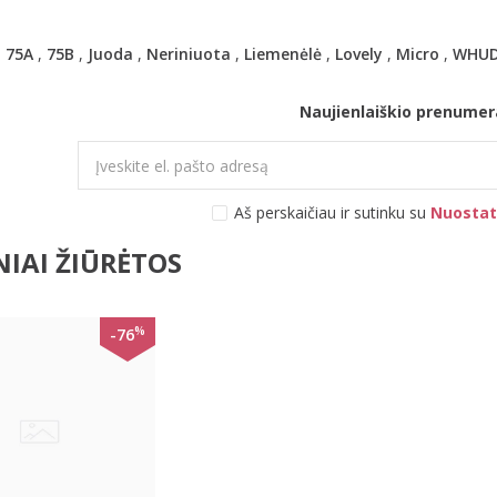
,
75A
,
75B
,
Juoda
,
Neriniuota
,
Liemenėlė
,
Lovely
,
Micro
,
WHU
Naujienlaiškio prenumer
Aš perskaičiau ir sutinku su
Nuostat
IAI ŽIŪRĖTOS
%
-76