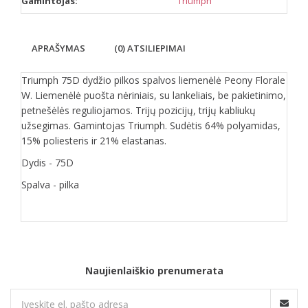
Gamintojas:
Triumph
APRAŠYMAS
(0) ATSILIEPIMAI
Triumph 75D dydžio pilkos spalvos liemenėlė Peony Florale
W. Liemenėlė puošta nėriniais, su lankeliais, be pakietinimo,
petnešėlės reguliojamos. Trijų pozicijų, trijų kabliukų
užsegimas. Gamintojas Triumph. Sudėtis 64% polyamidas,
15% poliesteris ir 21% elastanas.
Dydis - 75D
Spalva - pilka
Naujienlaiškio prenumerata