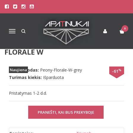
Pagrindinis
Liemenėlės
Stringai moterims
Triumph Liemenėlės
Triumph 75D dydžio pilkos spalvos liemenėlė Peony Florale W
0
Navigacija
TRIUMPH 75D DYDŽIO PILKOS
SPALVOS LIEMENĖLĖ PEONY
FLORALE W
Prekės kodas:
Naujiena
Peony-Florale-W-grey
%
-61
Turimas kiekis:
Išparduota
Pristatymas 1-2 d.d.
PRANEŠTI, KAI BUS PREKYBOJE