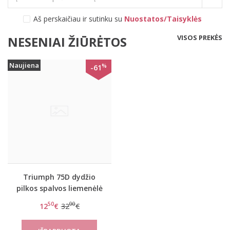
Aš perskaičiau ir sutinku su
Nuostatos/Taisyklės
VISOS PREKĖS
NESENIAI ŽIŪRĖTOS
Naujiena
%
-61
Triumph 75D dydžio
pilkos spalvos liemenėlė
Peony Florale W
50
00
12
€
32
€