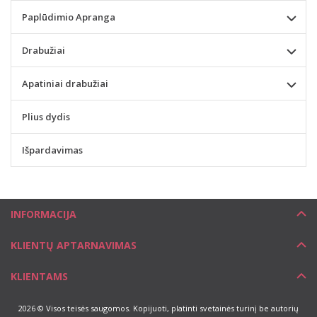
Paplūdimio Apranga
Drabužiai
Apatiniai drabužiai
Plius dydis
Išpardavimas
INFORMACIJA
KLIENTŲ APTARNAVIMAS
KLIENTAMS
2026 © Visos teisės saugomos. Kopijuoti, platinti svetainės turinį be autorių