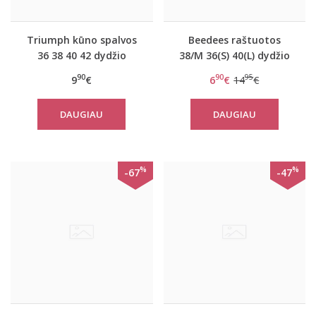
Triumph kūno spalvos
Beedees raštuotos
36 38 40 42 dydžio
38/M 36(S) 40(L) dydžio
stringai Cocktail
kelnaitės Beecasual IA
90
90
95
9
€
6
€
14
€
Spotlight Hipster String
2170 Brazilian
DAUGIAU
DAUGIAU
%
%
-67
-47