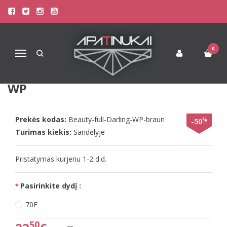
Pagrindinis
Liemenėlės
Stringai moterims
Triumph Liemenėlės
Triumph 80E 75G rudos spalvos liemenėlė Beauty-full Darling WP
0
Navigacija
TRIUMPH 80E 75G RUDOS SPALVOS
LIEMENĖLĖ BEAUTY-FULL DARLING
WP
Prekės kodas:
Beauty-full-Darling-WP-braun
%
-50
Turimas kiekis:
Sandėlyje
Pristatymas kurjeriu 1-2 d.d.
Pasirinkite dydį :
70F
50