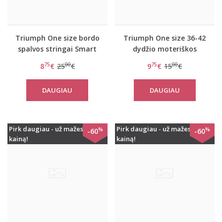
Triumph One size bordo
Triumph One size 36-42
spalvos stringai Smart
dydžio moteriškos
Micro Brazilian-String
kelnaitės Smart Tai EX
75
00
75
00
8
€
25
€
9
€
15
€
DAUGIAU
DAUGIAU
Pirk daugiau - už mažesnę
Pirk daugiau - už mažesnę
%
%
-60
-60
kainą!
kainą!