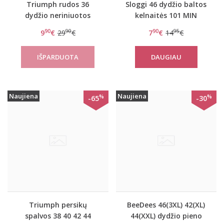
Triumph rudos 36
Sloggi 46 dydžio baltos
dydžio neriniuotos
kelnaitės 101 MIN
kelnaitės Amourette
90
90
90
95
9
€
29
€
7
€
14
€
300 Maxi
DAUGIAU
Naujiena
Naujiena
%
%
-65
-30
Triumph persikų
BeeDees 46(3XL) 42(XL)
spalvos 38 40 42 44
44(XXL) dydžio pieno