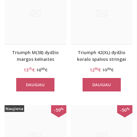
Triumph M(38) dydžio
Triumph 42(XL) dydžio
margos kelnaitės
koralo spalvos stringai
Sporty Micro Lite String
Beauty-full Darling
75
90
90
90
13
€
18
€
12
€
19
€
string
DAUGIAU
DAUGIAU
Naujiena
%
%
-59
-50