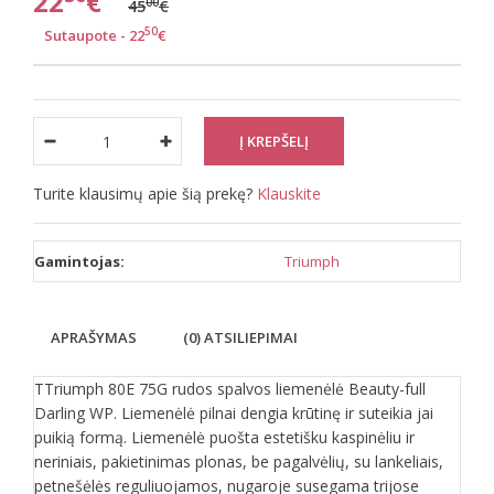
22
€
00
45
€
50
Sutaupote - 22
€
Turite klausimų apie šią prekę?
Klauskite
Gamintojas:
Triumph
APRAŠYMAS
(0) ATSILIEPIMAI
TTriumph 80E 75G rudos spalvos liemenėlė Beauty-full
Darling WP. Liemenėlė pilnai dengia krūtinę ir suteikia jai
puikią formą. Liemenėlė puošta estetišku kaspinėliu ir
neriniais, pakietinimas plonas, be pagalvėlių, su lankeliais,
petnešėlės reguliuojamos, nugaroje susegama trijose