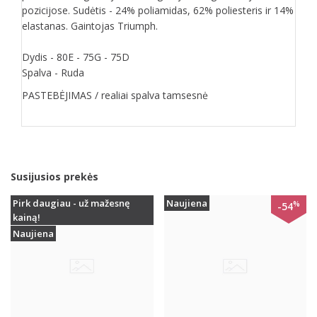
pozicijose. Sudėtis - 24% poliamidas, 62% poliesteris ir 14%
elastanas. Gaintojas Triumph.
Dydis - 80E - 75G - 75D
Spalva - Ruda
PASTEBĖJIMAS / realiai spalva tamsesnė
Susijusios prekės
Pirk daugiau - už mažesnę
Naujiena
%
-54
kainą!
Naujiena