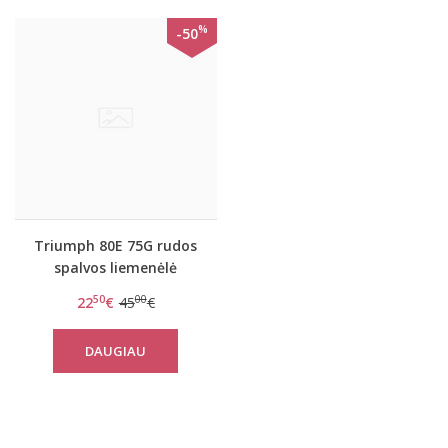
%
-50
Triumph 80E 75G rudos
spalvos liemenėlė
Beauty-full Darling WP
50
00
22
€
45
€
DAUGIAU