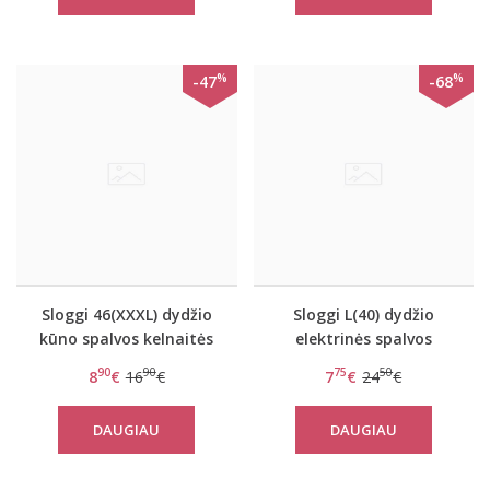
%
%
-47
-68
Sloggi 46(XXXL) dydžio
Sloggi L(40) dydžio
kūno spalvos kelnaitės
elektrinės spalvos
Control Maxi
kelnaitės Women mOve
90
90
75
50
8
€
16
€
7
€
24
€
Seamiess Shorty C2P
DAUGIAU
DAUGIAU