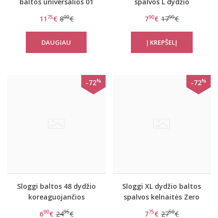
baltos universalios 01
spalvos L dydžio
dydžio Smart Deco high
stringai Brief Lace
75
00
90
99
11
€
8
€
7
€
17
€
leg string
String
DAUGIAU
%
%
-72
-72
Sloggi baltos 48 dydžio
Sloggi XL dydžio baltos
koreaguojančios
spalvos kelnaitės Zero
kelnaitės Shape Tai
Feel Hipster
90
95
75
50
6
€
24
€
7
€
27
€