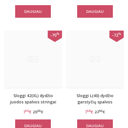
DAUGIAU
DAUGIAU
%
%
-70
-72
Sloggi 42(XL) dydžio
Sloggi L(40) dydžio
juodos spalvos stringai
garstyčių spalvos
Mambo string
kelnaitės Zero Feel
50
00
58
50
7
€
25
€
7
€
27
€
Natural Midi
DAUGIAU
DAUGIAU