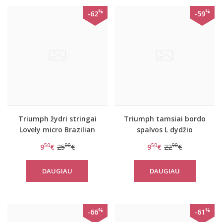
%
%
-62
-59
Triumph žydri stringai
Triumph tamsiai bordo
Lovely micro Brazilian
spalvos L dydžio
String
kelnaitės Sporty Micro
50
00
50
90
9
€
25
€
9
€
22
€
Brazilian String
DAUGIAU
DAUGIAU
%
%
-66
-61