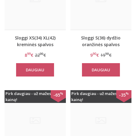
Sloggi XS(34) XL(42)
Sloggi S(36) dydžio
kreminės spalvos
oranžinės spalvos
kelnaitės Wow Embrace
kelnaitės Zero Feel
99
00
90
90
8
€
22
€
9
€
19
€
Hipster
String
DAUGIAU
DAUGIAU
Pirk daugiau - už mažesnę
Pirk daugiau - už mažesnę
%
%
-65
-35
kainą!
kainą!