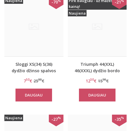
Naujiena
Pirk daugiau - už mažesnę
%
%
-70
-21
kainą!
Naujiena
Sloggi XS(34) S(36)
Triumph 44(XXL)
dydžio džinso spalvos
46(XXXL) dydžio bordo
kelnaitės Wow Embrace
spalvos stringai Beauty-
50
00
50
90
7
€
25
€
12
€
15
€
Tai
Full Lace-Up
DAUGIAU
DAUGIAU
Naujiena
%
%
-27
-35