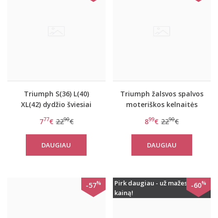
Triumph S(36) L(40)
Triumph žalsvos spalvos
XL(42) dydžio šviesiai
moteriškos kelnaitės
pilkos spalvos stringai
Sporty Micro String
77
90
99
90
7
€
22
€
8
€
22
€
Sporty Micro String
DAUGIAU
DAUGIAU
Pirk daugiau - už mažesnę
%
%
-57
-60
kainą!