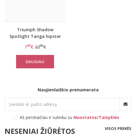
Triumph Shadow
Spotlight Tanga hipster
kelnaitės
99
00
7
€
22
€
DAUGIAU
Naujienlaiškio prenumerata
Aš perskaičiau ir sutinku su
Nuostatos/Taisyklės
VISOS PREKĖS
NESENIAI ŽIŪRĖTOS