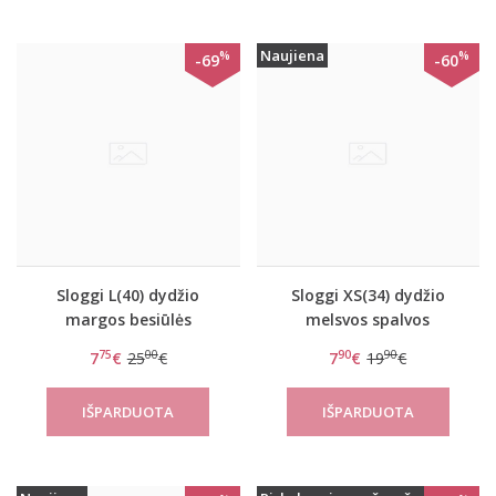
Naujiena
%
%
-69
-60
Sloggi L(40) dydžio
Sloggi XS(34) dydžio
margos besiūlės
melsvos spalvos
kelnaitės Zero Feel Print
kelnaitės Zero Feel
75
00
90
90
7
€
25
€
7
€
19
€
Hipster
String