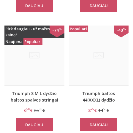
DAUGIAU
DAUGIAU
Pirk daugiau - už mažesnę
Populiari
%
%
-74
-40
kainą!
Naujiena
Populiari
Triumph S M L dydžio
Triumph baltos
baltos spalvos stringai
44(XXXL) dydžio
Just Trendy String
medvilninės kelnaitės
50
00
75
50
6
€
25
€
8
€
14
€
SLS3147-0 Midi
DAUGIAU
DAUGIAU