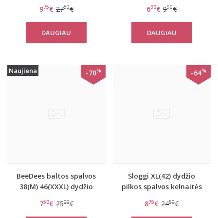
dydžio kelnaitės Body
spalvos kelnaitės
75
50
90
90
9
€
27
€
6
€
9
€
Make-Up Essentials
Darling Day Hipster
Hipster
DAUGIAU
DAUGIAU
Naujiena
%
%
-70
-64
BeeDees baltos spalvos
Sloggi XL(42) dydžio
38(M) 46(XXXL) dydžio
pilkos spalvos kelnaitės
kelnaitės Lovely Day
Women mOve Seamiess
50
00
75
50
7
€
25
€
8
€
24
€
Hipster
Shorty C2P