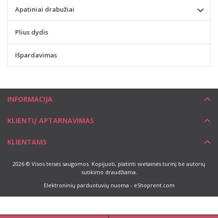
Apatiniai drabužiai
Plius dydis
Išpardavimas
INFORMACIJA
KLIENTŲ APTARNAVIMAS
KLIENTAMS
2026 © Visos teisės saugomos. Kopijuoti, platinti svetainės turinį be autorių
sutikimo draudžiama.
Elektroninių parduotuvių nuoma
-
eShoprent.com