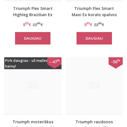
Triumph Flex Smart
Triumph Flex Smart
Highleg Brazilian Ex
Maxi Ex koralo spalvos
violetinės spalvos
kelnaitės
89
00
89
00
8
€
22
€
8
€
22
€
stringai
DAUGIAU
DAUGIAU
Pirk daugiau - už mažesnę
%
%
--47
-56
kainą!
Triumph moteriškos
Triumph raudonos