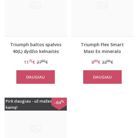
Triumph baltos spalvos
Triumph Flex Smart
40(L) dydžio kelnaitės
Maxi Ex mineralo
Body Make-Up
spalvos kelnaitės
75
50
89
00
11
€
27
€
8
€
22
€
Essentials Tai
DAUGIAU
DAUGIAU
Pirk daugiau - už mažesnę
%
-64
kainą!