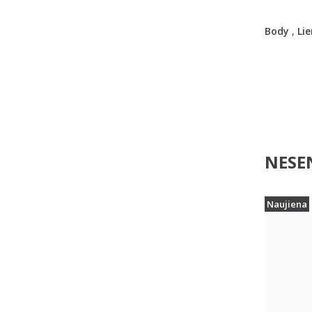
Body
,
Li
NESEN
Naujiena