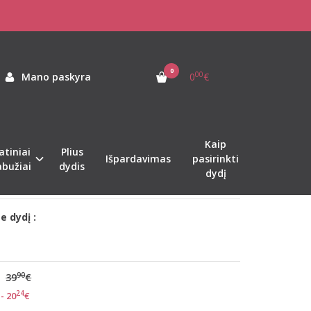
dydžio kūno spalvos liemenėlė body makeup essentials W
MENĖLĖ BODY MAKEUP
0
00
Mano paskyra
0
€
as:
rs-Body-Make-up-Essentials-W-beige
ekis:
Sandėlyje
Kaip
atiniai
Plius
Išpardavimas
pasirinkti
abužiai
dydis
dydį
kurjeriu 1-2 d.d.
e dydį :
90
39
€
24
- 20
€