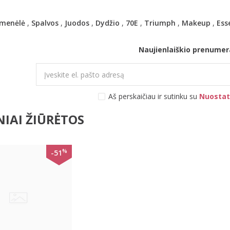
emenėlė
,
Spalvos
,
Juodos
,
Dydžio
,
70E
,
Triumph
,
Makeup
,
Ess
Naujienlaiškio prenumer
Aš perskaičiau ir sutinku su
Nuostat
IAI ŽIŪRĖTOS
%
-51