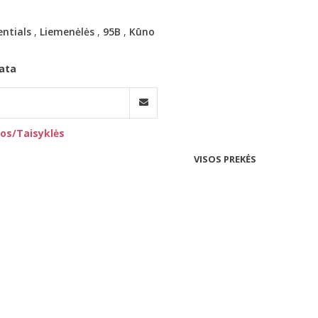
entials
,
Liemenėlės
,
95B
,
Kūno
ata
os/Taisyklės
VISOS PREKĖS