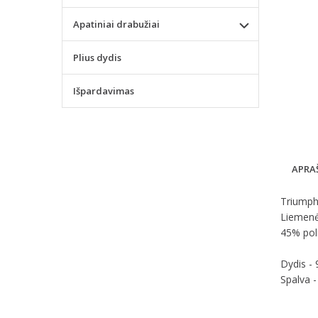
Apatiniai drabužiai
Plius dydis
Išpardavimas
APRA
Triumph 
Liemenėl
45% poli
Dydis -
Spalva 