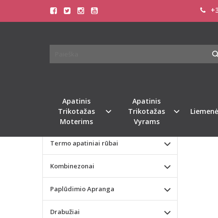
+3
Pagrindinis
KATEGORIJOS
TRIU
Apatinis Trikotažas Moterims
ESSE
Apatinis Trikotažas Vyrams
Naujie
Valentino dienos dovana
Apatinis
Apatinis
Trikotažas
Trikotažas
Liemenė
Liemenėlės
Moterims
Vyrams
Termo apatiniai rūbai
Kombinezonai
Paplūdimio Apranga
Drabužiai