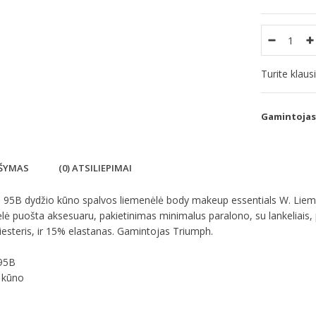
Turite klau
Gamintojas
ŠYMAS
(0) ATSILIEPIMAI
95B dydžio kūno spalvos liemenėlė body makeup essentials W. Liemenėlė
ė puošta aksesuaru, pakietinimas minimalus paralono, su lankeliais,
esteris, ir 15% elastanas. Gamintojas Triumph.
 95B
- kūno