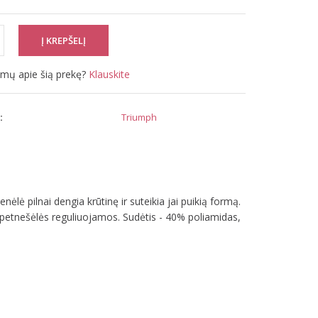
simų apie šią prekę?
Klauskite
:
Triumph
 pilnai dengia krūtinę ir suteikia jai puikią formą.
 petnešėlės reguliuojamos. Sudėtis - 40% poliamidas,