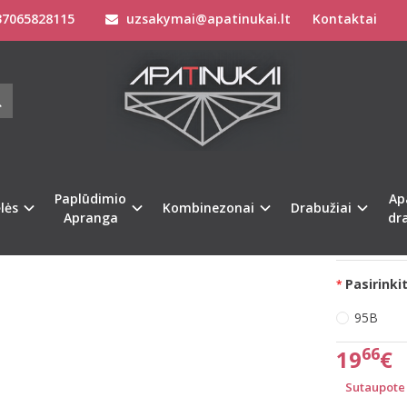
7065828115
uzsakymai@apatinukai.lt
Kontaktai
Liemenėlės
Stringai moterims
Triumph Liemenėlės
Triumph 95B 
MPH 95B DYDŽIO KŪNO SPALVOS LIE
NTIALS W
Prekės kod
na
%
-51
Turimas ki
Paplūdimio
Ap
lės
Kombinezonai
Drabužiai
Apranga
dr
Pristatymas 
Pasirinkit
95B
66
19
€
Sutaupote 