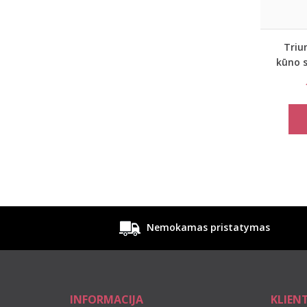
Triu
kūno s
body m
Nemokamas pristatymas
INFORMACIJA
KLIEN