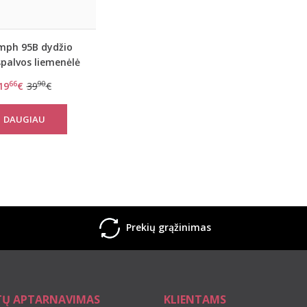
mph 95B dydžio
palvos liemenėlė
akeup essentials
66
90
19
€
39
€
W
DAUGIAU
Prekių grąžinimas
TŲ APTARNAVIMAS
KLIENTAMS