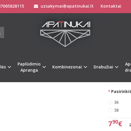
7065828115
uzsakymai@apatinukai.lt
Kontaktai
Apatinis Trikotažas Moterims
Kelnaitės Moterims
Triumph gėleti 36(
PH GĖLETI 36(S) IR 38 (M) DYDŽIO S
 WAIST STRING
Prekės kod
%
-68
Turimas ki
Paplūdimio
Ap
lės
Kombinezonai
Drabužiai
Apranga
dr
Pristatymas 
Pasirinkit
36
38
90
7
€