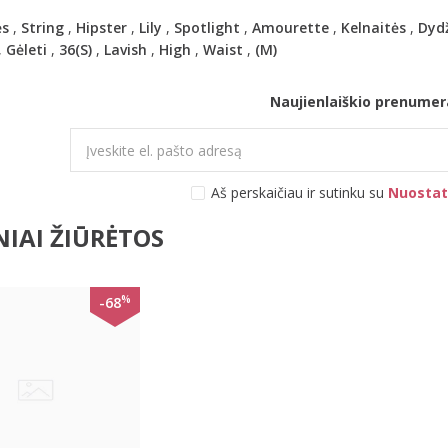
ės
,
String
,
Hipster
,
Lily
,
Spotlight
,
Amourette
,
Kelnaitės
,
Dyd
,
Gėleti
,
36(S)
,
Lavish
,
High
,
Waist
,
(M)
Naujienlaiškio prenumer
Aš perskaičiau ir sutinku su
Nuostat
IAI ŽIŪRĖTOS
%
-68