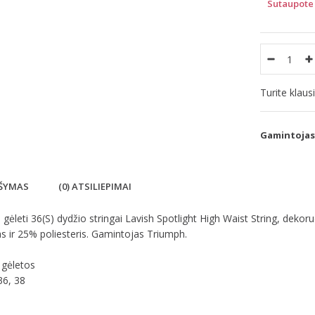
Sutaupote 
Turite klau
Gamintojas
ŠYMAS
(0) ATSILIEPIMAI
gėleti 36(S) dydžio stringai Lavish Spotlight High Waist String, dekor
s ir 25% poliesteris. Gamintojas Triumph.
 gėletos
36, 38