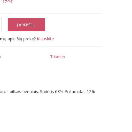
05
- 17
€
simų apie šią prekę?
Klauskite
:
Triumph
uotos pilkais neriniais. Sudėtis 63% Poliamidas 12%