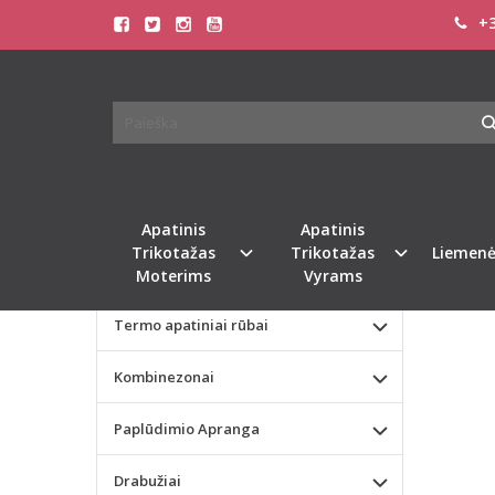
+3
Pagrindinis
KATEGORIJOS
TRIUM
Apatinis Trikotažas Moterims
HIGH
Apatinis Trikotažas Vyrams
Valentino dienos dovana
Apatinis
Apatinis
Trikotažas
Trikotažas
Liemenė
Liemenėlės
Moterims
Vyrams
Termo apatiniai rūbai
Kombinezonai
Paplūdimio Apranga
Drabužiai