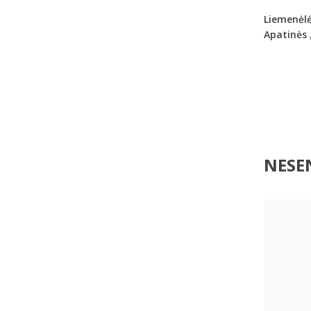
Liemenėl
Apatinės
NESEN