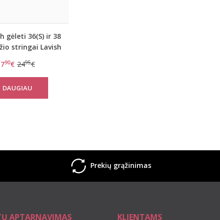
 gėleti 36(S) ir 38
žio stringai Lavish
ight High Waist
90
95
7
€
24
€
String
DAUGIAU
Prekių grąžinimas
TŲ APTARNAVIMAS
KLIENTAMS