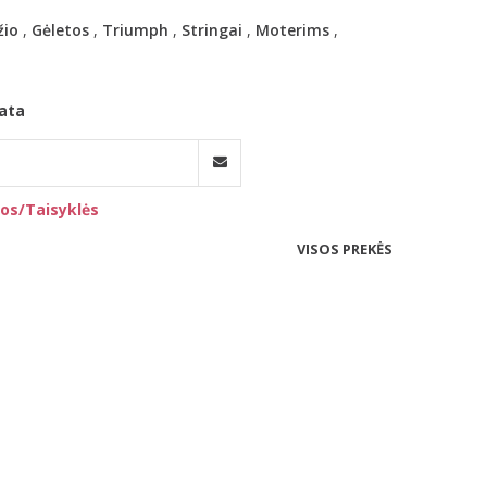
žio
,
Gėletos
,
Triumph
,
Stringai
,
Moterims
,
ata
os/Taisyklės
VISOS PREKĖS