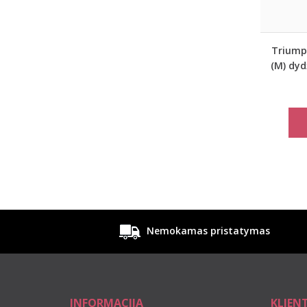
Triumph
(M) dyd
Spotl
Nemokamas pristatymas
INFORMACIJA
KLIEN