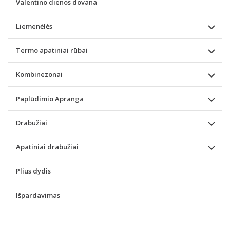
Valentino dienos dovana
Liemenėlės
Termo apatiniai rūbai
Kombinezonai
Paplūdimio Apranga
Drabužiai
Apatiniai drabužiai
Plius dydis
Išpardavimas