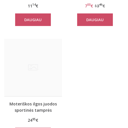
14
00
45
11
€
7
€
13
€
DAUGIAU
DAUGIAU
Moteriškos ilgos juodos
sportinės tamprės
Sportive
95
24
€