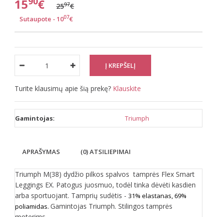
90
15
€
97
25
€
07
Sutaupote - 10
€
Turite klausimų apie šią prekę?
Klauskite
Gamintojas:
Triumph
APRAŠYMAS
(0) ATSILIEPIMAI
Triumph M(38) dydžio pilkos spalvos tamprės Flex Smart
Leggings EX. Patogus juosmuo, todėl tinka dėvėti kasdien
arba sportuojant. Tamprių sudėtis -
31% elastanas, 69%
Gamintojas Triumph. Stilingos tamprės
poliamidas.
moterims.