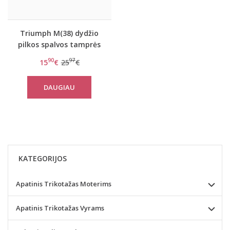
Triumph M(38) dydžio
pilkos spalvos tamprės
Flex Smart Leggings EX
90
97
15
€
25
€
DAUGIAU
KATEGORIJOS
Apatinis Trikotažas Moterims
Apatinis Trikotažas Vyrams