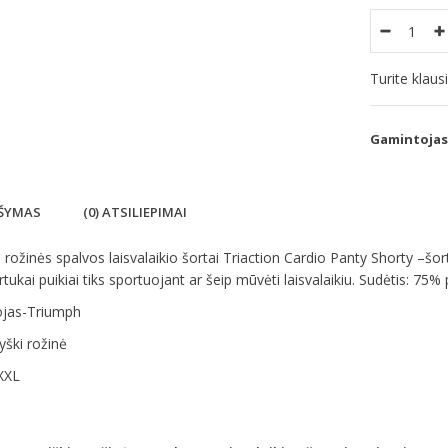
Turite klau
Gamintojas
ŠYMAS
(0) ATSILIEPIMAI
rožinės spalvos laisvalaikio šortai Triaction Cardio Panty Shorty –šort
tukai puikiai tiks sportuojant ar šeip mūvėti laisvalaikiu. Sudėtis: 75
jas-Triumph
yški rožinė
XXL