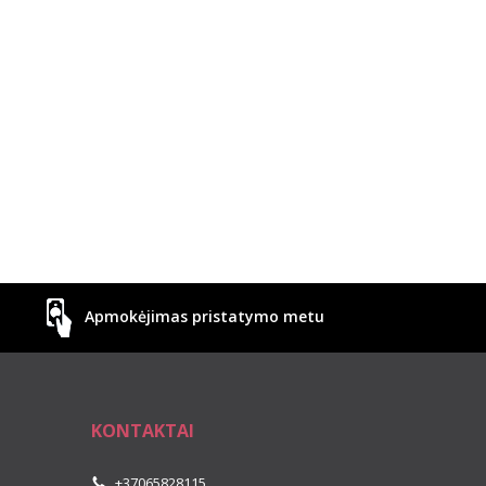
Apmokėjimas pristatymo metu
KONTAKTAI
+37065828115