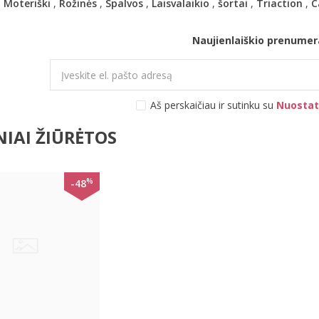
,
Moteriški
,
Rožinės
,
Spalvos
,
Laisvalaikio
,
šortai
,
Triaction
,
C
Naujienlaiškio prenumer
Aš perskaičiau ir sutinku su
Nuostat
IAI ŽIŪRĖTOS
%
-48