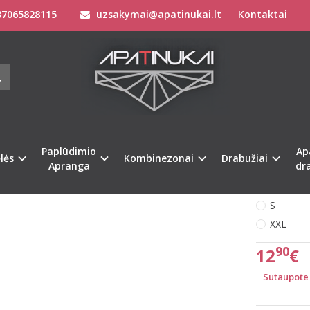
7065828115
uzsakymai@apatinukai.lt
Kontaktai
Drabužiai
Laisvalaikio šortai
Triumph moteriški rožinės spalvos lais
MPH MOTERIŠKI ROŽINĖS SPALVOS LAI
IO PANTY SHORTY
Prekės kod
%
-48
Turimas ki
Paplūdimio
Ap
lės
Kombinezonai
Drabužiai
Apranga
dr
Pasirinkit
S
XXL
90
12
€
Sutaupote 