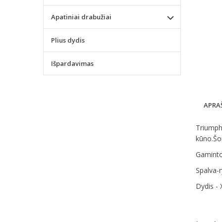
Apatiniai drabužiai
Plius dydis
Išpardavimas
APRA
Triumph 
kūno.Šor
Gaminto
Spalva-r
Dydis - 