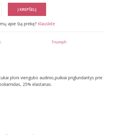
simų apie šią prekę?
Klauskite
:
Triumph
ukai ploni viengubo audinio,puikiai priglundantys prie
% poliamidas, 25% elastanas.