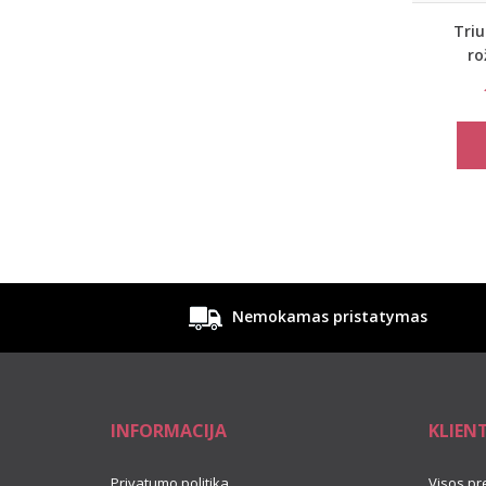
Tri
ro
lais
Triact
Nemokamas pristatymas
INFORMACIJA
KLIEN
Privatumo politika
Visos pr