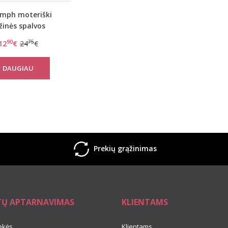
umph moteriški
žinės spalvos
valaikio šortai
90
75
12
€
24
€
ion Cardio Panty
Shorty
DAUGIAU
Prekių grąžinimas
TŲ APTARNAVIMAS
KLIENTAMS
ekės
Klientams