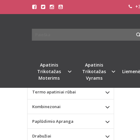
+3
Pagrindinis
KATEGORIJOS
TRIU
Apatinis Trikotažas Moterims
CARD
Apatinis Trikotažas Vyrams
Valentino dienos dovana
Apatinis
Apatinis
Trikotažas
Trikotažas
Liemenė
Liemenėlės
Moterims
Vyrams
Termo apatiniai rūbai
Kombinezonai
Paplūdimio Apranga
Drabužiai