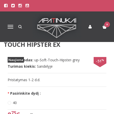
Pagrindinis
Apatinis Trikotažas Moterims
Kelnaitės Moterims
Triumph pilkos spalvos kelnaitės Body Make-up Soft Touch Hipster
EX
0
Navigacija
TRIUMPH PILKOS SPALVOS
KELNAITĖS BODY MAKE-UP SOFT
TOUCH HIPSTER EX
Prekės kodas:
Naujiena
up-Soft-Touch-Hipster-grey
%
-51
Turimas kiekis:
Sandėlyje
Pristatymas 1-2 d.d.
Pasirinkite dydį :
40
75