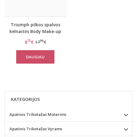
Triumph pilkos spalvos
kelnaitės Body Make-up
Soft Touch Hipster EX
75
95
8
€
17
€
DAUGIAU
KATEGORIJOS
Apatinis Trikotažas Moterims
Apatinis Trikotažas Vyrams