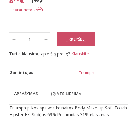
8
€
95
17
€
20
Sutaupote - 9
€
Turite klausimų apie šią prekę?
Klauskite
Gamintojas:
Triumph
APRAŠYMAS
(0) ATSILIEPIMAI
Triumph pilkos spalvos kelnaitės Body Make-up Soft Touch
Hipster EX. Sudėtis 69% Poliamidas 31% elastanas.