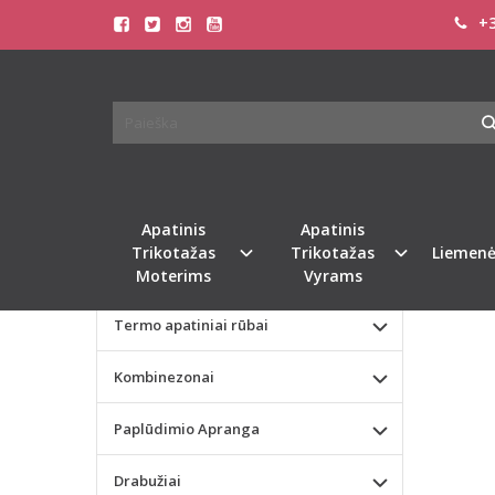
+3
Pagrindinis
KATEGORIJOS
TRIU
Apatinis Trikotažas Moterims
Apatinis Trikotažas Vyrams
Naujie
Valentino dienos dovana
Apatinis
Apatinis
Trikotažas
Trikotažas
Liemenė
Liemenėlės
Moterims
Vyrams
Termo apatiniai rūbai
Kombinezonai
Paplūdimio Apranga
Drabužiai