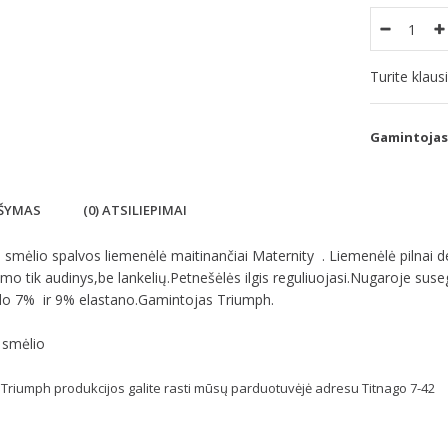
Turite klau
Gamintojas
ŠYMAS
(0) ATSILIEPIMAI
smėlio spalvos liemenėlė maitinančiai Maternity . Liemenėlė pilnai den
imo tik audinys,be lankelių.Petnešėlės ilgis reguliuojasi.Nugaroje su
do 7% ir 9% elastano.Gamintojas Triumph.
 smėlio
Triumph produkcijos galite rasti mūsų parduotuvėjė adresu Titnago 7-42