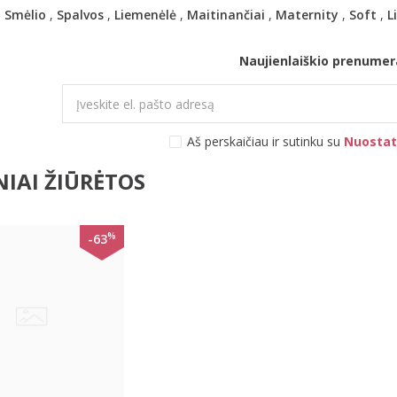
,
Smėlio
,
Spalvos
,
Liemenėlė
,
Maitinančiai
,
Maternity
,
Soft
,
L
Naujienlaiškio prenumer
Aš perskaičiau ir sutinku su
Nuostat
IAI ŽIŪRĖTOS
%
-63