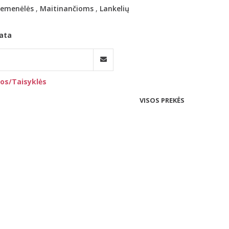
iemenėlės
,
Maitinančioms
,
Lankelių
ata
os/Taisyklės
VISOS PREKĖS