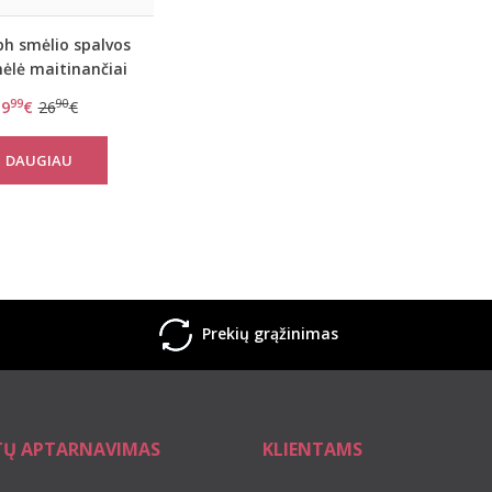
h smėlio spalvos
ėlė maitinančiai
Maternity
99
90
9
€
26
€
DAUGIAU
Prekių grąžinimas
TŲ APTARNAVIMAS
KLIENTAMS