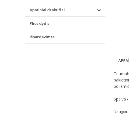
Apatiniai drabužiai
Plius dydis
Išpardavimas
APRA
Triumph 
pakietin
poliami
Spalva -
Daugiau 