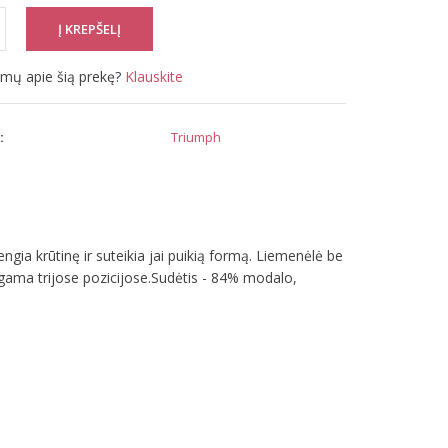
simų apie šią prekę?
Klauskite
:
Triumph
gia krūtinę ir suteikia jai puikią formą. Liemenėlė be
segama trijose pozicijose.Sudėtis - 84% modalo,