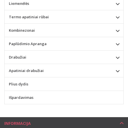
Liemenėlės
Termo apatiniai rūbai
Kombinezonai
Paplūdimio Apranga
Drabužiai
Apatiniai drabužiai
Plius dydis
Išpardavimas
INFORMACIJA