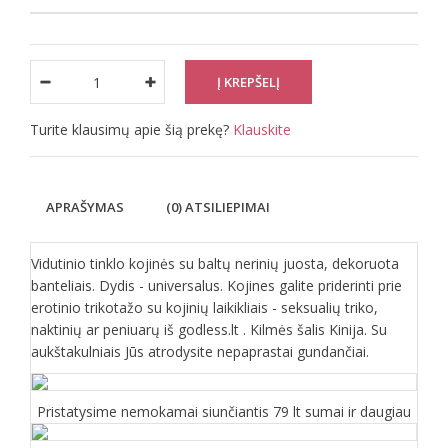
Turite klausimų apie šią prekę?
Klauskite
APRAŠYMAS
(0) ATSILIEPIMAI
Vidutinio tinklo kojinės su baltų nerinių juosta, dekoruota
banteliais. Dydis - universalus. Kojines galite priderinti prie
erotinio trikotažo su kojinių laikikliais - seksualių triko,
naktinių ar peniuarų iš godless.lt . Kilmės šalis Kinija. Su
aukštakulniais Jūs atrodysite nepaprastai gundančiai.
Pristatysime nemokamai siunčiantis 79 lt sumai ir daugiau