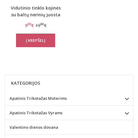
Vidutinio tinklo kojinės
su baltų nerinių juosta
Dupu
00
00
9
€
19
€
KATEGORIJOS
Apatinis Trikotažas Moterims
Apatinis Trikotažas Vyrams
Valentino dienos dovana