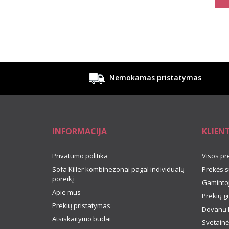
Nemokamas pristatymas
INFORMACIJA
KLIEN
Privatumo politika
Visos pr
Sofa Killer kombinezonai pagal individualų
Prekės s
poreikį
Gamintoj
Apie mus
Prekių g
Prekių pristatymas
Dovanų 
Atsiskaitymo būdai
Svetainė