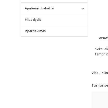
Apatiniai drabužiai
Plius dydis
Išpardavimas
APRA
Seksuali
tampri m
Viso
,
Kūn
Susijusio