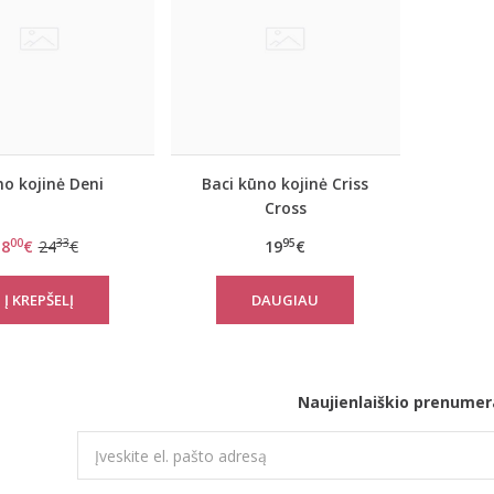
o kojinė Deni
Baci kūno kojinė Criss
Cross
00
33
95
8
€
24
€
19
€
DAUGIAU
Naujienlaiškio prenumer