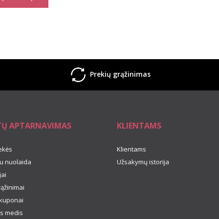
Prekių grąžinimas
TŲ APTARNAVIMAS
KLIENTAMS
ekės
Klientams
u nuolaida
Užsakymų istorija
ai
rąžinimai
kuponai
s medis