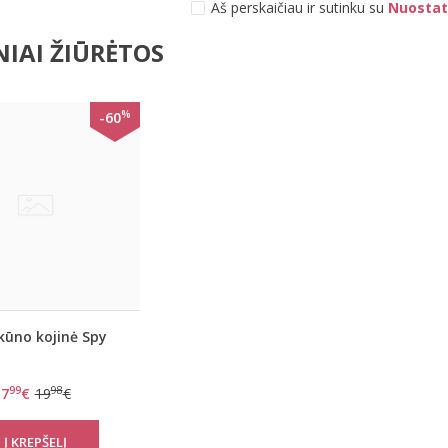
Aš perskaičiau ir sutinku su
Nuostat
IAI ŽIŪRĖTOS
%
-60
kūno kojinė Spy
99
98
7
€
19
€