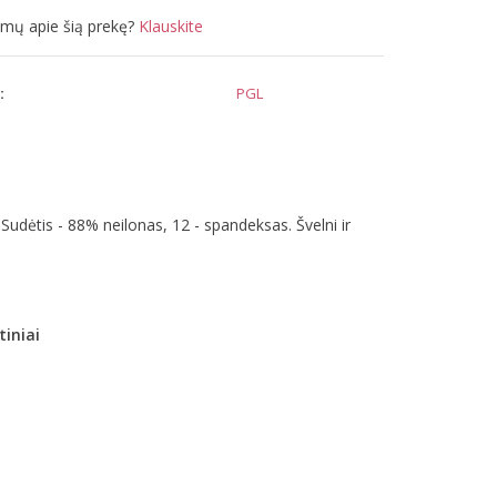
simų apie šią prekę?
Klauskite
:
PGL
. Sudėtis - 88% neilonas, 12 - spandeksas. Švelni ir
iniai