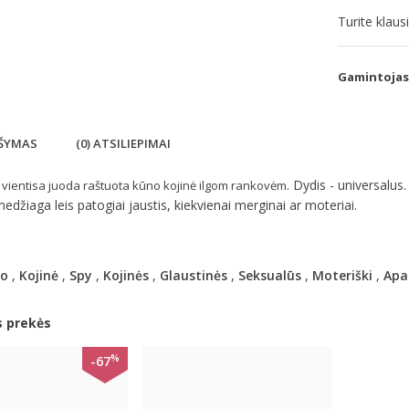
Turite klau
Gamintojas
ŠYMAS
(0) ATSILIEPIMAI
. Dydis - universalus
 vientisa juoda raštuota
kūno kojinė ilgom rankovėm
edžiaga leis patogiai jaustis, kiekvienai merginai ar moteriai.
o
,
Kojinė
,
Spy
,
Kojinės
,
Glaustinės
,
Seksualūs
,
Moteriški
,
Apat
s prekės
%
-67