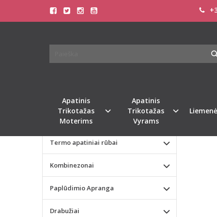
+3
Pagrindinis
KATEGORIJOS
VISO 
Apatinis Trikotažas Moterims
Apatinis Trikotažas Vyrams
Valentino dienos dovana
Apatinis
Apatinis
Trikotažas
Trikotažas
Liemenė
Liemenėlės
Moterims
Vyrams
Termo apatiniai rūbai
Kombinezonai
Paplūdimio Apranga
Drabužiai