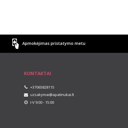
Apmokėjimas pristatymo metu
KONTAKTAI
+37065828115
uzsakymai@apatinukai.lt
I-V 9:00 - 15:00