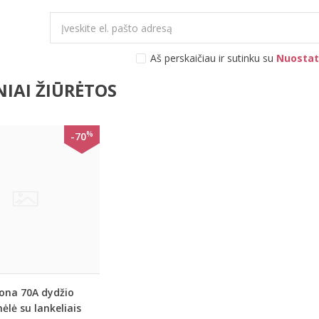
Aš perskaičiau ir sutinku su
Nuostat
IAI ŽIŪRĖTOS
%
-70
ona 70A dydžio
ėlė su lankeliais