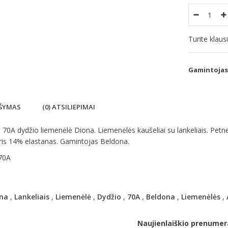
Turite klau
Gamintojas
ŠYMAS
(0) ATSILIEPIMAI
70A dydžio liemenėlė Diona. Liemenėlės kaušeliai su lankeliais. Petne
ris 14% elastanas. Gamintojas Beldona.
 70A
na
,
Lankeliais
,
Liemenėlė
,
Dydžio
,
70A
,
Beldona
,
Liemenėlės
,
Naujienlaiškio prenumer