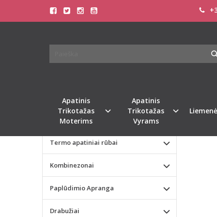
+3
Pagrindinis
KATEGORIJOS
BELD
Apatinis Trikotažas Moterims
Apatinis Trikotažas Vyrams
Valentino dienos dovana
Apatinis
Apatinis
Trikotažas
Trikotažas
Liemenė
Liemenėlės
Moterims
Vyrams
Termo apatiniai rūbai
Kombinezonai
Paplūdimio Apranga
Drabužiai