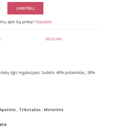
simų apie šią prekę?
Klauskite
:
BELDONA
šėlių ilgis reguliuojasi. Sudėtis 48% poliamidas, 38%
Apatinis
,
Trikotažas
,
Moterims
ata