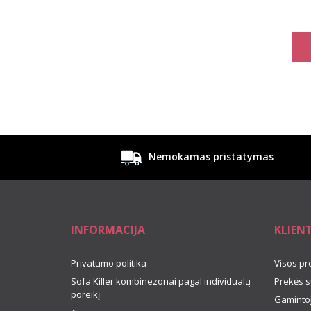
Nemokamas pristatymas
INFORMACIJA
KLIEN
Privatumo politika
Visos pr
Sofa Killer kombinezonai pagal individualų
Prekės s
poreikį
Gamintoj