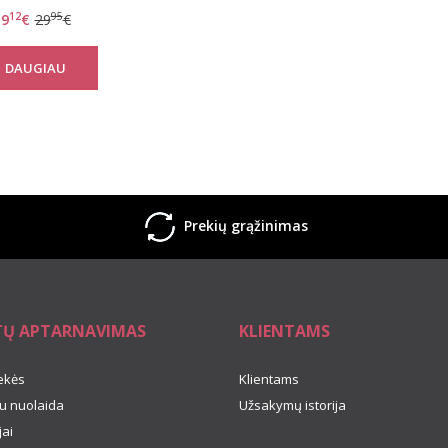
Diona
12
95
9
€
29
€
DAUGIAU
Prekių grąžinimas
TŲ APTARNAVIMAS
KLIENTAMS
ekės
Klientams
u nuolaida
Užsakymų istorija
ai