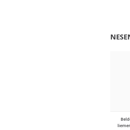
NESEN
Beld
liemen