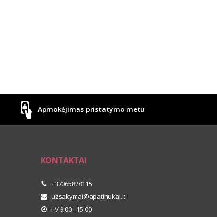
Apmokėjimas pristatymo metu
KONTAKTAI
+37065828115
uzsakymai@apatinukai.lt
I-V 9:00 - 15:00