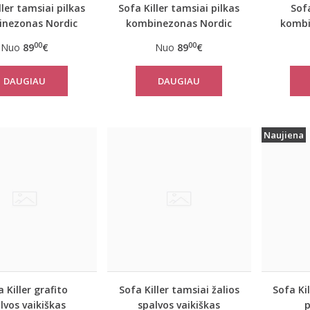
ller tamsiai pilkas
Sofa Killer tamsiai pilkas
Sofa
nezonas Nordic
kombinezonas Nordic
kombi
00
00
Nuo
89
€
Nuo
89
€
DAUGIAU
DAUGIAU
Naujiena
 Killer grafito
Sofa Killer tamsiai žalios
Sofa Ki
lvos vaikiškas
spalvos vaikiškas
p