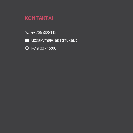
KONTAKTAI
+37065828115
uzsakymai@apatinukai.lt
I-V 9:00 - 15:00