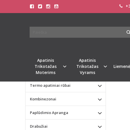
+3
Pagrindinis
KATEGORIJOS
TAMS
Apatinis Trikotažas Moterims
Apatinis Trikotažas Vyrams
Populia
Valentino dienos dovana
Apatinis
Apatinis
Trikotažas
Trikotažas
Liemenė
Liemenėlės
Moterims
Vyrams
Termo apatiniai rūbai
Kombinezonai
Paplūdimio Apranga
Drabužiai