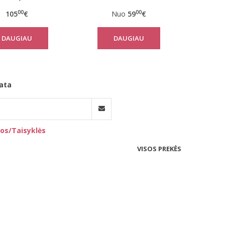
nezonas Nordic
Nook
00
00
105
€
Nuo
59
€
DAUGIAU
DAUGIAU
ata
os/Taisyklės
VISOS PREKĖS