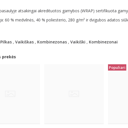
asaulyje atsakingai akredituotos gamybos (WRAP) sertifikuota gamyba
: 60 % medvilnės, 40 % poliesterio, 280 g/m² ir dvigubos adatos siūl
,
Pilkas
,
Vaikiškas
,
Kombinezonas
,
Vaikiški
,
Kombinezonai
s prekės
Populiari