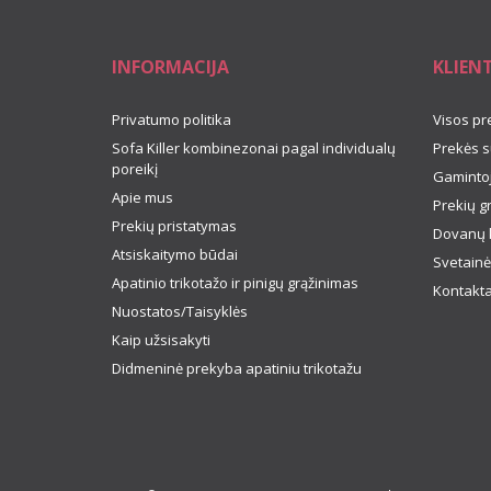
INFORMACIJA
KLIEN
Privatumo politika
Visos pr
Sofa Killer kombinezonai pagal individualų
Prekės s
poreikį
Gamintoj
Apie mus
Prekių g
Prekių pristatymas
Dovanų 
Atsiskaitymo būdai
Svetainė
Apatinio trikotažo ir pinigų grąžinimas
Kontakta
Nuostatos/Taisyklės
Kaip užsisakyti
Didmeninė prekyba apatiniu trikotažu