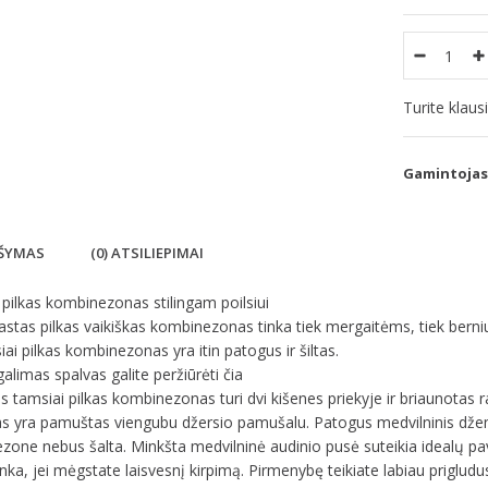
Turite klau
Gamintojas
ŠYMAS
(0) ATSILIEPIMAI
pilkas kombinezonas stilingam poilsiui
astas pilkas vaikiškas kombinezonas tinka tiek mergaitėms, tiek bern
iai pilkas kombinezonas yra itin patogus ir šiltas.
galimas spalvas galite peržiūrėti čia
is tamsiai pilkas kombinezonas turi dvi kišenes priekyje ir briaunotas 
s yra pamuštas viengubu džersio pamušalu. Patogus medvilninis džem
one nebus šalta. Minkšta medvilninė audinio pusė suteikia idealų pavi
tinka, jei mėgstate laisvesnį kirpimą. Pirmenybę teikiate labiau priglu