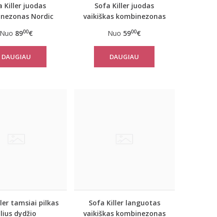
 Killer juodas
Sofa Killer juodas
nezonas Nordic
vaikiškas kombinezonas
Nordic
00
00
Nuo
89
€
Nuo
59
€
DAUGIAU
DAUGIAU
ller tamsiai pilkas
Sofa Killer languotas
lius dydžio
vaikiškas kombinezonas