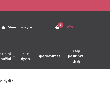
ombinezonas
S
0
00
Mano paskyra
0
€
as:
ok-donkergrijze
ekis:
Sandėlyje
Kaip
atiniai
Plius
Išpardavimas
pasirinkti
nkti tinkamą dydį?
abužiai
dydis
dydį
sti/pasimatuoti?
asiūsime individualiai!
e dydį :