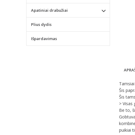
Apatiniai drabužiai
Plius dydis
Išpardavimas
APRA
Tamsiai 
Šis papr
Šis tams
> Visas 
Be to, š
Gobtuva
kombinez
puikiai 