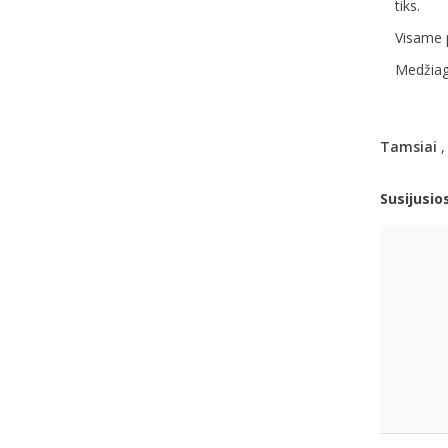
tiks.
Visame p
Medžiaga
Tamsiai
Susijusio