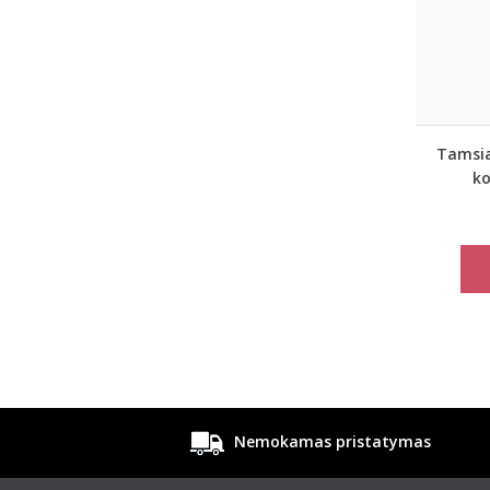
Tamsia
k
Nemokamas pristatymas