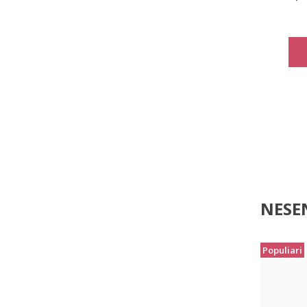
kombi
NESEN
Populiari