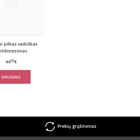
i pilkas vaikiškas
ombinezonas
00
44
€
DAUGIAU
Prekių grąžinimas