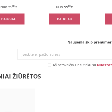
nezonas Nordic
kombinezonas Nordic
kombi
00
00
Nuo
59
€
Nuo
59
€
DAUGIAU
DAUGIAU
Naujienlaiškio prenumer
Aš perskaičiau ir sutinku su
Nuostat
IAI ŽIŪRĖTOS