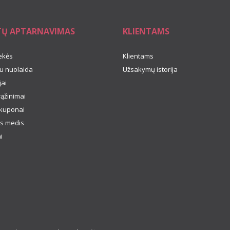
TŲ APTARNAVIMAS
KLIENTAMS
ekės
Klientams
u nuolaida
Užsakymų istorija
ai
rąžinimai
kuponai
s medis
i