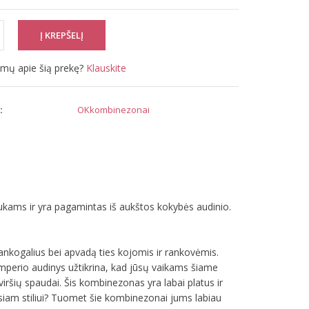
simų apie šią prekę?
Klauskite
:
OKkombinezonai
iukams ir yra pagamintas iš aukštos kokybės audinio.
rankogalius bei apvadą ties kojomis ir rankovėmis.
perio audinys užtikrina, kad jūsų vaikams šiame
ršių spaudai. Šis kombinezonas yra labai platus ir
dusiam stiliui? Tuomet šie kombinezonai jums labiau