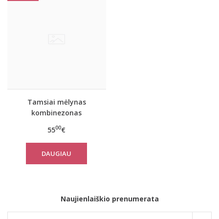
Tamsiai mėlynas
kombinezonas
suaugusiems
00
55
€
DAUGIAU
Naujienlaiškio prenumerata