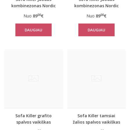
kombinezonas Nordic
kombinezonas Nordic
00
00
Nuo
89
€
Nuo
89
€
DAUGIAU
DAUGIAU
Sofa Killer grafito
Sofa Killer tamsiai
spalvos vaikiškas
žalios spalvos vaikiškas
kombinezonas Nordic
kombinezonas Nordic