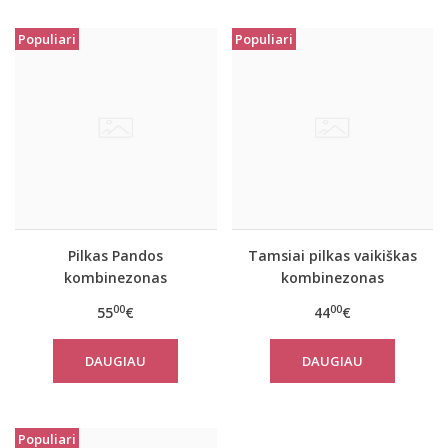
Populiari
Populiari
Pilkas Pandos
Tamsiai pilkas vaikiškas
kombinezonas
kombinezonas
suaugusiems
00
00
55
€
44
€
DAUGIAU
DAUGIAU
Populiari