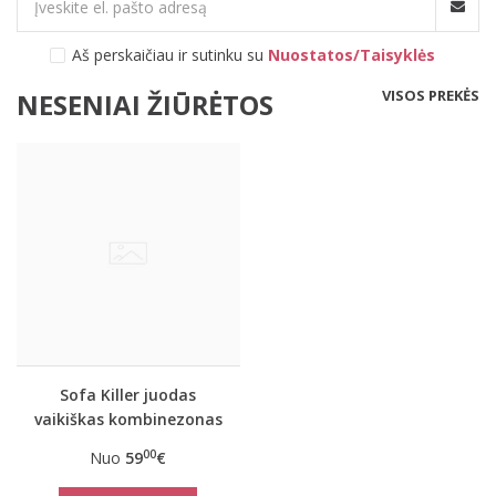
Aš perskaičiau ir sutinku su
Nuostatos/Taisyklės
VISOS PREKĖS
NESENIAI ŽIŪRĖTOS
Sofa Killer juodas
vaikiškas kombinezonas
Nordic
00
Nuo
59
€