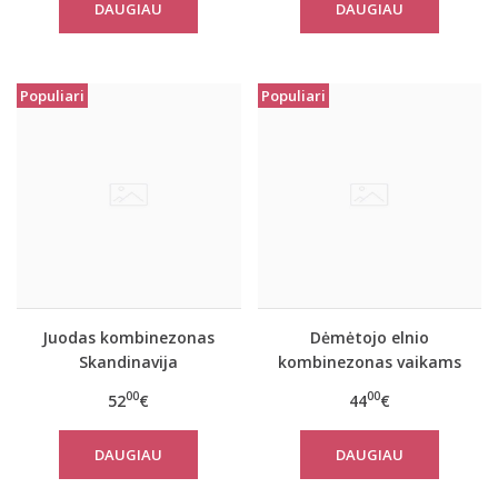
DAUGIAU
DAUGIAU
Populiari
Populiari
Juodas kombinezonas
Dėmėtojo elnio
Skandinavija
kombinezonas vaikams
00
00
52
€
44
€
DAUGIAU
DAUGIAU