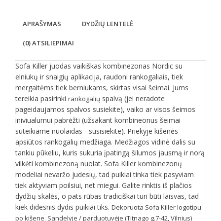
APRAŠYMAS
DYDŽIŲ LENTELĖ
(0) ATSILIEPIMAI
Sofa Killer juodas vaikiškas kombinezonas Nordic su
elniukų ir snaigių aplikacija, raudoni rankogaliais, tiek
mergaitėms tiek berniukams, skirtas visai šeimai. Jums
tereikia pasirinki
spalvą (jei neradote
rankogalių
pageidaujamos spalvos susiekite), vaiko ar visos šeimos
iniviualumui pabrėžti (užsakant kombineonus šeimai
suteikiame nuolaidas - susisiekite). Priekyje kišenės
apsiūtos rankogalių medžiaga. Medžiagos vidinė dalis su
tankiu pūkeliu, kuris sukuria įpatingą šilumos jausmą ir norą
vilkėti kombinezoną nuolat. Sofa Killer kombinezonų
modeliai nevaržo judesių, tad puikiai tinka tiek pasyviam
tiek aktyviam poilsiui, net miegui. Galite rinktis iš plačios
dydžių skalės, o pats rūbas tradiciškai turi būti laisvas, tad
kiek didesnis dydis puikiai tiks.
Dekoruota Sofa Killer logotipu
po kišene. Sandelyje / parduotuvėje (Titnago g.7-42, Vilnius)