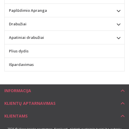
Paplūdimio Apranga
Drabužiai
Apatiniai drabužiai
Plius dydis
Išpardavimas
INFORMACIJA
KLIENTŲ APTARNAVIMAS
KLIENTAMS
2026 © Visos teisės saugomos. Kopijuoti, platinti svetainės turinį be autorių