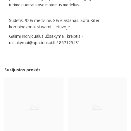
turime nuotraukose matomus modelius.
Sudėtis: 92% medvilnė. 8% elastanas. Sofa Killer
kombinezonai siuvami Lietuvoje.
Galimi individualūs užsakymai, kreiptis -
uzsakymai@apatinukai.lt / 867125431
Susijusios prekės