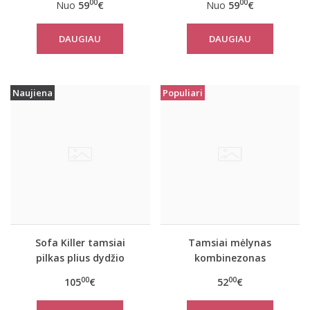
00
00
Nuo
59
€
Nuo
59
€
DAUGIAU
DAUGIAU
Naujiena
Populiari
Sofa Killer tamsiai
Tamsiai mėlynas
pilkas plius dydžio
kombinezonas
kombinezonas Nordic
Skandinavija
00
00
105
€
52
€