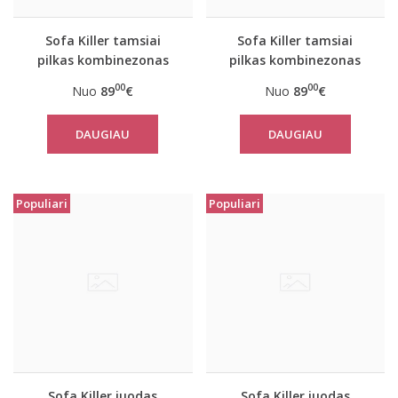
Sofa Killer tamsiai
Sofa Killer tamsiai
pilkas kombinezonas
pilkas kombinezonas
Nordic
Nordic
00
00
Nuo
89
€
Nuo
89
€
DAUGIAU
DAUGIAU
Populiari
Populiari
Sofa Killer juodas
Sofa Killer juodas