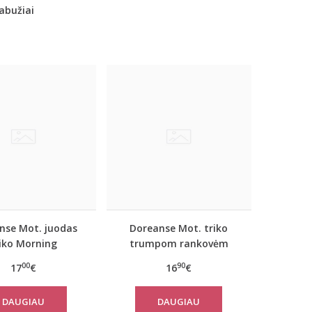
abužiai
nse Mot. juodas
Doreanse Mot. triko
riko Morning
trumpom rankovėm
Pearl (juodas)
00
90
17
€
16
€
DAUGIAU
DAUGIAU