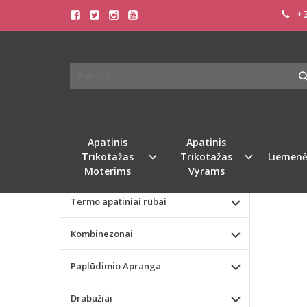
+3
Pagrindinis
KATEGORIJOS
DORE
Apatinis Trikotažas Moterims
Apatinis Trikotažas Vyrams
Valentino dienos dovana
Apatinis
Apatinis
Trikotažas
Trikotažas
Liemenė
Liemenėlės
Moterims
Vyrams
Termo apatiniai rūbai
Kombinezonai
Paplūdimio Apranga
Drabužiai