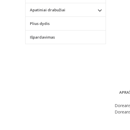
Apatiniai drabužiai
Plius dydis
Išpardavimas
APRA
Doreanse
Doreanse