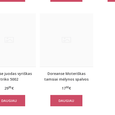
e juodas vyriškas
Doreanse Moteriškas
triko 5002
tamsiai mėlynos spalvos
triko Handy
95
90
29
€
17
€
DAUGIAU
DAUGIAU