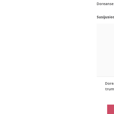
Doreanse
Susijusio
Dore
tru