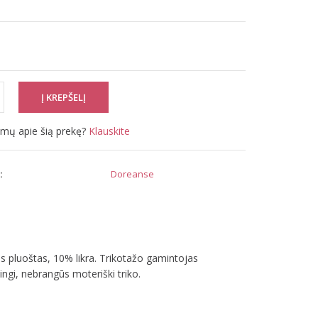
simų apie šią prekę?
Klauskite
:
Doreanse
s pluoštas, 10% likra. Trikotažo gamintojas
ngi, nebrangūs moteriški triko.