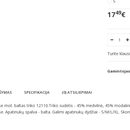
S
49
17
€
Turite klau
Gamintojas
ŠYMAS
SPECIFIKACIJA
(0) ATSILIEPIMAI
 mot. baltas triko 12110.Triko sudėtis - 45% medvilnė, 45% modalini
. Apatinukų spalva - balta. Galimi apatinukų dydžiai - S/M/L/XL. Skoni