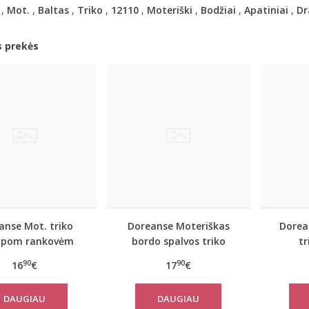
,
Mot.
,
Baltas
,
Triko
,
12110
,
Moteriški
,
Bodžiai
,
Apatiniai
,
Dr
s prekės
anse Mot. triko
Doreanse Moteriškas
Dorea
mpom rankovėm
bordo spalvos triko
t
Pearl
Handy
90
90
16
€
17
€
DAUGIAU
DAUGIAU