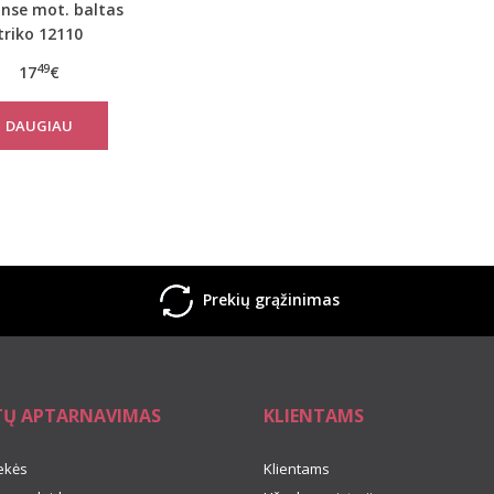
nse mot. baltas
triko 12110
49
17
€
DAUGIAU
Prekių grąžinimas
TŲ APTARNAVIMAS
KLIENTAMS
ekės
Klientams