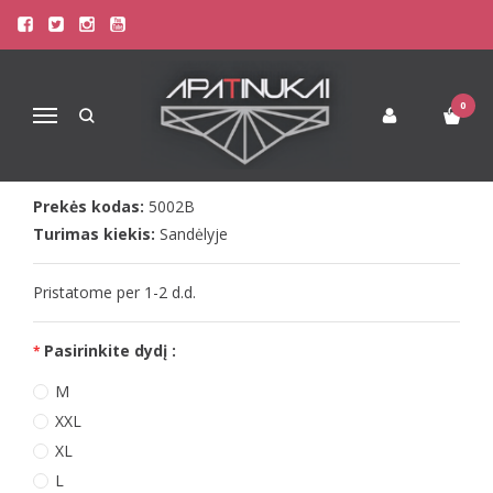
Pagrindinis
Apatinis Trikotažas Vyrams
Vyriški Triko
Doreanse juodas vyriškas triko 5002
DOREANSE JUODAS VYRIŠKAS
0
Navigacija
TRIKO 5002
Prekės kodas:
5002B
Turimas kiekis:
Sandėlyje
Pristatome per 1-2 d.d.
Pasirinkite dydį :
M
XXL
XL
L