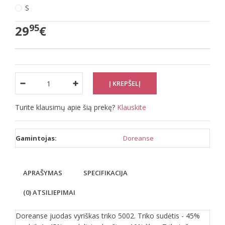
S
95
29
€
Turite klausimų apie šią prekę?
Klauskite
Gamintojas:
Doreanse
APRAŠYMAS
SPECIFIKACIJA
(0) ATSILIEPIMAI
Doreanse juodas vyriškas triko 5002. Triko sudėtis - 45%