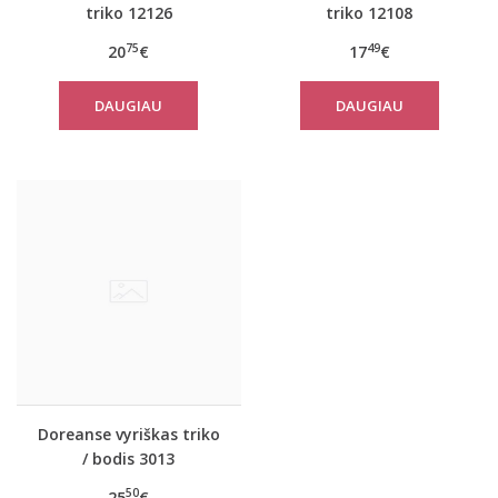
triko 12126
triko 12108
75
49
20
€
17
€
DAUGIAU
DAUGIAU
Doreanse vyriškas triko
/ bodis 3013
50
25
€