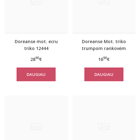
Doreanse mot. ecru
Doreanse Mot. triko
triko 12444
trumpom rankovėm
Pearl (juodas)
90
90
28
€
16
€
DAUGIAU
DAUGIAU