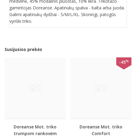
medvilnė, 45% modalinis pluoštas, 10% likra. Trikotažo
gamintojas Doreanse. Apatinukų spalva - balta arba juoda.
Galimi apatinukų dydžiai - S/M/L/XL. Skoningi, patogūs
vyriški triko.
Susijusios prekės
%
-45
Doreanse Mot. triko
Doreanse Mot. triko
trumpom rankovėm
Comfort