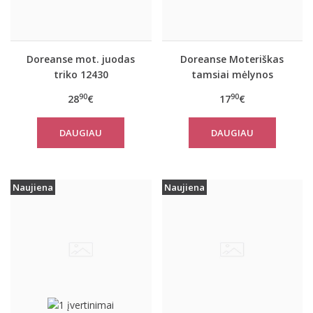
Doreanse mot. juodas
Doreanse Moteriškas
triko 12430
tamsiai mėlynos
spalvos triko Handy
90
90
28
€
17
€
DAUGIAU
DAUGIAU
Naujiena
Naujiena