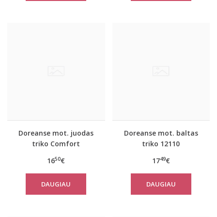
Doreanse mot. juodas
Doreanse mot. baltas
triko Comfort
triko 12110
50
49
16
€
17
€
DAUGIAU
DAUGIAU