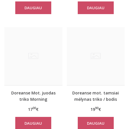
DAUGIAU
DAUGIAU
Doreanse Mot. juodas
Doreanse mot. tamsiai
triko Morning
mėlynas triko / bodis
12120
00
90
17
€
19
€
DAUGIAU
DAUGIAU