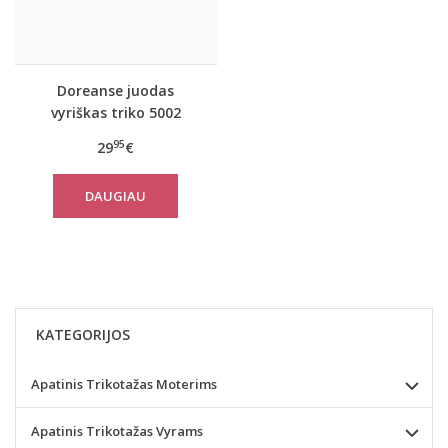
Doreanse juodas
vyriškas triko 5002
95
29
€
DAUGIAU
KATEGORIJOS
Apatinis Trikotažas Moterims
Apatinis Trikotažas Vyrams