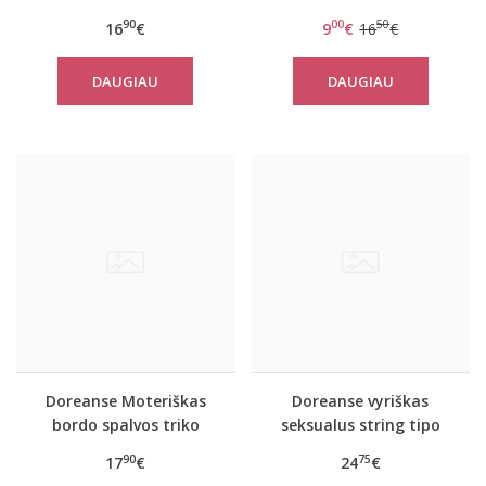
Pearl
90
00
50
16
€
9
€
16
€
DAUGIAU
DAUGIAU
Doreanse Moteriškas
Doreanse vyriškas
bordo spalvos triko
seksualus string tipo
Handy
triko Gymnast
90
75
17
€
24
€