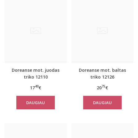
Doreanse mot. juodas
Doreanse mot. baltas
triko 12110
triko 12126
49
75
17
€
20
€
DAUGIAU
DAUGIAU