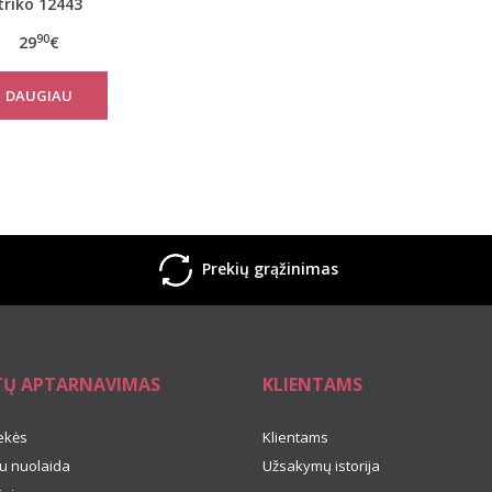
triko 12443
90
29
€
DAUGIAU
Prekių grąžinimas
TŲ APTARNAVIMAS
KLIENTAMS
ekės
Klientams
u nuolaida
Užsakymų istorija