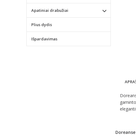
Apatiniai drabužiai
Plius dydis
Išpardavimas
APRA
Doreanse
gaminto
eleganti
Doreanse