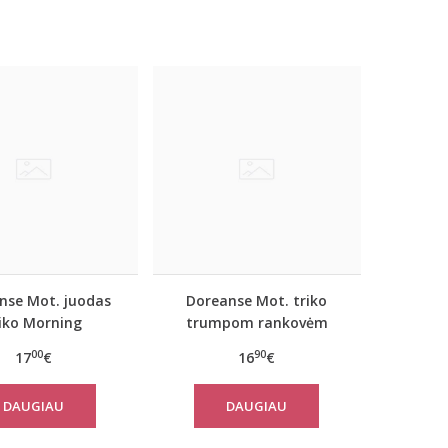
nse Mot. juodas
Doreanse Mot. triko
riko Morning
trumpom rankovėm
Pearl (juodas)
00
90
17
€
16
€
DAUGIAU
DAUGIAU