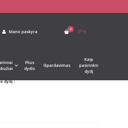
. juodas triko 12443
0
00
Mano paskyra
0
€
as:
12443B
ekis:
Sandėlyje
Kaip
atiniai
Plius
Išpardavimas
pasirinkti
er 1-2 d.d.
abužiai
dydis
dydį
e dydį :