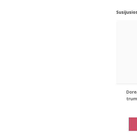
Susijusio
Dore
tru