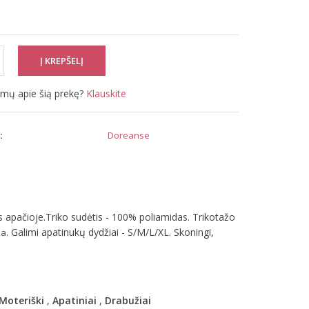
simų apie šią prekę?
Klauskite
:
Doreanse
 apačioje.Triko sudėtis - 100% poliamidas. Trikotažo
. Galimi apatinukų dydžiai - S/M/L/XL. Skoningi,
da
Moteriški
,
Apatiniai
,
Drabužiai