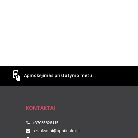
Apmokėjimas pristatymo metu
KONTAKTAI
+37065828115
uzsakymai@apatinukai.lt