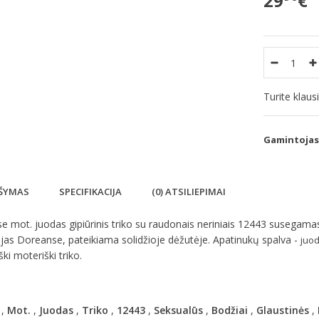
29
€
Turite klau
Gamintojas
ŠYMAS
SPECIFIKACIJA
(0) ATSILIEPIMAI
 mot. juodas gipiūrinis triko su raudonais neriniais 12443 susegamas
jas Doreanse, pateikiama solidžioje dėžutėje. Apatinukų spalva -
juo
ški moteriški triko.
,
Mot.
,
Juodas
,
Triko
,
12443
,
Seksualūs
,
Bodžiai
,
Glaustinės
,