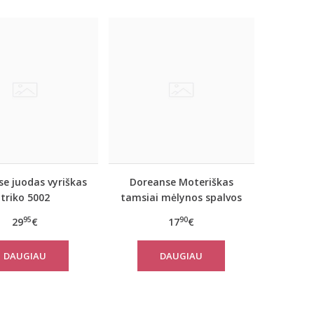
e juodas vyriškas
Doreanse Moteriškas
triko 5002
tamsiai mėlynos spalvos
triko Handy
95
90
29
€
17
€
DAUGIAU
DAUGIAU