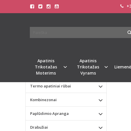
+3
Pagrindinis
KATEGORIJOS
DORE
Apatinis Trikotažas Moterims
Apatinis Trikotažas Vyrams
Valentino dienos dovana
Apatinis
Apatinis
Trikotažas
Trikotažas
Liemenė
Liemenėlės
Moterims
Vyrams
Termo apatiniai rūbai
Kombinezonai
Paplūdimio Apranga
Drabužiai