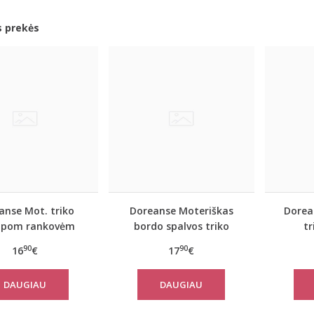
s prekės
anse Mot. triko
Doreanse Moteriškas
Dorea
mpom rankovėm
bordo spalvos triko
t
Pearl
Handy
90
90
16
€
17
€
DAUGIAU
DAUGIAU