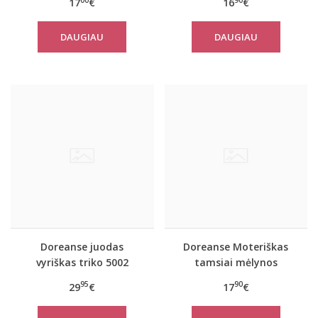
17
€
16
€
DAUGIAU
DAUGIAU
Doreanse juodas
Doreanse Moteriškas
vyriškas triko 5002
tamsiai mėlynos
spalvos triko Handy
95
90
29
€
17
€