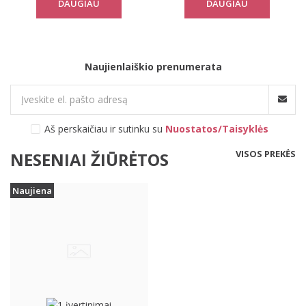
DAUGIAU
DAUGIAU
Naujienlaiškio prenumerata
Aš perskaičiau ir sutinku su
Nuostatos/Taisyklės
VISOS PREKĖS
NESENIAI ŽIŪRĖTOS
Naujiena