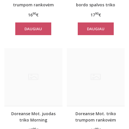
trumpom rankovėm
bordo spalvos triko
Pearl
Handy
90
90
16
€
17
€
DAUGIAU
DAUGIAU
Doreanse Mot. juodas
Doreanse Mot. triko
triko Morning
trumpom rankovėm
Pearl (juodas)
00
90