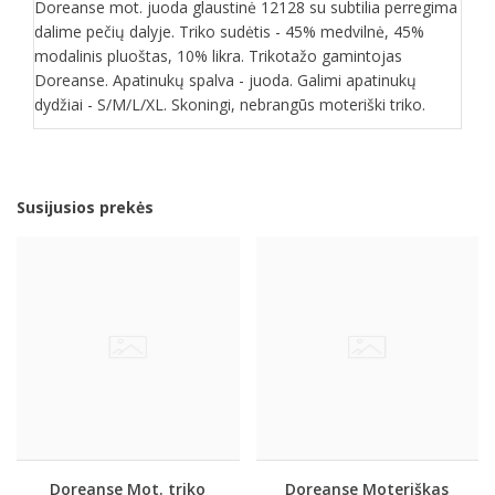
Doreanse mot. juoda glaustinė 12128 su subtilia perregima
dalime pečių dalyje. Triko sudėtis - 45% medvilnė, 45%
modalinis pluoštas, 10% likra. Trikotažo gamintojas
Doreanse. Apatinukų spalva - juoda. Galimi apatinukų
dydžiai - S/M/L/XL. Skoningi, nebrangūs moteriški triko.
Susijusios prekės
Doreanse Mot. triko
Doreanse Moteriškas