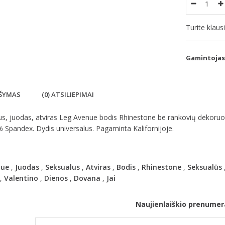
Turite klau
Gamintojas
ŠYMAS
(0) ATSILIEPIMAI
s, juodas, atviras Leg Avenue bodis Rhinestone be rankovių dekoruot
Spandex. Dydis universalus. Pagaminta Kalifornijoje.
nue
,
Juodas
,
Seksualus
,
Atviras
,
Bodis
,
Rhinestone
,
Seksualūs
,
Valentino
,
Dienos
,
Dovana
,
Jai
Naujienlaiškio prenumer