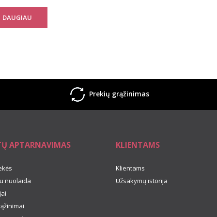
DAUGIAU
Prekių grąžinimas
TŲ APTARNAVIMAS
KLIENTAMS
ekės
Klientams
u nuolaida
Užsakymų istorija
ai
rąžinimai