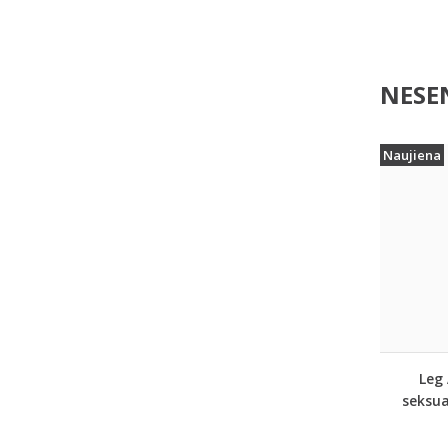
NESEN
Naujiena
Leg
seksua