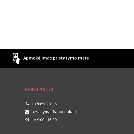
Apmokėjimas pristatymo metu
KONTAKTAI
+37065828115
uzsakymai@apatinukai.lt
I-V 9:00 - 15:00