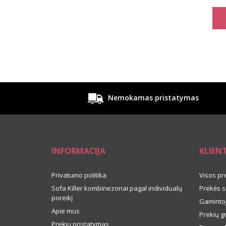
Nemokamas pristatymas
INFORMACIJA
KLIEN
Privatumo politika
Visos pr
Sofa Killer kombinezonai pagal individualų
Prekės s
poreikį
Gamintoj
Apie mus
Prekių g
Prekių pristatymas