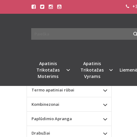
+3
Pagrindinis
KATEGORIJOS
LEG 
Apatinis Trikotažas Moterims
Apatinis Trikotažas Vyrams
Naujie
Valentino dienos dovana
Apatinis
Apatinis
Trikotažas
Trikotažas
Liemenė
Liemenėlės
Moterims
Vyrams
Termo apatiniai rūbai
Kombinezonai
Paplūdimio Apranga
Drabužiai