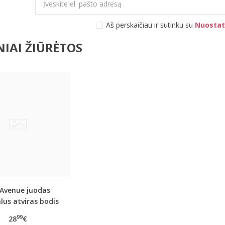
Aš perskaičiau ir sutinku su
Nuostat
IAI ŽIŪRĖTOS
 Avenue juodas
lus atviras bodis
Rhinestone
99
28
€