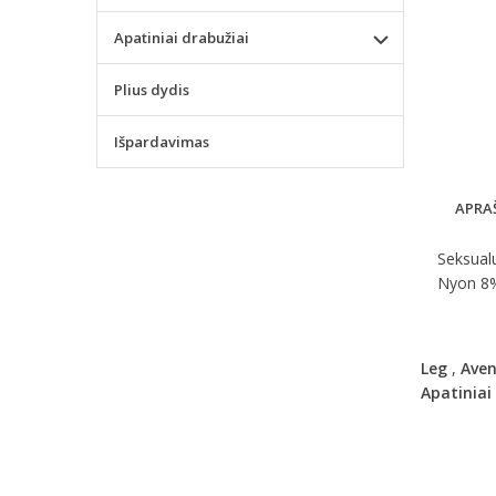
Apatiniai drabužiai
Plius dydis
Išpardavimas
APRA
Seksualu
Nyon 8% 
Leg
,
Ave
Apatiniai