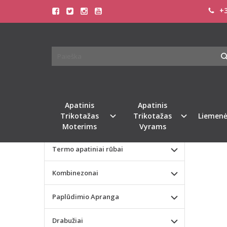
+3
Pagrindinis
KATEGORIJOS
LEG A
Apatinis Trikotažas Moterims
Apatinis Trikotažas Vyrams
Naujie
Valentino dienos dovana
Apatinis
Apatinis
Trikotažas
Trikotažas
Liemenė
Liemenėlės
Moterims
Vyrams
Termo apatiniai rūbai
Kombinezonai
Paplūdimio Apranga
Drabužiai