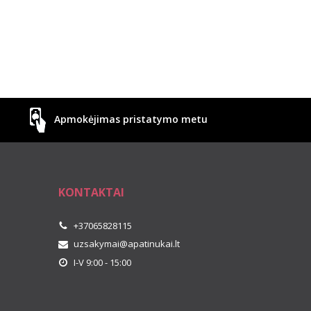
Apmokėjimas pristatymo metu
KONTAKTAI
+37065828115
uzsakymai@apatinukai.lt
I-V 9:00 - 15:00