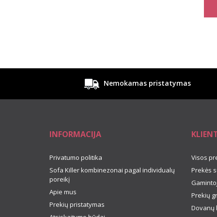
Nemokamas pristatymas
INFORMACIJA
KLIEN
Privatumo politika
Visos pr
Sofa Killer kombinezonai pagal individualų
Prekės s
poreikį
Gamintoj
Apie mus
Prekių g
Prekių pristatymas
Dovanų 
Atsiskaitymo būdai