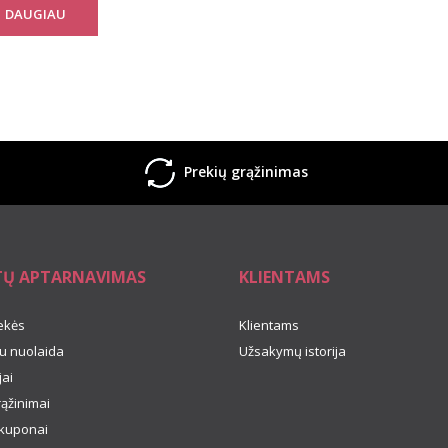
DAUGIAU
Prekių grąžinimas
TŲ APTARNAVIMAS
KLIENTAMS
ekės
Klientams
u nuolaida
Užsakymų istorija
ai
rąžinimai
kuponai