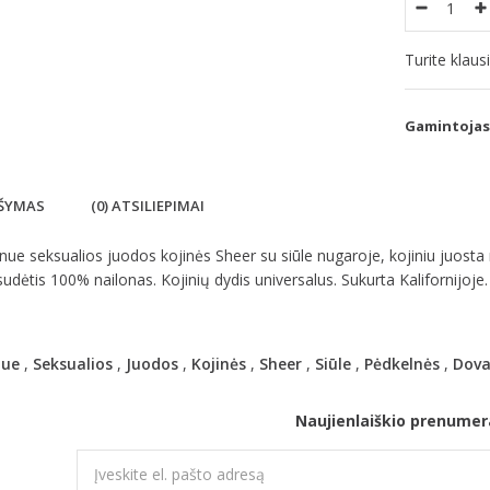
Turite klau
Gamintojas
ŠYMAS
(0) ATSILIEPIMAI
ue seksualios juodos kojinės Sheer su siūle nugaroje, kojiniu juost
sudėtis 100% nailonas. Kojinių dydis universalus. Sukurta Kalifornijoje.
nue
,
Seksualios
,
Juodos
,
Kojinės
,
Sheer
,
Siūle
,
Pėdkelnės
,
Dov
Naujienlaiškio prenumer