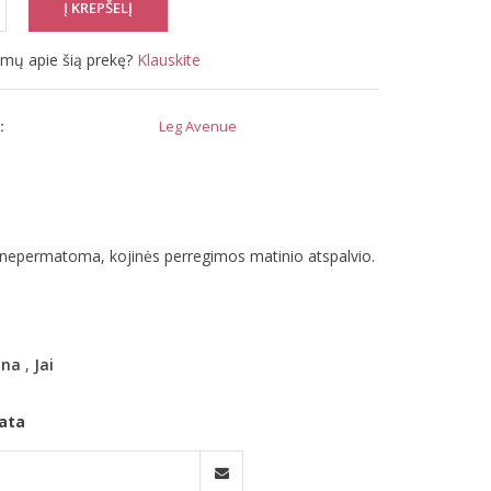
simų apie šią prekę?
Klauskite
:
Leg Avenue
a nepermatoma, kojinės perregimos matinio atspalvio.
ana
,
Jai
ata