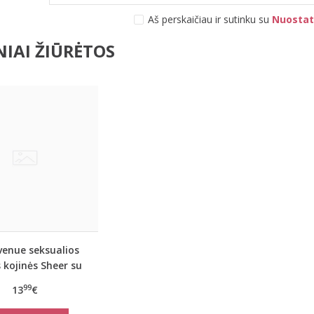
Aš perskaičiau ir sutinku su
Nuostat
IAI ŽIŪRĖTOS
venue seksualios
 kojinės Sheer su
siūle
99
13
€