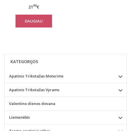
9750
99
21
€
DAUGIAU
KATEGORIJOS
Apatinis Trikotažas Moterims
Apatinis Trikotažas Vyrams
Valentino dienos dovana
Liemenėlės
Termo apatiniai rūbai