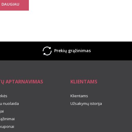
DAUGIAU
Prekių grąžinimas
TŲ APTARNAVIMAS
KLIENTAMS
ekės
Klientams
u nuolaida
Užsakymų istorija
ai
rąžinimai
kuponai