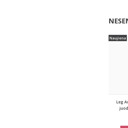
NESEN
Naujiena
Leg A
juo
tink