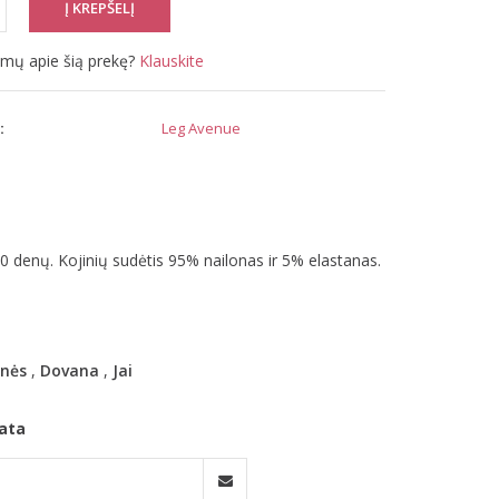
simų apie šią prekę?
Klauskite
:
Leg Avenue
0 denų. Kojinių sudėtis 95% nailonas ir 5% elastanas.
inės
,
Dovana
,
Jai
ata