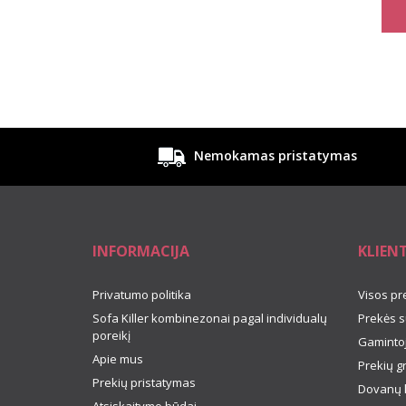
Nemokamas pristatymas
INFORMACIJA
KLIEN
Privatumo politika
Visos pr
Sofa Killer kombinezonai pagal individualų
Prekės s
poreikį
Gamintoj
Apie mus
Prekių g
Prekių pristatymas
Dovanų 
Atsiskaitymo būdai