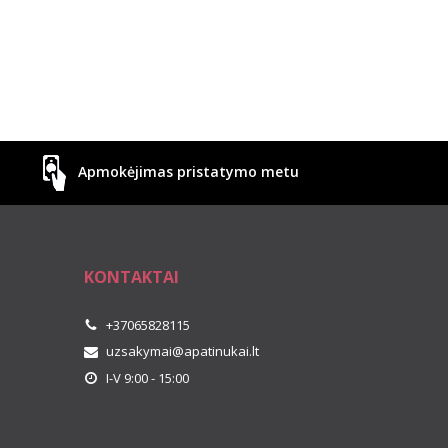
Apmokėjimas pristatymo metu
KONTAKTAI
+37065828115
uzsakymai@apatinukai.lt
I-V 9:00 - 15:00