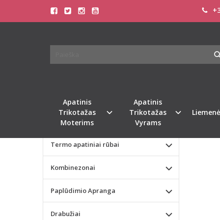
+3
Pagrindinis
KATEGORIJOS
LEG 
Apatinis Trikotažas Moterims
Apatinis Trikotažas Vyrams
Naujie
Valentino dienos dovana
Apatinis
Apatinis
Trikotažas
Trikotažas
Liemenė
Liemenėlės
Moterims
Vyrams
Termo apatiniai rūbai
Kombinezonai
Paplūdimio Apranga
Drabužiai