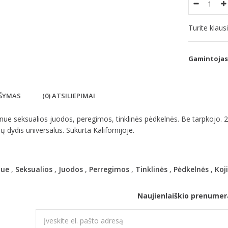
Turite klau
Gamintojas
ŠYMAS
(0) ATSILIEPIMAI
ue seksualios juodos, peregimos, tinklinės pėdkelnės. Be tarpkojo. 2
ų dydis universalus. Sukurta Kalifornijoje.
nue
,
Seksualios
,
Juodos
,
Perregimos
,
Tinklinės
,
Pėdkelnės
,
Koj
Naujienlaiškio prenumer