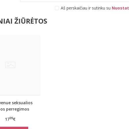
Aš perskaičiau ir sutinku su
Nuostat
IAI ŽIŪRĖTOS
venue seksualios
dos perregimos
linės pėdkelnės
99
17
€