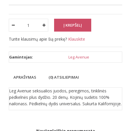
Turite klausimų apie šią prekę?
Klauskite
Gamintojas:
Leg Avenue
APRAŠYMAS
(0) ATSILIEPIMAI
Leg Avenue seksualios juodos, peregimos, tinklinės
pėdkelnės plus dydžio. 20 denų. Kojinių sudėtis 100%
nailonass. Pėdkelnių dydis universalus. Sukurta Kalifornijoje.
Naujienlaiškio prenumerata