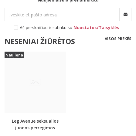
Aš perskaičiau ir sutinku su
Nuostatos/Taisyklės
VISOS PREKĖS
NESENIAI ŽIŪRĖTOS
Naujiena
Leg Avenue seksualios
juodos perregimos
tinklinės pėdkelnės