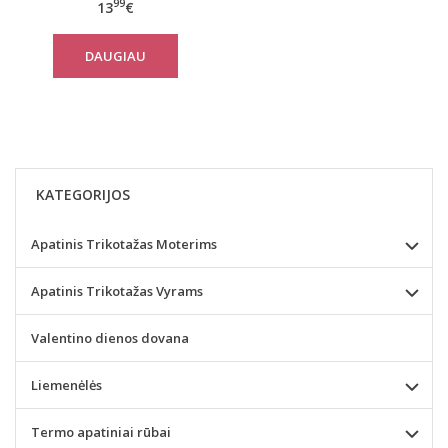
99
13
€
DAUGIAU
KATEGORIJOS
Apatinis Trikotažas Moterims
Apatinis Trikotažas Vyrams
Valentino dienos dovana
Liemenėlės
Termo apatiniai rūbai