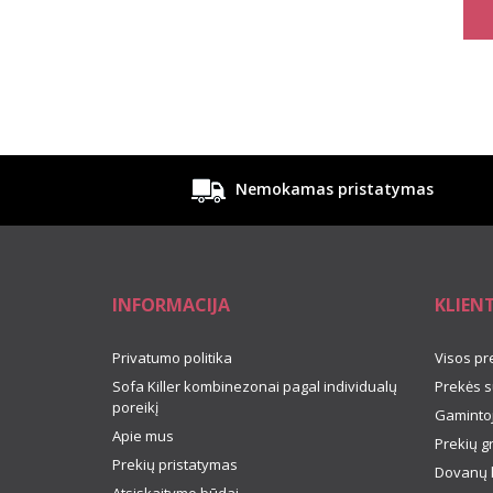
Nemokamas pristatymas
INFORMACIJA
KLIEN
Privatumo politika
Visos pr
Sofa Killer kombinezonai pagal individualų
Prekės s
poreikį
Gamintoj
Apie mus
Prekių g
Prekių pristatymas
Dovanų 
Atsiskaitymo būdai