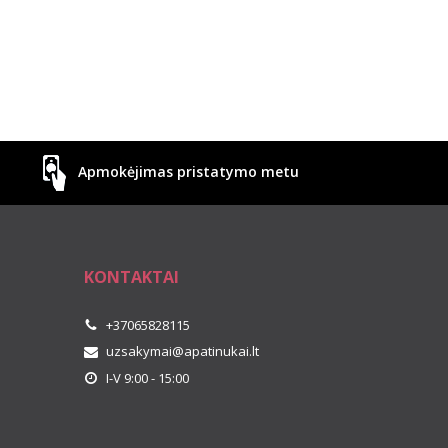
Apmokėjimas pristatymo metu
KONTAKTAI
+37065828115
uzsakymai@apatinukai.lt
I-V 9:00 - 15:00