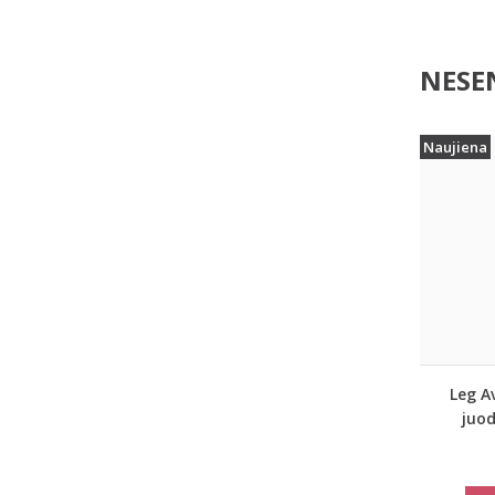
NESEN
Naujiena
Leg A
juo
tink