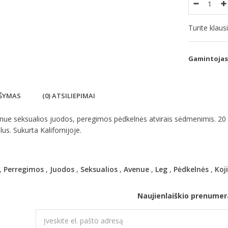
Turite klau
Gamintojas
ŠYMAS
(0) ATSILIEPIMAI
ue seksualios juodos, peregimos pėdkelnės atvirais sėdmenimis. 20 d
lus. Sukurta Kalifornijoje.
,
Perregimos
,
Juodos
,
Seksualios
,
Avenue
,
Leg
,
Pėdkelnės
,
Koj
Naujienlaiškio prenumer