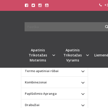
+3
Pagrindinis
KATEGORIJOS
LEG 
Apatinis Trikotažas Moterims
Apatinis Trikotažas Vyrams
Naujie
Valentino dienos dovana
Apatinis
Apatinis
Trikotažas
Trikotažas
Liemenė
Liemenėlės
Moterims
Vyrams
Termo apatiniai rūbai
Kombinezonai
Paplūdimio Apranga
Drabužiai