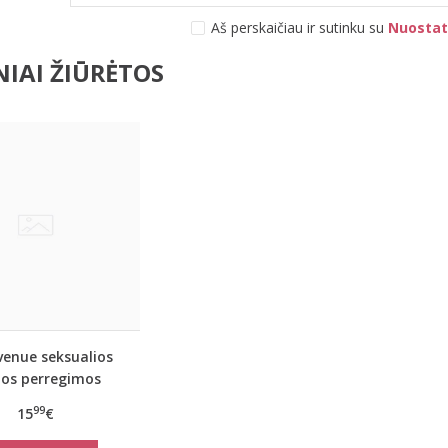
Aš perskaičiau ir sutinku su
Nuostat
IAI ŽIŪRĖTOS
venue seksualios
dos perregimos
linės pėdkelnės
99
15
€