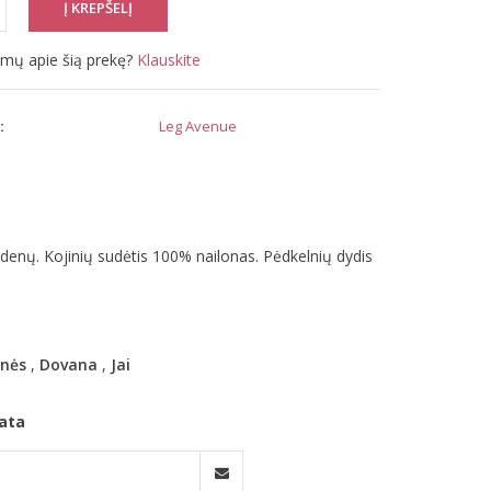
simų apie šią prekę?
Klauskite
:
Leg Avenue
enų. Kojinių sudėtis 100% nailonas. Pėdkelnių dydis
inės
,
Dovana
,
Jai
ata