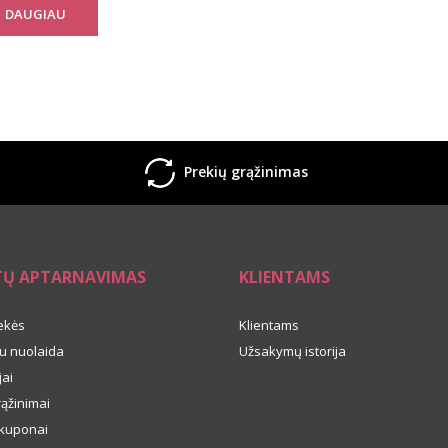
DAUGIAU
Prekių grąžinimas
TŲ APTARNAVIMAS
KLIENTAMS
ekės
Klientams
u nuolaida
Užsakymų istorija
ai
rąžinimai
kuponai