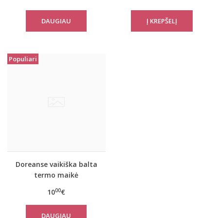
DAUGIAU
Populiari
Doreanse vaikiška balta
termo maikė
00
10
€
DAUGIAU