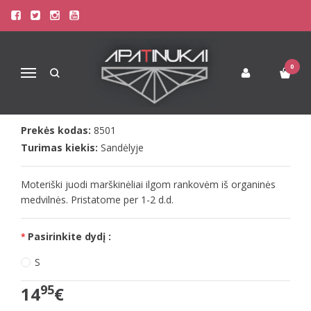
Pagrindinis
Apatiniai drabužiai
Moteriški apatiniai drabužiai
Doreanse Moteriški juodi marškinėliai ilgom rankovėm
DOREANSE MOTERIŠKI JUODI
0
Navigacija
MARŠKINĖLIAI ILGOM RANKOVĖM
Prekės kodas:
8501
Turimas kiekis:
Sandėlyje
Moteriški juodi marškinėliai ilgom rankovėm iš organinės
medvilnės. Pristatome per 1-2 d.d.
Pasirinkite dydį :
S
95
14
€