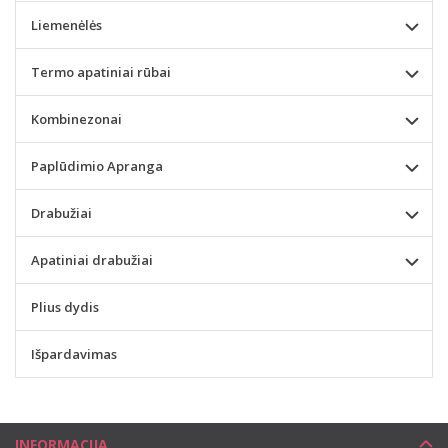
Liemenėlės
Termo apatiniai rūbai
Kombinezonai
Paplūdimio Apranga
Drabužiai
Apatiniai drabužiai
Plius dydis
Išpardavimas
INFORMACIJA