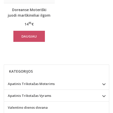
Doreanse Moteriški
juodi marškinėliai ilgom
rankovėm
95
14
€
DAUGIAU
KATEGORIJOS
Apatinis Trikotažas Moterims
Apatinis Trikotažas Vyrams
Valentino dienos dovana