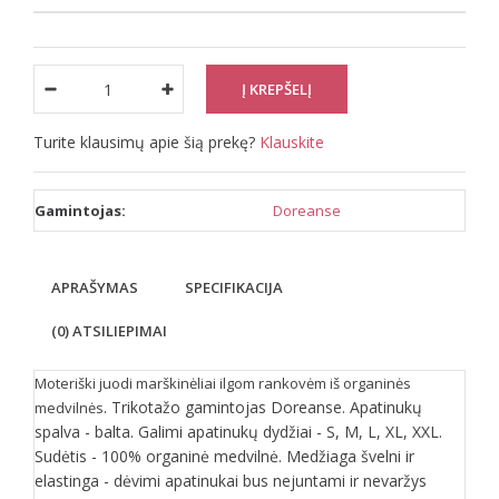
Turite klausimų apie šią prekę?
Klauskite
Gamintojas:
Doreanse
APRAŠYMAS
SPECIFIKACIJA
(0) ATSILIEPIMAI
Moteriški juodi marškinėliai ilgom rankovėm iš organinės
. Trikotažo gamintojas Doreanse. Apatinukų
medvilnės
spalva - balta. Galimi apatinukų dydžiai - S, M, L, XL, XXL.
Sudėtis - 100% organinė medvilnė. Medžiaga švelni ir
elastinga - dėvimi apatinukai bus nejuntami ir nevaržys