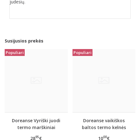
judesių.
Susijusios prekės
Populiari
Populiari
Doreanse Vyriški juodi
Doreanse vaikiškos
termo marškiniai
baltos termo kelnės
ilgomis rankovėmis
95
00
28
€
10
€