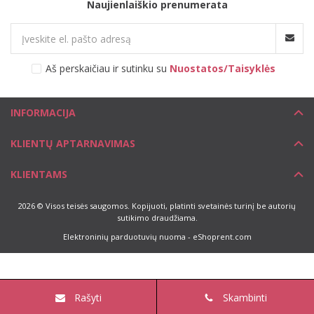
Naujienlaiškio prenumerata
Aš perskaičiau ir sutinku su
Nuostatos/Taisyklės
INFORMACIJA
KLIENTŲ APTARNAVIMAS
KLIENTAMS
2026 © Visos teisės saugomos. Kopijuoti, platinti svetainės turinį be autorių
sutikimo draudžiama.
Elektroninių parduotuvių nuoma
-
eShoprent.com
Rašyti
Skambinti