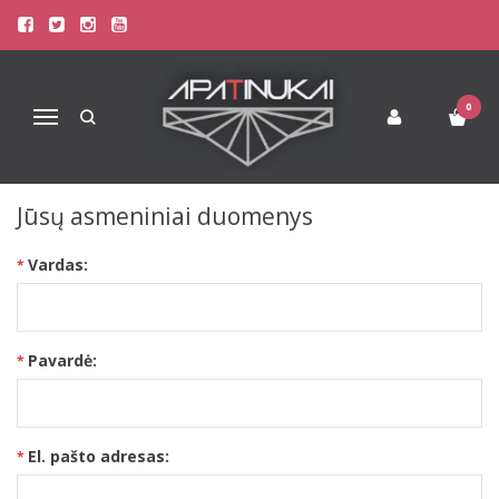
NAUJO KLIENTO REGISTRACIJA
Pagrindinis
Paskyra
Registruoti paskyrą
0
Navigacija
Jeigu turite kliento paskyrą mūsų el. parduotuvėje, prašome
prisijungti su ja
.
Jūsų asmeniniai duomenys
Vardas:
Pavardė:
El. pašto adresas: