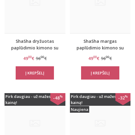
ShaSha dryžuotas
ShaSha margas
paplūdimio kimono su
paplūdimio kimono su
aplikacija Pink wing
aplikacija Tiger
00
00
00
00
49
€
96
€
49
€
96
€
Pirk daugiau - už mažesnę
Pirk daugiau - už mažesnę
%
%
-48
-32
kainą!
kainą!
Naujiena