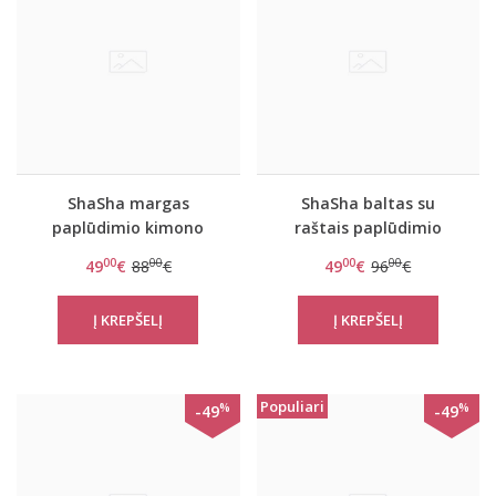
ShaSha margas
ShaSha baltas su
paplūdimio kimono
raštais paplūdimio
Leopard
kimono Love and peace
00
00
00
00
49
€
88
€
49
€
96
€
Populiari
%
%
-49
-49