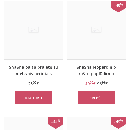
%
-49
ShaSha balta braletė su
ShaSha leopardinio
melsvais neriniais
rašto paplūdimio
kimono Burning cat
00
00
00
25
€
49
€
96
€
DAUGIAU
%
%
-44
-49