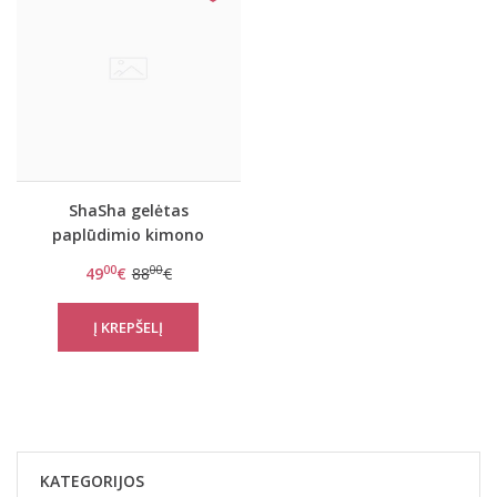
ShaSha gelėtas
paplūdimio kimono
Exotic flower
00
00
49
€
88
€
KATEGORIJOS