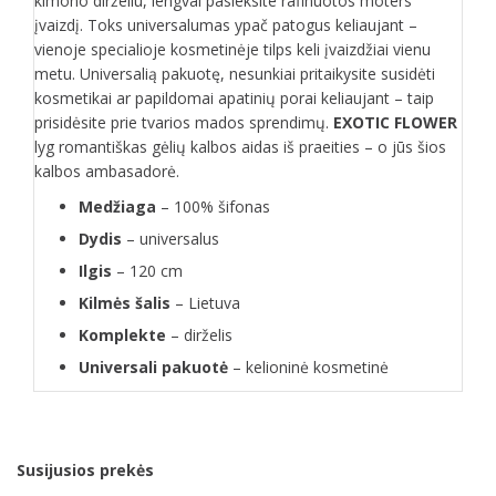
kimono dirželiu, lengvai pasieksite rafinuotos moters
įvaizdį. Toks universalumas ypač patogus keliaujant –
vienoje specialioje kosmetinėje tilps keli įvaizdžiai vienu
metu. Universalią pakuotę, nesunkiai pritaikysite susidėti
kosmetikai ar papildomai apatinių porai keliaujant – taip
prisidėsite prie tvarios mados sprendimų.
EXOTIC FLOWER
lyg romantiškas gėlių kalbos aidas iš praeities – o jūs šios
kalbos ambasadorė.
Medžiaga
– 100% šifonas
Dydis
– universalus
Ilgis
– 120 cm
Kilmės
šalis
– Lietuva
Komplekte
– dirželis
Universali pakuotė
– kelioninė kosmetinė
Susijusios prekės