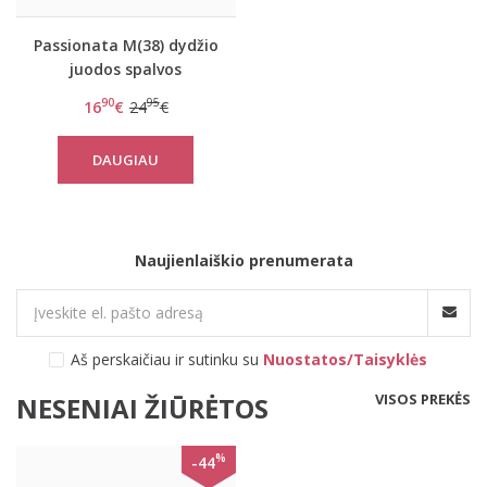
Passionata M(38) dydžio
juodos spalvos
neriniuota braletė 7211-
90
95
16
€
24
€
11
DAUGIAU
Naujienlaiškio prenumerata
Aš perskaičiau ir sutinku su
Nuostatos/Taisyklės
VISOS PREKĖS
NESENIAI ŽIŪRĖTOS
%
-44