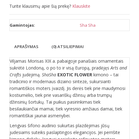
Turite klausimų apie šią prekę?
Klauskite
Gamintojas:
Sha Sha
APRAŠYMAS
(0) ATSILIEPIMAI
Viljamas Morisas XIX a. pabaigoje panašiais ornamentais
sukrėtė Londoną, o po to ir visą Europą, pradėjęs
Arts and
Crafts
judėjimą.
ShaSha
EXOTIC FLOWER
kimono – tai
tradicinio ir modernaus dizaino sintezė, sukursianti
romantiškos moters įvaizdį. Jis derės tiek prie maudymosi
kostiumėlio, tiek prie vasariškų džinsų arba trumpų
džinsinių šortukų. Tai puikus pasirinkimas tiek
besilaukiančiai mamai, tiek vyresnio amžiaus damai, tiek
romantiškai jaunai asmenybei.
Lengvas šifono audinio sukurtas plazdėjimas jūsų
judesiams suteiks paslaptingos elegancijos. Jei perrišite