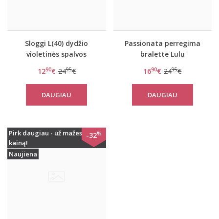
Sloggi L(40) dydžio
Passionata perregima
violetinės spalvos
bralette Lulu
neriniuota braletė ZERO
90
95
90
95
12
€
24
€
16
€
24
€
Lace Bralette
DAUGIAU
DAUGIAU
Pirk daugiau - už mažesnę
%
-32
kainą!
Naujiena