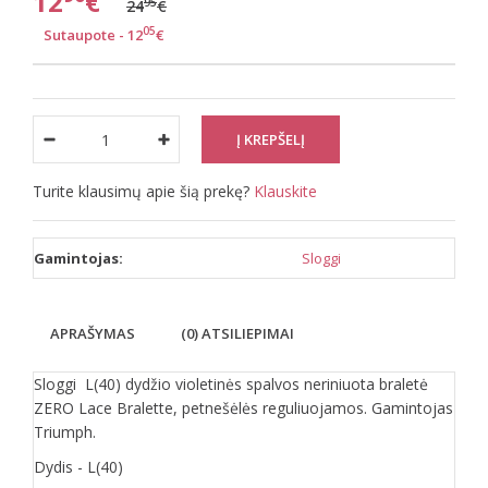
12
€
95
24
€
05
Sutaupote - 12
€
Turite klausimų apie šią prekę?
Klauskite
Gamintojas:
Sloggi
APRAŠYMAS
(0) ATSILIEPIMAI
Sloggi L(40) dydžio violetinės spalvos neriniuota braletė
ZERO Lace Bralette, petnešėlės reguliuojamos. Gamintojas
Triumph.
Dydis - L(40)