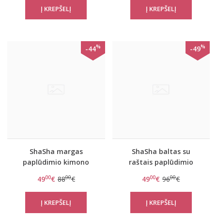
%
%
-44
-49
ShaSha margas
ShaSha baltas su
paplūdimio kimono
raštais paplūdimio
Leopard
kimono Love and peace
00
00
00
00
49
€
88
€
49
€
96
€