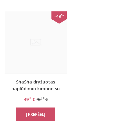
%
-49
ShaSha dryžuotas
paplūdimio kimono su
aplikacija Pink wing
00
00
49
€
96
€