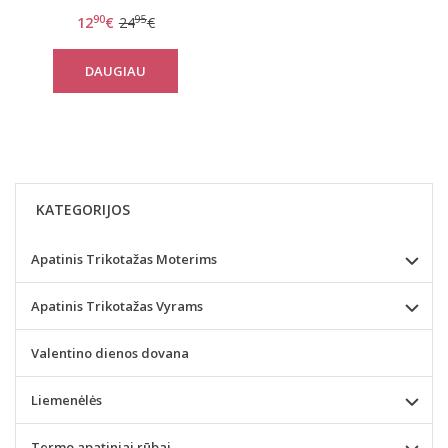
neriniuota braletė ZERO
90
95
12
€
24
€
Lace Bralette
DAUGIAU
KATEGORIJOS
Apatinis Trikotažas Moterims
Apatinis Trikotažas Vyrams
Valentino dienos dovana
Liemenėlės
Termo apatiniai rūbai