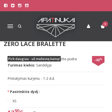
Pagrindinis
Liemenėlės
Soft Liemenėlės
Sloggi L(40) dydžio violetinės spalvos neriniuota braletė ZERO Lace
Bralette
0
Navigacija
SLOGGI L(40) DYDŽIO VIOLETINĖS
SPALVOS NERINIUOTA BRALETĖ
ZERO LACE BRALETTE
Prekės kodas:
Pirk daugiau - už mažesnę kainą!
ZERO-Lace-Bralette-pudra
%
-48
Turimas kiekis:
Sandėlyje
Pristatymas kurjeriu - 1-2 d.d.
Pasirinkite dydį :
XS
90