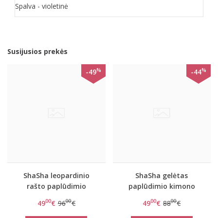
Spalva - violetinė
Susijusios prekės
%
%
-49
-44
ShaSha leopardinio
ShaSha gelėtas
rašto paplūdimio
paplūdimio kimono
kimono Burning cat
Exotic flower
00
00
00
00
49
€
96
€
49
€
88
€