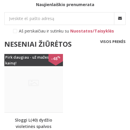
Naujienlaiškio prenumerata
Aš perskaičiau ir sutinku su
Nuostatos/Taisyklės
VISOS PREKĖS
NESENIAI ŽIŪRĖTOS
Pirk daugiau - už mažesnę
%
-48
kainą!
Sloggi L(40) dydžio
violetinės spalvos