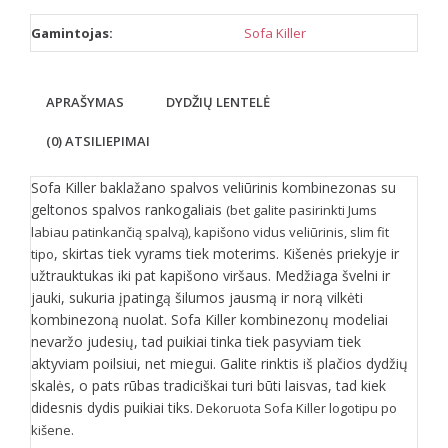
Gamintojas:
Sofa Killer
APRAŠYMAS
DYDŽIŲ LENTELĖ
(0) ATSILIEPIMAI
Sofa Killer baklažano spalvos veliūrinis kombinezonas su
geltonos spalvos rankogaliais
(bet galite pasirinkti Jums
labiau patinkančią spalvą), kapišono vidus veliūrinis, slim fit
, skirtas tiek vyrams tiek moterims. Kišenės priekyje ir
tipo
užtrauktukas iki pat kapišono viršaus. Medžiaga švelni ir
jauki, sukuria įpatingą šilumos jausmą ir norą vilkėti
kombinezoną nuolat. Sofa Killer kombinezonų modeliai
nevaržo judesių, tad puikiai tinka tiek pasyviam tiek
aktyviam poilsiui, net miegui. Galite rinktis iš plačios dydžių
skalės, o pats rūbas tradiciškai turi būti laisvas, tad kiek
didesnis dydis puikiai tiks.
Dekoruota Sofa Killer logotipu po
kišene.