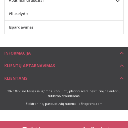
Apatiniai drabužiai
Plius dydis
Išpardavimas
INFORMACIJA
KLIENTŲ APTARNAVIMAS
KLIENTAMS
2026 © Visos teisės saugomos. Kopijuoti, platinti svetainės turinį be autorių
sutikimo draudžiama.
Elektroninių parduotuvių nuoma
-
eShoprent.com