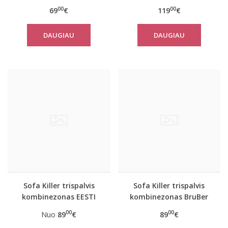
vasarinis kombinezonas
kostiumas su tautinėm
00
00
69
€
119
€
juostom
DAUGIAU
DAUGIAU
Sofa Killer trispalvis
Sofa Killer trispalvis
kombinezonas EESTI
kombinezonas BruBer
00
00
Nuo
89
€
89
€