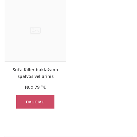
Sofa Killer baklažano
spalvos veliūrinis
kombinezonas
00
Nuo
79
€
DAUGIAU