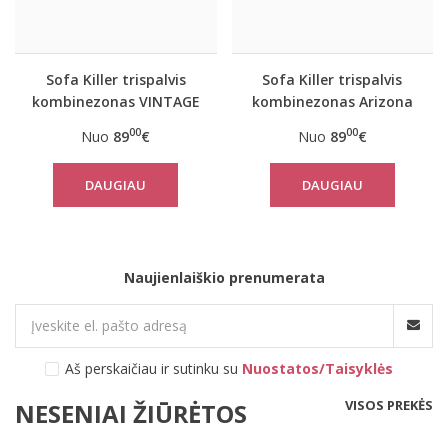
Sofa Killer trispalvis
Sofa Killer trispalvis
kombinezonas VINTAGE
kombinezonas Arizona
00
00
Nuo
89
€
Nuo
89
€
DAUGIAU
DAUGIAU
Naujienlaiškio prenumerata
Aš perskaičiau ir sutinku su
Nuostatos/Taisyklės
VISOS PREKĖS
NESENIAI ŽIŪRĖTOS