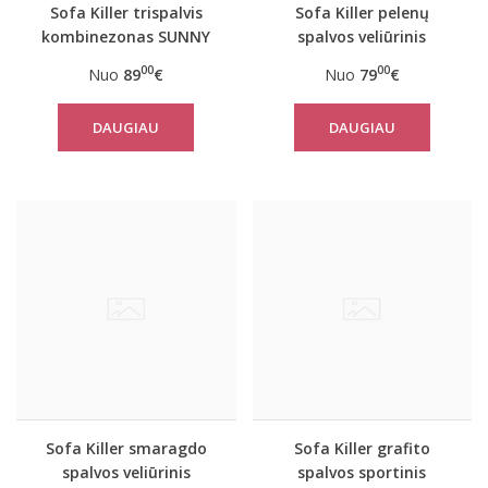
Sofa Killer trispalvis
Sofa Killer pelenų
kombinezonas SUNNY
spalvos veliūrinis
kombinezonas
00
00
Nuo
89
€
Nuo
79
€
DAUGIAU
DAUGIAU
Sofa Killer smaragdo
Sofa Killer grafito
spalvos veliūrinis
spalvos sportinis