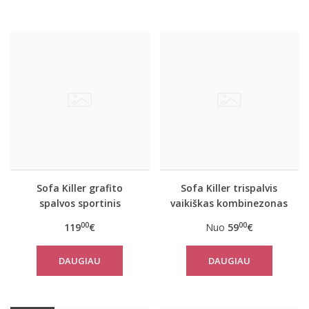
Sofa Killer grafito
Sofa Killer trispalvis
spalvos sportinis
vaikiškas kombinezonas
kostiumas su tautinėm
Bruber
00
00
119
€
Nuo
59
€
juostom
DAUGIAU
DAUGIAU