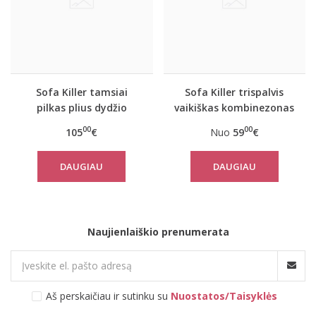
Sofa Killer tamsiai
Sofa Killer trispalvis
pilkas plius dydžio
vaikiškas kombinezonas
kombinezonas
Breeze
00
00
105
€
Nuo
59
€
DAUGIAU
DAUGIAU
Naujienlaiškio prenumerata
Aš perskaičiau ir sutinku su
Nuostatos/Taisyklės