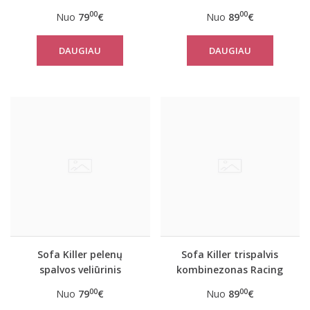
00
00
Nuo
79
€
Nuo
89
€
DAUGIAU
DAUGIAU
Sofa Killer pelenų
Sofa Killer trispalvis
spalvos veliūrinis
kombinezonas Racing
kombinezonas
00
00
Nuo
79
€
Nuo
89
€