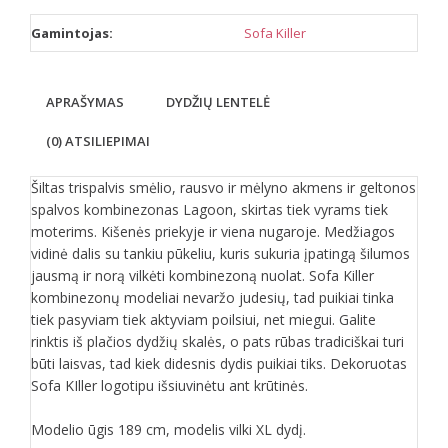
Gamintojas:
Sofa Killer
APRAŠYMAS
DYDŽIŲ LENTELĖ
(0) ATSILIEPIMAI
Šiltas trispalvis smėlio, rausvo ir mėlyno akmens ir geltonos
spalvos kombinezonas Lagoon, skirtas tiek vyrams tiek
moterims. Kišenės priekyje ir viena nugaroje. Medžiagos
vidinė dalis su tankiu pūkeliu, kuris sukuria įpatingą šilumos
jausmą ir norą vilkėti kombinezoną nuolat. Sofa Killer
kombinezonų modeliai nevaržo judesių, tad puikiai tinka
tiek pasyviam tiek aktyviam poilsiui, net miegui. Galite
rinktis iš plačios dydžių skalės, o pats rūbas tradiciškai turi
būti laisvas, tad kiek didesnis dydis puikiai tiks. Dekoruotas
Sofa KIller logotipu išsiuvinėtu ant krūtinės.
Modelio ūgis 189 cm, modelis vilki XL dydį.