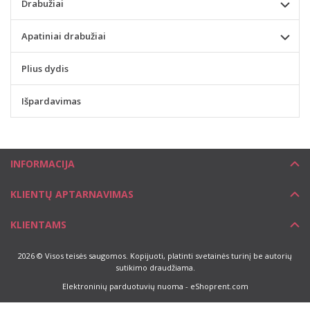
Drabužiai
Apatiniai drabužiai
Plius dydis
Išpardavimas
INFORMACIJA
KLIENTŲ APTARNAVIMAS
KLIENTAMS
2026 © Visos teisės saugomos. Kopijuoti, platinti svetainės turinį be autorių
sutikimo draudžiama.
Elektroninių parduotuvių nuoma
-
eShoprent.com