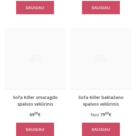
DAUGIAU
DAUGIAU
Sofa Killer smaragdo
Sofa Killer baklažano
spalvos veliūrinis
spalvos veliūrinis
vasarinis kombinezonas
kombinezonas
00
00
69
€
Nuo
79
€
DAUGIAU
DAUGIAU