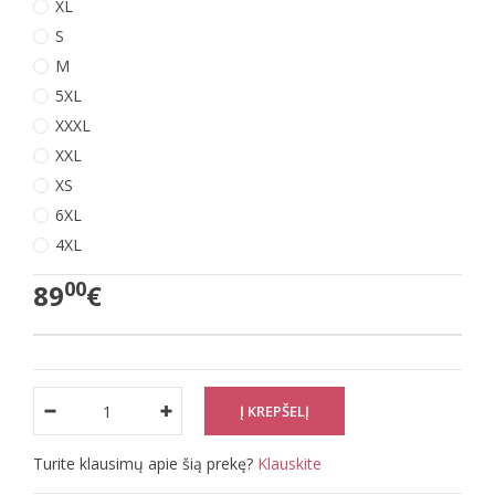
XL
S
M
5XL
XXXL
XXL
XS
6XL
4XL
00
89
€
Turite klausimų apie šią prekę?
Klauskite