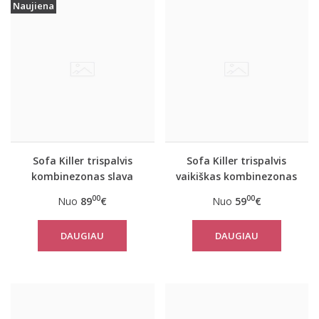
Naujiena
Sofa Killer trispalvis
Sofa Killer trispalvis
kombinezonas slava
vaikiškas kombinezonas
Ukraini
Mint
00
00
Nuo
89
€
Nuo
59
€
DAUGIAU
DAUGIAU