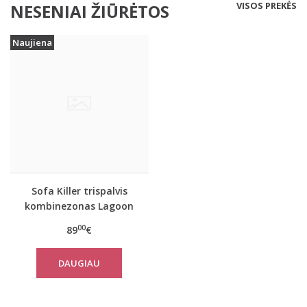
VISOS PREKĖS
NESENIAI ŽIŪRĖTOS
Naujiena
Sofa Killer trispalvis
kombinezonas Lagoon
00
89
€
DAUGIAU