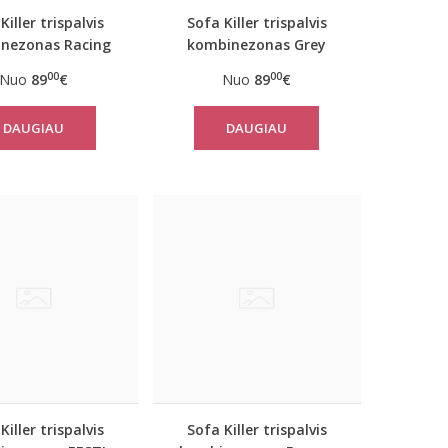
Killer trispalvis
Sofa Killer trispalvis
nezonas Racing
kombinezonas Grey
00
00
Nuo
89
€
Nuo
89
€
DAUGIAU
DAUGIAU
Killer trispalvis
Sofa Killer trispalvis