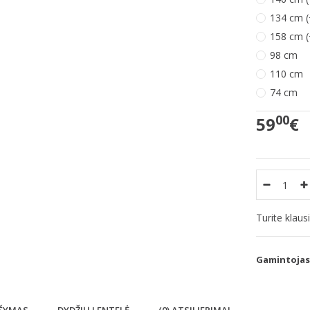
134 cm (
158 cm (
98 cm
110 cm
74 cm
00
59
€
Turite klau
Gamintojas