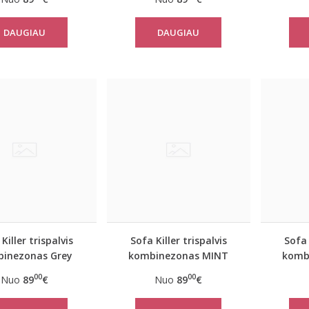
DAUGIAU
DAUGIAU
Killer trispalvis
Sofa Killer trispalvis
Sofa 
inezonas Grey
kombinezonas MINT
komb
00
00
Nuo
89
€
Nuo
89
€