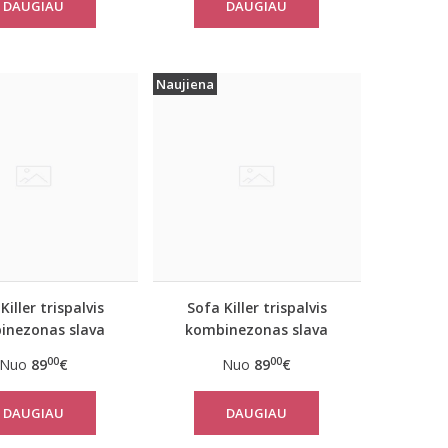
DAUGIAU
DAUGIAU
Naujiena
Killer trispalvis
Sofa Killer trispalvis
inezonas slava
kombinezonas slava
Ukraini
Ukraini
00
00
Nuo
89
€
Nuo
89
€
DAUGIAU
DAUGIAU