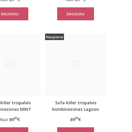
DAUGIAU
DAUGIAU
Naujiena
Killer trispalvis
Sofa Killer trispalvis
inezonas MINT
kombinezonas Lagoon
00
00
Nuo
89
€
89
€