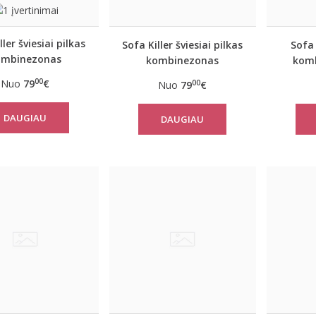
ller šviesiai pilkas
Sofa Killer šviesiai pilkas
Sofa 
ombinezonas
kombinezonas
kom
00
Nuo
79
€
00
Nuo
79
€
DAUGIAU
DAUGIAU