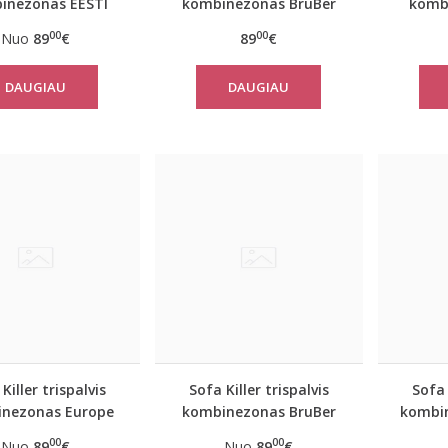
inezonas EESTI
kombinezonas BruBer
komb
00
00
Nuo
89
€
89
€
DAUGIAU
DAUGIAU
Killer trispalvis
Sofa Killer trispalvis
Sofa 
nezonas Europe
kombinezonas BruBer
kombi
00
00
Nuo
89
€
Nuo
89
€