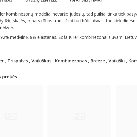
ŠYMAS
DYDŽIŲ LENTELĖ
(0) ATSILIEPIMAI
ler kombinezonų modeliai nevaržo judesių, tad puikiai tinka tiek pasyvia
dydžių skalės, o pats rūbas tradiciškai turi būti laisvas, tad kiek didesn
riekyje.
 92% medvilnė. 8% elastanas. Sofa Killer kombinezonai siuvami Lietuv
er
,
Trispalvis
,
Vaikiškas
,
Kombinezonas
,
Breeze
,
Vaikiški
,
Kom
s prekės