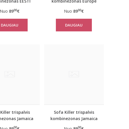
inezonas EESTI
kombinezonas Europe
00
00
Nuo
89
€
Nuo
89
€
DAUGIAU
DAUGIAU
Killer trispalvis
Sofa Killer trispalvis
nezonas Jamaica
kombinezonas Jamaica
00
00
Nuo
89
€
Nuo
89
€