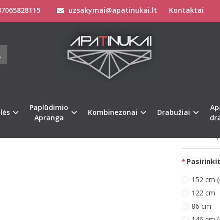
7065828115
uzsakymai@apatinukai.lt
Kontaktai
Kombinezonai
Vaikiški Kombinezonai
Sofa Killer trispalvis vaik
KILLER TRISPALVIS VAIKIŠKAS KOMB
Prekės kod
Turimas ki
Paplūdimio
Ap
lės
Kombinezonai
Drabužiai
Kaip išsiri
Apranga
dr
Kur mus ra
Netikus - p
Pasirinkit
152 cm (
122 cm
86 cm
146 cm (