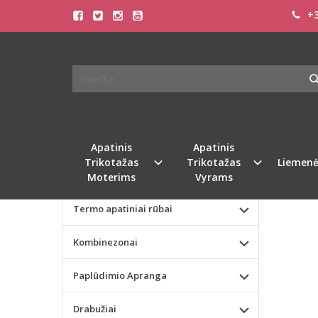
+3
Pagrindinis
KATEGORIJOS
SOFA 
Apatinis Trikotažas Moterims
Apatinis Trikotažas Vyrams
Valentino dienos dovana
Apatinis
Apatinis
Trikotažas
Trikotažas
Liemenė
Liemenėlės
Moterims
Vyrams
Termo apatiniai rūbai
Kombinezonai
Paplūdimio Apranga
Drabužiai