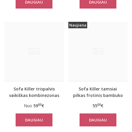
DAUGIAU
DAUGIAU
Naujiena
Sofa Killer trispalvis
Sofa Killer tamsiai
vaikiškas kombinezonas
pilkas frotinis bambuko
Grey
pončas
00
00
Nuo
59
€
55
€
DAUGIAU
DAUGIAU