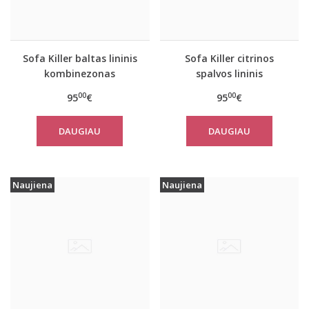
Sofa Killer baltas lininis
Sofa Killer citrinos
kombinezonas
spalvos lininis
kombinezonas
00
00
95
€
95
€
DAUGIAU
DAUGIAU
Naujiena
Naujiena