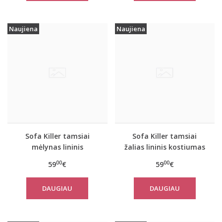
Naujiena
Naujiena
Sofa Killer tamsiai
Sofa Killer tamsiai
mėlynas lininis
žalias lininis kostiumas
kostiumas su šortais
su šortais
00
00
59
€
59
€
DAUGIAU
DAUGIAU