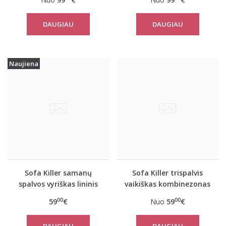
DAUGIAU
DAUGIAU
Naujiena
Sofa Killer samanų
Sofa Killer trispalvis
spalvos vyriškas lininis
vaikiškas kombinezonas
kostiumas su šortais
Breeze
00
00
59
€
Nuo
59
€