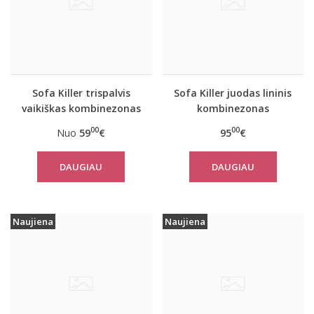
Sofa Killer trispalvis
Sofa Killer juodas lininis
vaikiškas kombinezonas
kombinezonas
Vintage
00
00
Nuo
59
€
95
€
DAUGIAU
DAUGIAU
Naujiena
Naujiena