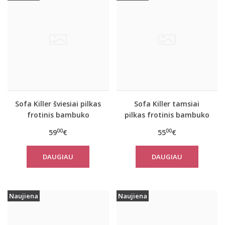
Sofa Killer šviesiai pilkas
Sofa Killer tamsiai
frotinis bambuko
pilkas frotinis bambuko
pončas
pončas
00
00
59
€
55
€
DAUGIAU
DAUGIAU
Naujiena
Naujiena