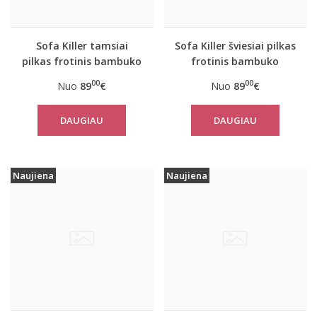
Sofa Killer tamsiai
Sofa Killer šviesiai pilkas
pilkas frotinis bambuko
frotinis bambuko
kombinezonas
kombinezonas
00
00
Nuo
89
€
Nuo
89
€
DAUGIAU
DAUGIAU
Naujiena
Naujiena