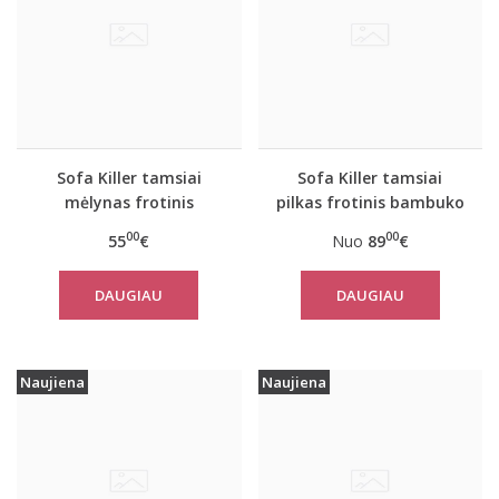
Sofa Killer tamsiai
Sofa Killer tamsiai
mėlynas frotinis
pilkas frotinis bambuko
bambuko pončas
kombinezonas
00
00
55
€
Nuo
89
€
DAUGIAU
DAUGIAU
Naujiena
Naujiena