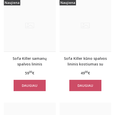
Naujiena
Naujiena
Sofa Killer samanų
Sofa Killer kūno spalvos
spalvos lininis
lininis kostiumas su
kostiumas su šortais
šortais
00
00
59
€
49
€
DAUGIAU
DAUGIAU