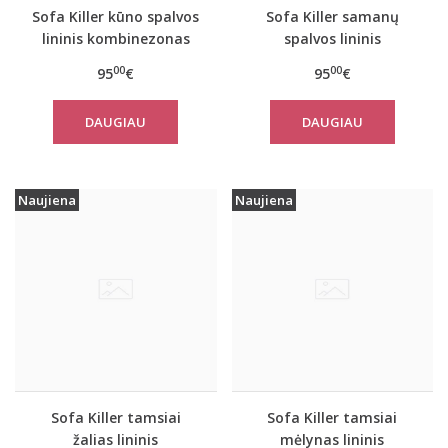
Sofa Killer kūno spalvos
Sofa Killer samanų
lininis kombinezonas
spalvos lininis
kombinezonas
00
00
95
€
95
€
DAUGIAU
DAUGIAU
Naujiena
Naujiena
Sofa Killer tamsiai
Sofa Killer tamsiai
žalias lininis
mėlynas lininis