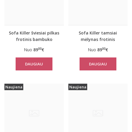
Sofa Killer šviesiai pilkas
Sofa Killer tamsiai
frotinis bambuko
mėlynas frotinis
kombinezonas
bambuko
00
00
Nuo
89
€
Nuo
89
€
kombinezonas
DAUGIAU
DAUGIAU
Naujiena
Naujiena