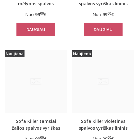
mėlynos spalvos
spalvos vyriškas lininis
vyriškas lininis
kombinezonas
00
00
Nuo
99
€
Nuo
99
€
kombinezonas
DAUGIAU
DAUGIAU
Naujiena
Naujiena
Sofa Killer tamsiai
Sofa Killer violetinės
žalios spalvos vyriškas
spalvos vyriškas lininis
lininis kombinezonas
kombinezonas
00
00
Nuo
99
€
Nuo
99
€