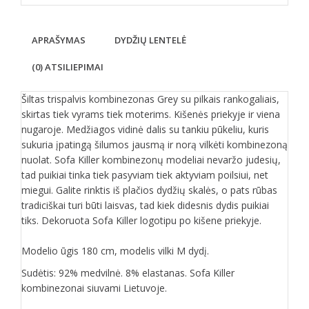
APRAŠYMAS
DYDŽIŲ LENTELĖ
(0) ATSILIEPIMAI
Šiltas trispalvis kombinezonas Grey su pilkais rankogaliais,
skirtas tiek vyrams tiek moterims. Kišenės priekyje ir viena
nugaroje. Medžiagos vidinė dalis su tankiu pūkeliu, kuris
sukuria įpatingą šilumos jausmą ir norą vilkėti kombinezoną
nuolat. Sofa Killer kombinezonų modeliai nevaržo judesių,
tad puikiai tinka tiek pasyviam tiek aktyviam poilsiui, net
miegui. Galite rinktis iš plačios dydžių skalės, o pats rūbas
tradiciškai turi būti laisvas, tad kiek didesnis dydis puikiai
tiks. Dekoruota Sofa Killer logotipu po kišene priekyje.
Modelio ūgis 180 cm, modelis vilki M dydį.
Sudėtis: 92% medvilnė. 8% elastanas. Sofa Killer
kombinezonai siuvami Lietuvoje.