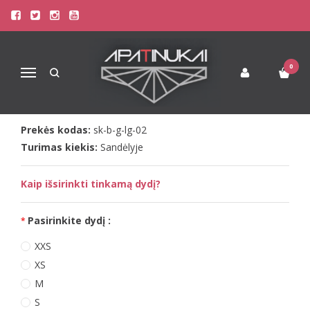
Pagrindinis
Kombinezonai
Kombinezonai Moterims
Sofa Killer trispalvis kombinezonas Grey
SOFA KILLER TRISPALVIS
0
Navigacija
KOMBINEZONAS GREY
Prekės kodas:
sk-b-g-lg-02
Turimas kiekis:
Sandėlyje
Kaip išsirinkti tinkamą dydį?
Pasirinkite dydį :
XXS
XS
M
S