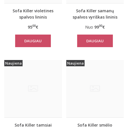
Sofa Killer violetines
Sofa Killer samanų
spalvos lininis
spalvos vyriškas lininis
kombinezonas
kombinezonas
00
00
95
€
Nuo
99
€
DAUGIAU
DAUGIAU
Naujiena
Naujiena
Sofa Killer tamsiai
Sofa Killer smėlio