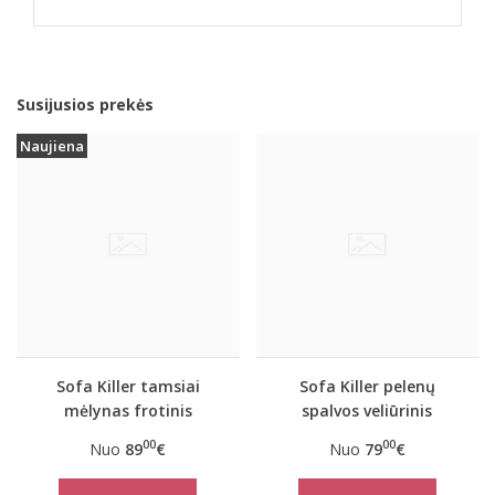
Susijusios prekės
Naujiena
Sofa Killer tamsiai
Sofa Killer pelenų
mėlynas frotinis
spalvos veliūrinis
bambuko
kombinezonas
00
00
Nuo
89
€
Nuo
79
€
kombinezonas