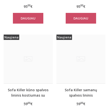
kombinezonas
kombinezonas
00
00
95
€
95
€
DAUGIAU
DAUGIAU
Naujiena
Naujiena
Sofa Killer kūno spalvos
Sofa Killer samanų
lininis kostiumas su
spalvos lininis
šortais
kostiumas su šortais
00
00
59
€
59
€