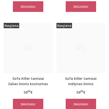
DAUGIAU
DAUGIAU
Naujiena
Naujiena
Sofa Killer tamsiai
Sofa Killer tamsiai
žalias lininis kostiumas
mėlynas lininis
su šortais
kostiumas su šortais
00
00
59
€
59
€
DAUGIAU
DAUGIAU