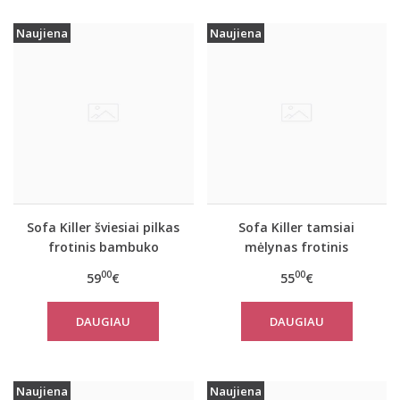
Naujiena
Naujiena
Sofa Killer šviesiai pilkas
Sofa Killer tamsiai
frotinis bambuko
mėlynas frotinis
pončas
bambuko pončas
00
00
59
€
55
€
DAUGIAU
DAUGIAU
Naujiena
Naujiena