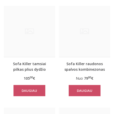
Sofa Killer tamsiai
Sofa Killer raudonos
pilkas plius dydžio
spalvos kombinezonas
kombinezonas
su juodais rankogaliais
00
00
105
€
Nuo
79
€
Texas
DAUGIAU
DAUGIAU