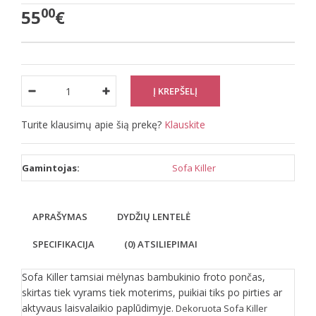
00
55
€
Turite klausimų apie šią prekę?
Klauskite
Gamintojas:
Sofa Killer
APRAŠYMAS
DYDŽIŲ LENTELĖ
SPECIFIKACIJA
(0) ATSILIEPIMAI
Sofa Killer tamsiai mėlynas bambukinio froto pončas,
skirtas tiek vyrams tiek moterims, puikiai tiks po pirties ar
aktyvaus laisvalaikio paplūdimyje.
Dekoruota Sofa Killer