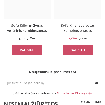
Sofa Killer mėlynas
Sofa Killer spalvotas
veliūrinis kombinezonas
kombinezonas su
Dakota
raudonais rankogaliais
00
00
00
Nuo
79
€
55
€
79
€
Cactus
DAUGIAU
DAUGIAU
Naujienlaiškio prenumerata
Aš perskaičiau ir sutinku su
Nuostatos/Taisyklės
VISOS PREKĖS
NESENIAI ŽIŪRĖTOS