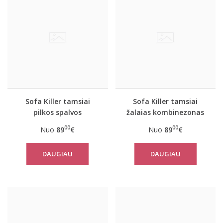
Sofa Killer tamsiai
Sofa Killer tamsiai
pilkos spalvos
žalaias kombinezonas
kombinezonas su
Nordic
00
00
Nuo
89
€
Nuo
89
€
geltonais rankogaliais
Ulvyds
DAUGIAU
DAUGIAU