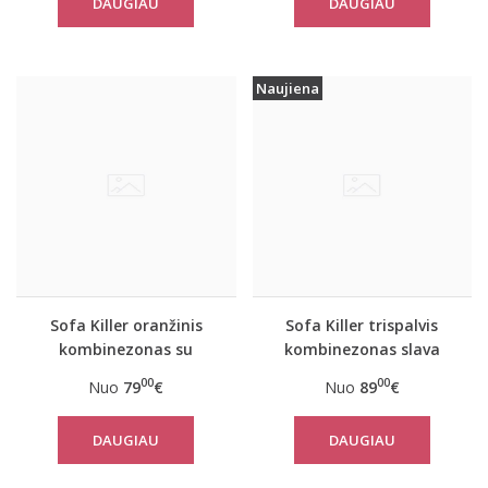
DAUGIAU
DAUGIAU
Naujiena
Sofa Killer oranžinis
Sofa Killer trispalvis
kombinezonas su
kombinezonas slava
baltais rankogaliais
Ukraini
00
00
Nuo
79
€
Nuo
89
€
DAUGIAU
DAUGIAU