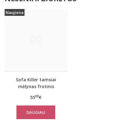
Naujiena
Sofa Killer tamsiai
mėlynas frotinis
bambuko pončas
00
55
€
DAUGIAU