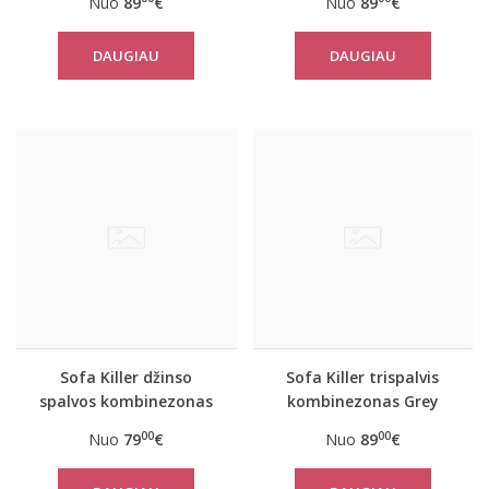
Nuo
89
€
Nuo
89
€
DAUGIAU
DAUGIAU
Sofa Killer džinso
Sofa Killer trispalvis
spalvos kombinezonas
kombinezonas Grey
su baltais rankogaliais
00
00
Nuo
79
€
Nuo
89
€