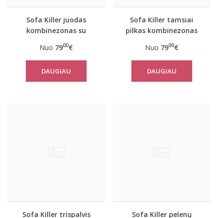
Sofa Killer juodas
Sofa Killer tamsiai
kombinezonas su
pilkas kombinezonas
baltais rankogaliais
00
00
Nuo
79
€
Nuo
79
€
DAUGIAU
DAUGIAU
Sofa Killer trispalvis
Sofa Killer pelenų