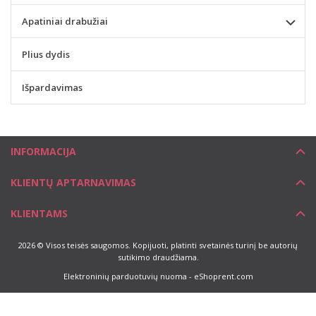
Apatiniai drabužiai
Plius dydis
Išpardavimas
INFORMACIJA
KLIENTŲ APTARNAVIMAS
KLIENTAMS
2026 © Visos teisės saugomos. Kopijuoti, platinti svetainės turinį be autorių
sutikimo draudžiama.
Elektroninių parduotuvių nuoma
-
eShoprent.com