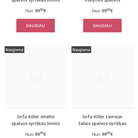
kombinezonas
vyriškas lininis
00
00
Nuo
99
€
Nuo
99
€
kombinezonas
DAUGIAU
DAUGIAU
Naujiena
Naujiena
Sofa Killer smėlio
Sofa Killer tamsiai
spalvos vyriškas lininis
žalios spalvos vyriškas
kombinezonas
lininis kombinezonas
00
00
Nuo
99
€
Nuo
99
€