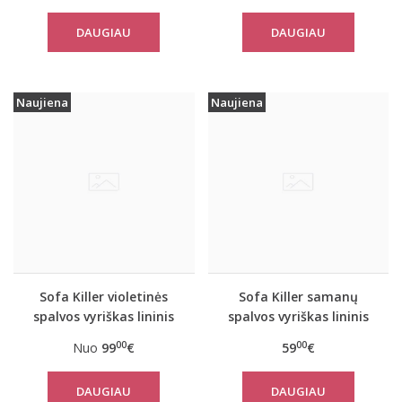
DAUGIAU
DAUGIAU
Naujiena
Naujiena
Sofa Killer violetinės
Sofa Killer samanų
spalvos vyriškas lininis
spalvos vyriškas lininis
kombinezonas
kostiumas su šortais
00
00
Nuo
99
€
59
€
DAUGIAU
DAUGIAU