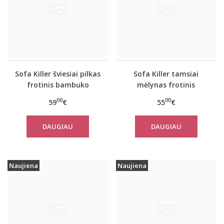
Sofa Killer šviesiai pilkas
Sofa Killer tamsiai
frotinis bambuko
mėlynas frotinis
pončas
bambuko pončas
00
00
59
€
55
€
DAUGIAU
DAUGIAU
Naujiena
Naujiena