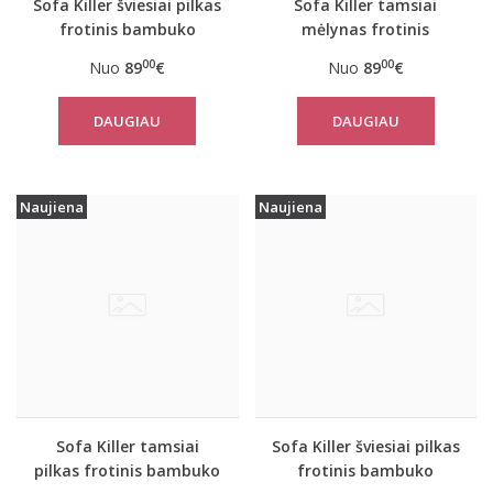
Sofa Killer šviesiai pilkas
Sofa Killer tamsiai
frotinis bambuko
mėlynas frotinis
kombinezonas
bambuko
00
00
Nuo
89
€
Nuo
89
€
kombinezonas
DAUGIAU
DAUGIAU
Naujiena
Naujiena
Sofa Killer tamsiai
Sofa Killer šviesiai pilkas
pilkas frotinis bambuko
frotinis bambuko