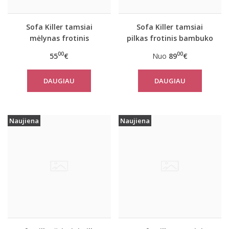
Sofa Killer tamsiai
Sofa Killer tamsiai
mėlynas frotinis
pilkas frotinis bambuko
bambuko pončas
kombinezonas
00
00
55
€
Nuo
89
€
DAUGIAU
DAUGIAU
Naujiena
Naujiena