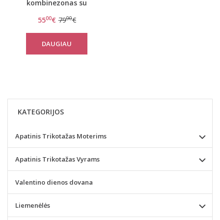
kombinezonas su
raudonais rankogaliais
00
00
55
€
79
€
Cactus
DAUGIAU
KATEGORIJOS
Apatinis Trikotažas Moterims
Apatinis Trikotažas Vyrams
Valentino dienos dovana
Liemenėlės