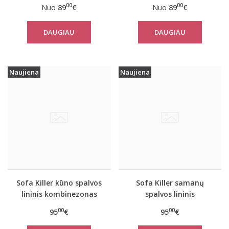
kombinezonas
kombinezonas
00
00
Nuo
89
€
Nuo
89
€
DAUGIAU
DAUGIAU
Naujiena
Naujiena
Sofa Killer kūno spalvos
Sofa Killer samanų
lininis kombinezonas
spalvos lininis
kombinezonas
00
00
95
€
95
€