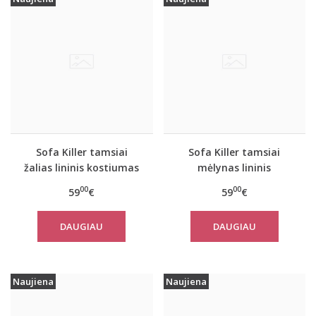
Sofa Killer tamsiai
Sofa Killer tamsiai
žalias lininis kostiumas
mėlynas lininis
su šortais
kostiumas su šortais
00
00
59
€
59
€
DAUGIAU
DAUGIAU
Naujiena
Naujiena