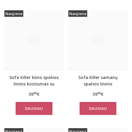
Naujiena
Naujiena
Sofa Killer kūno spalvos
Sofa Killer samanų
lininis kostiumas su
spalvos lininis
šortais
kostiumas su šortais
00
00
59
€
59
€
DAUGIAU
DAUGIAU
Naujiena
Naujiena