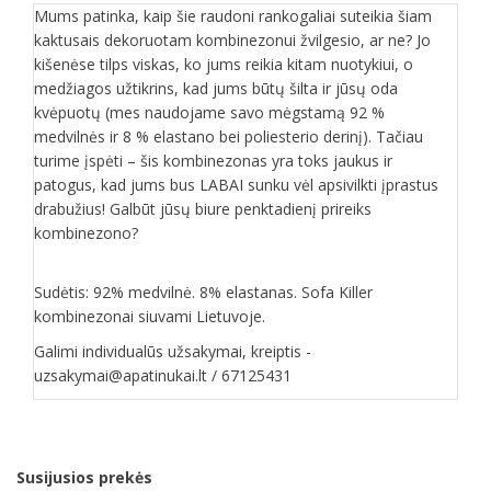
Mums patinka, kaip šie raudoni rankogaliai suteikia šiam
kaktusais dekoruotam kombinezonui žvilgesio, ar ne? Jo
kišenėse tilps viskas, ko jums reikia kitam nuotykiui, o
medžiagos užtikrins, kad jums būtų šilta ir jūsų oda
kvėpuotų (mes naudojame savo mėgstamą 92 %
medvilnės ir 8 % elastano bei poliesterio derinį). Tačiau
turime įspėti – šis kombinezonas yra toks jaukus ir
patogus, kad jums bus LABAI sunku vėl apsivilkti įprastus
drabužius! Galbūt jūsų biure penktadienį prireiks
kombinezono?
Sudėtis: 92% medvilnė. 8% elastanas. Sofa Killer
kombinezonai siuvami Lietuvoje.
Galimi individualūs užsakymai, kreiptis -
uzsakymai@apatinukai.lt / 67125431
Susijusios prekės