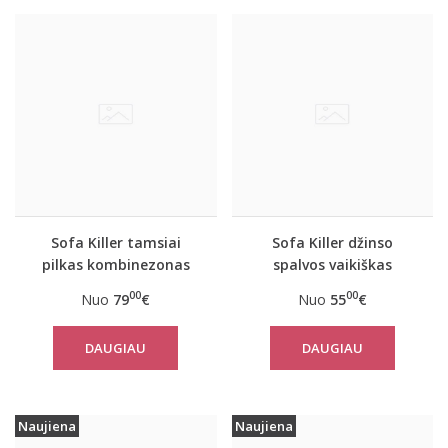
Sofa Killer tamsiai
Sofa Killer džinso
pilkas kombinezonas
spalvos vaikiškas
kombinezonas
00
00
Nuo
79
€
Nuo
55
€
DAUGIAU
DAUGIAU
Naujiena
Naujiena