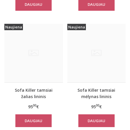
DAUGIAU
DAUGIAU
Naujiena
Naujiena
Sofa Killer tamsiai
Sofa Killer tamsiai
žalias lininis
mėlynas lininis
kombinezonas
kombinezonas
00
00
95
€
95
€
DAUGIAU
DAUGIAU