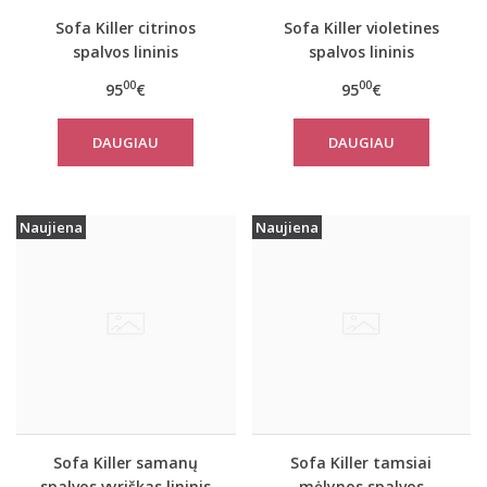
Sofa Killer citrinos
Sofa Killer violetines
spalvos lininis
spalvos lininis
kombinezonas
kombinezonas
00
00
95
€
95
€
DAUGIAU
DAUGIAU
Naujiena
Naujiena
Sofa Killer samanų
Sofa Killer tamsiai
spalvos vyriškas lininis
mėlynos spalvos