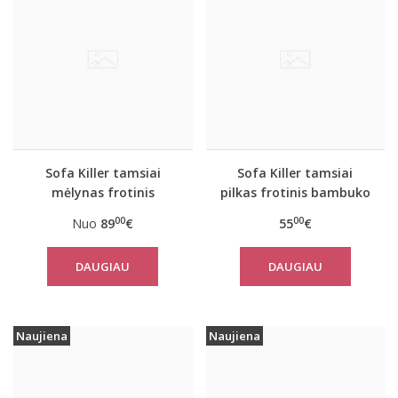
Sofa Killer tamsiai
Sofa Killer tamsiai
mėlynas frotinis
pilkas frotinis bambuko
bambuko
pončas
00
00
Nuo
89
€
55
€
kombinezonas
DAUGIAU
DAUGIAU
Naujiena
Naujiena