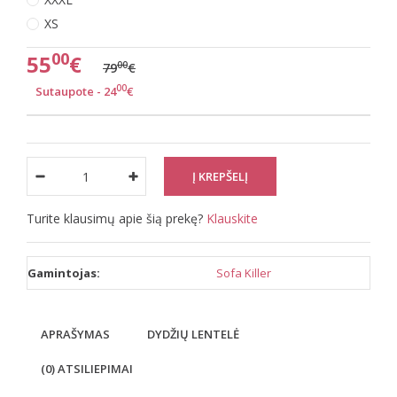
XS
00
55
€
00
79
€
00
Sutaupote - 24
€
Turite klausimų apie šią prekę?
Klauskite
Gamintojas:
Sofa Killer
APRAŠYMAS
DYDŽIŲ LENTELĖ
(0) ATSILIEPIMAI