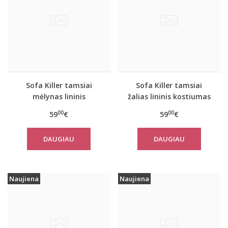
Sofa Killer tamsiai
Sofa Killer tamsiai
mėlynas lininis
žalias lininis kostiumas
kostiumas su šortais
su šortais
00
00
59
€
59
€
DAUGIAU
DAUGIAU
Naujiena
Naujiena