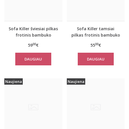
Sofa Killer šviesiai pilkas
Sofa Killer tamsiai
frotinis bambuko
pilkas frotinis bambuko
pončas
pončas
00
00
59
€
55
€
DAUGIAU
DAUGIAU
Naujiena
Naujiena