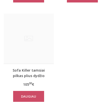
Sofa Killer tamsiai
pilkas plius dydžio
kombinezonas
00
105
€
DAUGIAU