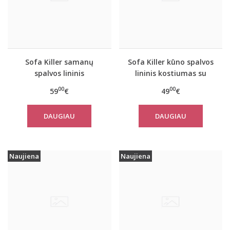
Sofa Killer samanų
Sofa Killer kūno spalvos
spalvos lininis
lininis kostiumas su
kostiumas su šortais
šortais
00
00
59
€
49
€
DAUGIAU
DAUGIAU
Naujiena
Naujiena