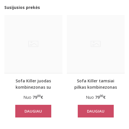
Susijusios prekės
Sofa Killer juodas
Sofa Killer tamsiai
kombinezonas su
pilkas kombinezonas
baltais rankogaliais
00
00
Nuo
79
€
Nuo
79
€
DAUGIAU
DAUGIAU