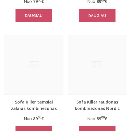
00
00
Nuo
79
€
Nuo
89
€
Texas
geltonais rankogaliais
Ulvyds
DAUGIAU
DAUGIAU
Sofa Killer tamsiai
Sofa Killer raudonas
žalaias kombinezonas
kombinezonas Nordic
Nordic
00
00
Nuo
89
€
Nuo
89
€