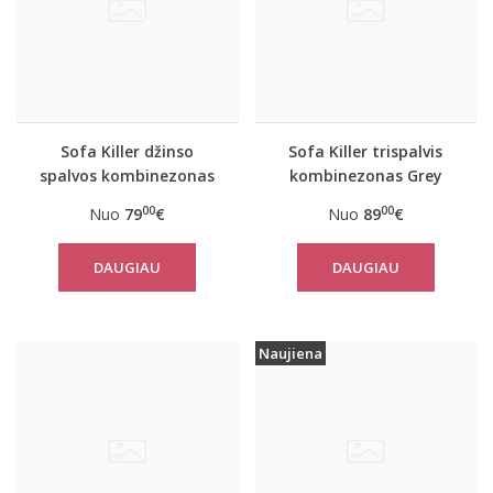
Sofa Killer džinso
Sofa Killer trispalvis
spalvos kombinezonas
kombinezonas Grey
su baltais rankogaliais
00
00
Nuo
79
€
Nuo
89
€
DAUGIAU
DAUGIAU
Naujiena