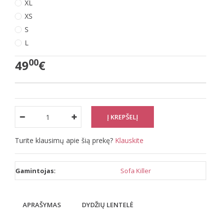
XL
XS
S
L
00
49
€
Turite klausimų apie šią prekę?
Klauskite
Gamintojas:
Sofa Killer
APRAŠYMAS
DYDŽIŲ LENTELĖ