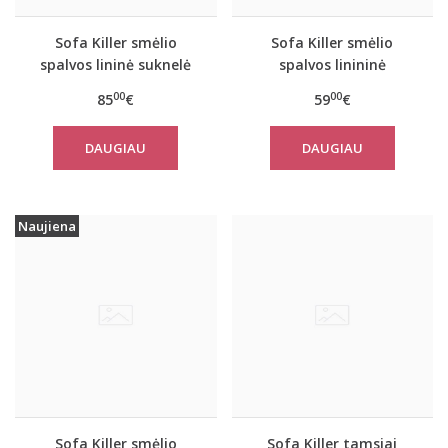
Sofa Killer smėlio
Sofa Killer smėlio
spalvos lininė suknelė
spalvos linininė
TOTTORI
palaidinė JARAN
00
00
85
€
59
€
DAUGIAU
DAUGIAU
Naujiena
Sofa Killer smėlio
Sofa Killer tamsiai