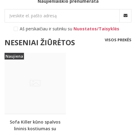
Naujienlaiškio prenumerata
Aš perskaičiau ir sutinku su
Nuostatos/Taisyklės
VISOS PREKĖS
NESENIAI ŽIŪRĖTOS
Naujiena
Sofa Killer kūno spalvos
lininis kostiumas su
šortais