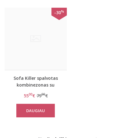
%
-30
Sofa Killer spalvotas
kombinezonas su
raudonais rankogaliais
00
00
55
€
79
€
Cactus
DAUGIAU