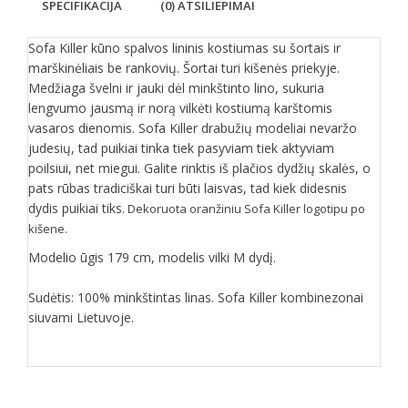
SPECIFIKACIJA
(0) ATSILIEPIMAI
Sofa Killer kūno spalvos lininis kostiumas su šortais ir
marškinėliais be rankovių. Šortai turi kišenės priekyje.
Medžiaga švelni ir jauki dėl minkštinto lino, sukuria
lengvumo jausmą ir norą vilkėti kostiumą karštomis
vasaros dienomis. Sofa Killer drabužių modeliai nevaržo
judesių, tad puikiai tinka tiek pasyviam tiek aktyviam
poilsiui, net miegui. Galite rinktis iš plačios dydžių skalės, o
pats rūbas tradiciškai turi būti laisvas, tad kiek didesnis
dydis puikiai tiks.
Dekoruota oranžiniu Sofa Killer logotipu po
kišene.
Modelio ūgis 179 cm, modelis vilki M dydį.
Sudėtis: 100% minkštintas linas. Sofa Killer kombinezonai
siuvami Lietuvoje.