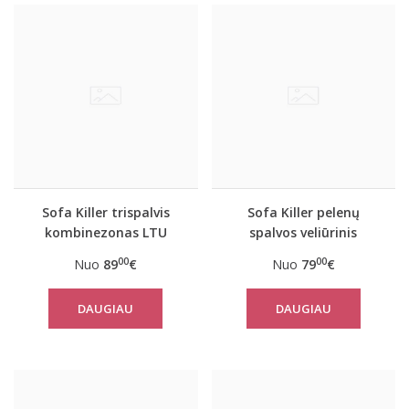
Sofa Killer trispalvis
Sofa Killer pelenų
kombinezonas LTU
spalvos veliūrinis
kombinezonas
00
00
Nuo
89
€
Nuo
79
€
DAUGIAU
DAUGIAU