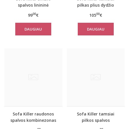
spalvos linininė
pilkas plius dydžio
palaidinė Hermon
kombinezonas
00
00
99
€
105
€
DAUGIAU
DAUGIAU
Sofa Killer raudonos
Sofa Killer tamsiai
spalvos kombinezonas
pilkos spalvos
su juodais rankogaliais
kombinezonas su