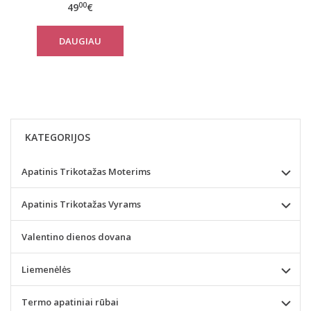
00
49
€
DAUGIAU
KATEGORIJOS
Apatinis Trikotažas Moterims
Apatinis Trikotažas Vyrams
Valentino dienos dovana
Liemenėlės
Termo apatiniai rūbai