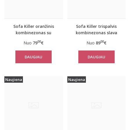
Sofa Killer oranžinis
Sofa Killer trispalvis
kombinezonas su
kombinezonas slava
baltais rankogaliais
Ukraini
00
00
Nuo
79
€
Nuo
89
€
DAUGIAU
DAUGIAU
Naujiena
Naujiena